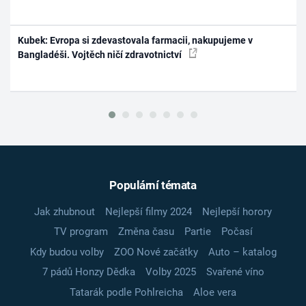
Kubek: Evropa si zdevastovala farmacii, nakupujeme v
Bangladéši. Vojtěch ničí zdravotnictví
Populární témata
Jak zhubnout
Nejlepší filmy 2024
Nejlepší horory
TV program
Změna času
Partie
Počasí
Kdy budou volby
ZOO Nové začátky
Auto – katalog
7 pádů Honzy Dědka
Volby 2025
Svařené víno
Tatarák podle Pohlreicha
Aloe vera