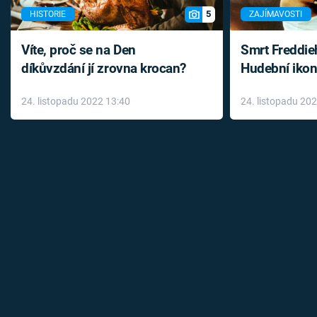
5
HISTORIE
ZAJÍMAVOSTI
Víte, proč se na Den
Smrt Freddie
díkůvzdání jí zrovna krocan?
Hudební ikon
až do konce 
24. listopadu 2022 13:40
24. listopadu 20
léky