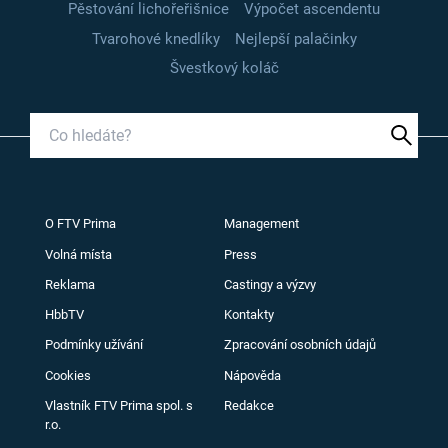
Pěstování lichořeřišnice
Výpočet ascendentu
Tvarohové knedlíky
Nejlepší palačinky
Švestkový koláč
O FTV Prima
Management
Volná místa
Press
Reklama
Castingy a výzvy
HbbTV
Kontakty
Podmínky užívání
Zpracování osobních údajů
Cookies
Nápověda
Vlastník FTV Prima spol. s
Redakce
r.o.