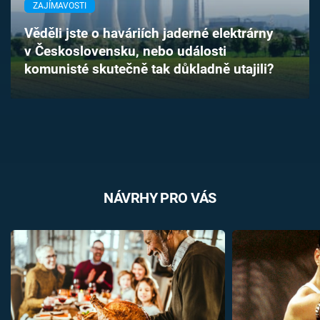
ZAJÍMAVOSTI
Časopis
Věděli jste o haváriích jaderné elektrárny
Sledujte prima+
v Československu, nebo události
komunisté skutečně tak důkladně utajili?
Přihlášení
Sledujte nás
NÁVRHY PRO VÁS