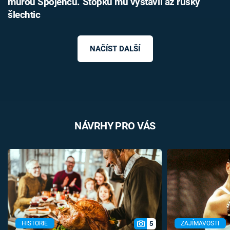
můrou Spojenců. Stopku mu vystavil až ruský
šlechtic
NAČÍST DALŠÍ
NÁVRHY PRO VÁS
5
HISTORIE
ZAJÍMAVOSTI