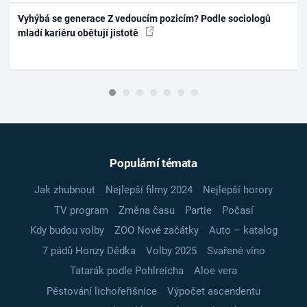
Vyhýbá se generace Z vedoucím pozicím? Podle sociologů
mladí kariéru obětují jistotě
Populární témata
Jak zhubnout
Nejlepší filmy 2024
Nejlepší horory
TV program
Změna času
Partie
Počasí
Kdy budou volby
ZOO Nové začátky
Auto – katalog
7 pádů Honzy Dědka
Volby 2025
Svařené víno
Tatarák podle Pohlreicha
Aloe vera
Pěstování lichořeřišnice
Výpočet ascendentu