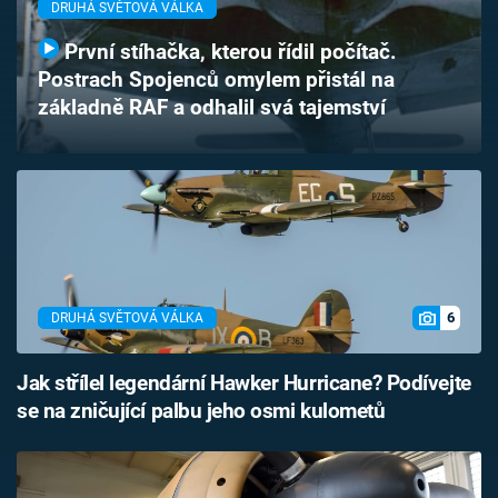
DRUHÁ SVĚTOVÁ VÁLKA
Časopis
První stíhačka, kterou řídil počítač.
Sledujte prima+
Postrach Spojenců omylem přistál na
základně RAF a odhalil svá tajemství
Přihlášení
Sledujte nás
6
DRUHÁ SVĚTOVÁ VÁLKA
Jak střílel legendární Hawker Hurricane? Podívejte
se na zničující palbu jeho osmi kulometů