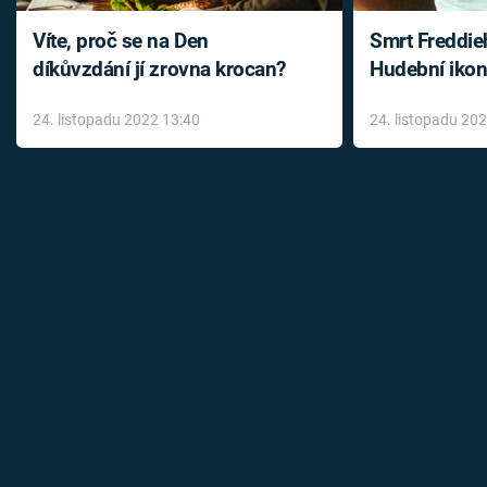
Víte, proč se na Den
Smrt Freddie
díkůvzdání jí zrovna krocan?
Hudební ikon
až do konce 
24. listopadu 2022 13:40
24. listopadu 20
léky