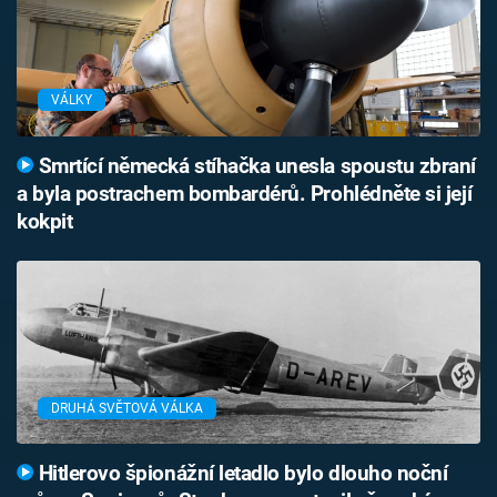
VÁLKY
Smrtící německá stíhačka unesla spoustu zbraní
a byla postrachem bombardérů. Prohlédněte si její
kokpit
DRUHÁ SVĚTOVÁ VÁLKA
Hitlerovo špionážní letadlo bylo dlouho noční