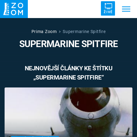
ŽIVĚ
Trendy:
ZRÁDCI
UFO
DRUHÁ SVĚTOVÁ VÁLKA
Prima Zoom
Supermarine Spitfire
SUPERMARINE SPITFIRE
ZÁHADY
VETŘELCI DÁVNOVĚKU
NEJNOVĚJŠÍ ČLÁNKY KE ŠTÍTKU
„SUPERMARINE SPITFIRE“
Témata
Témata
Pořady
TV Program