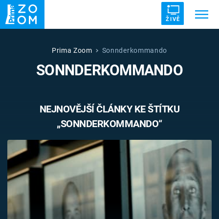
ŽIVĚ
Trendy:
ZRÁDCI
UFO
DRUHÁ SVĚTOVÁ VÁLKA
Prima Zoom
Sonnderkommando
SONNDERKOMMANDO
ZÁHADY
VETŘELCI DÁVNOVĚKU
NEJNOVĚJŠÍ ČLÁNKY KE ŠTÍTKU
„SONNDERKOMMANDO“
Témata
Témata
Pořady
TV Program