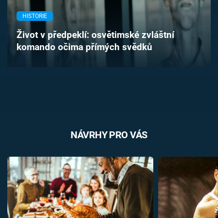
Časopis
HISTORIE
Sledujte prima+
Život v předpeklí: osvětimské zvláštní
komando očima přímých svědků
Přihlášení
Sledujte nás
NÁVRHY PRO VÁS