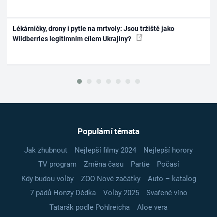
Lékárničky, drony i pytle na mrtvoly: Jsou tržiště jako
Wildberries legitimním cílem Ukrajiny?
Populární témata
Jak zhubnout
Nejlepší filmy 2024
Nejlepší horory
TV program
Změna času
Partie
Počasí
Kdy budou volby
ZOO Nové začátky
Auto – katalog
7 pádů Honzy Dědka
Volby 2025
Svařené víno
Tatarák podle Pohlreicha
Aloe vera