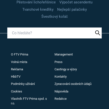
Pěstování lichořeřišnice
Výpočet ascendentu
Tvarohové knedlíky
Nejlepší palačinky
Švestkový koláč
O FTV Prima
Management
Volná místa
Press
Reklama
Castingy a výzvy
HbbTV
Kontakty
Podmínky užívání
Zpracování osobních údajů
Cookies
Nápověda
Vlastník FTV Prima spol. s
Redakce
r.o.