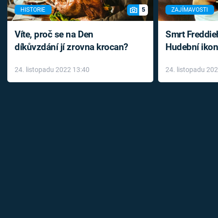
5
HISTORIE
ZAJÍMAVOSTI
Víte, proč se na Den
Smrt Freddie
díkůvzdání jí zrovna krocan?
Hudební ikon
až do konce 
24. listopadu 2022 13:40
24. listopadu 20
léky