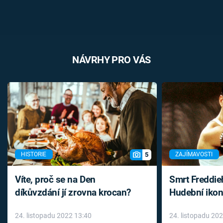
NÁVRHY PRO VÁS
5
HISTORIE
ZAJÍMAVOSTI
Víte, proč se na Den
Smrt Freddie
díkůvzdání jí zrovna krocan?
Hudební ikon
až do konce 
24. listopadu 2022 13:40
24. listopadu 20
léky