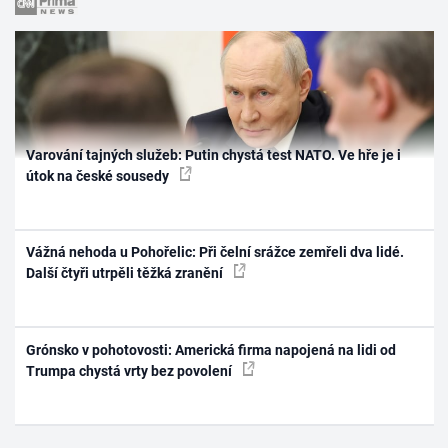
Varování tajných služeb: Putin chystá test NATO. Ve hře je i
útok na české sousedy
Vážná nehoda u Pohořelic: Při čelní srážce zemřeli dva lidé.
Další čtyři utrpěli těžká zranění
Grónsko v pohotovosti: Americká firma napojená na lidi od
Trumpa chystá vrty bez povolení