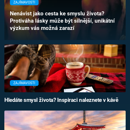
ZAJÍMAVOSTI
Časopis
Nenávist jako cesta ke smyslu života?
Sledujte prima+
Protiváha lásky může být silnější, unikátní
výzkum vás možná zarazí
Přihlášení
Sledujte nás
ZAJÍMAVOSTI
Hledáte smysl života? Inspiraci naleznete v kávě