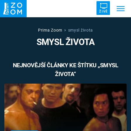
ŽIVĚ
Trendy:
ZRÁDCI
UFO
DRUHÁ SVĚTOVÁ VÁLKA
Prima Zoom
smysl života
SMYSL ŽIVOTA
ZÁHADY
VETŘELCI DÁVNOVĚKU
NEJNOVĚJŠÍ ČLÁNKY KE ŠTÍTKU „SMYSL
ŽIVOTA“
Témata
Témata
Pořady
TV Program