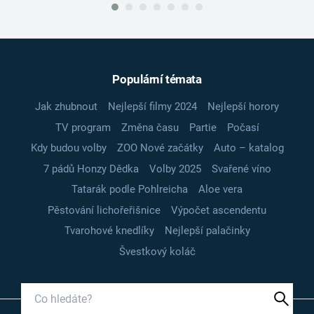
Populární témata
Jak zhubnout
Nejlepší filmy 2024
Nejlepší horory
TV program
Změna času
Partie
Počasí
Kdy budou volby
ZOO Nové začátky
Auto – katalog
7 pádů Honzy Dědka
Volby 2025
Svařené víno
Tatarák podle Pohlreicha
Aloe vera
Pěstování lichořeřišnice
Výpočet ascendentu
Tvarohové knedlíky
Nejlepší palačinky
Švestkový koláč