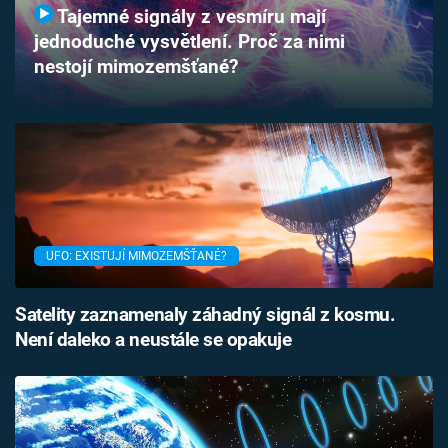
Tajemné signály z vesmíru mají
Časopis
jednoduché vysvětlení. Proč za nimi
nestojí mimozemšťané?
Sledujte prima+
Přihlášení
Sledujte nás
UFO: EXISTUJÍ MIMOZEMŠŤANÉ?
Satelity zaznamenaly záhadný signál z kosmu.
Není daleko a neustále se opakuje