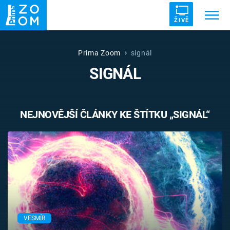
ŽIVĚ
Trendy:
ZRÁDCI
UFO
DRUHÁ SVĚTOVÁ VÁLKA
Prima Zoom
signál
SIGNÁL
ZÁHADY
VETŘELCI DÁVNOVĚKU
NEJNOVĚJŠÍ ČLÁNKY KE ŠTÍTKU „SIGNÁL“
Témata
Témata
Pořady
TV Program
VESMÍR