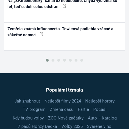
Na „Švarcenberský“ kanál už neodbočíte. Chyba vydržela 30
let, teď ceduli celou odstraní
Zemřela známá influencerka. Towleová podlehla vzácné a
zákeřné nemoci
Populární témata
Jak zhubnout
Nejlepší filmy 2024
Nejlepší horory
TV program
Změna času
Partie
Počasí
Kdy budou volby
ZOO Nové začátky
Auto – katalog
7 pádů Honzy Dědka
Volby 2025
Svařené víno