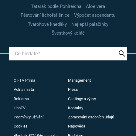
Tatarák podle Pohlreicha
Aloe vera
Pěstování lichořeřišnice
Výpočet ascendentu
Tvarohové knedlíky
Nejlepší palačinky
Švestkový koláč
O FTV Prima
Management
Volná místa
Press
Reklama
Castingy a výzvy
HbbTV
Kontakty
Podmínky užívání
Zpracování osobních údajů
Cookies
Nápověda
Vlastník FTV Prima spol. s
Redakce