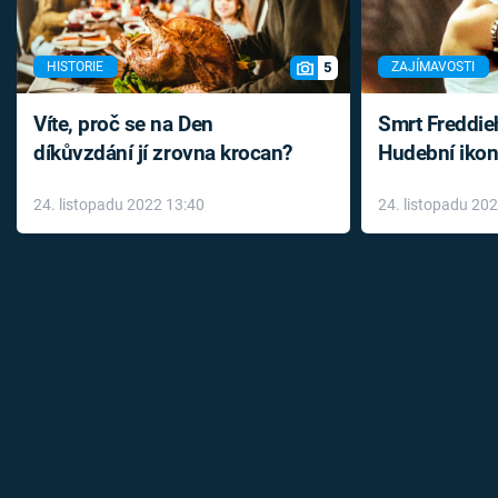
5
HISTORIE
ZAJÍMAVOSTI
Víte, proč se na Den
Smrt Freddie
díkůvzdání jí zrovna krocan?
Hudební ikon
až do konce 
24. listopadu 2022 13:40
24. listopadu 20
léky