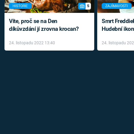
5
HISTORIE
ZAJÍMAVOSTI
Víte, proč se na Den
Smrt Freddie
díkůvzdání jí zrovna krocan?
Hudební ikon
až do konce 
24. listopadu 2022 13:40
24. listopadu 20
léky