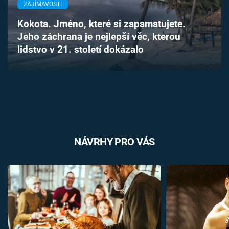
ZAJÍMAVOSTI
Časopis
Kokota. Jméno, které si zapamatujete.
Sledujte prima+
Jeho záchrana je nejlepší věc, kterou
lidstvo v 21. století dokázalo
Přihlášení
Sledujte nás
NÁVRHY PRO VÁS