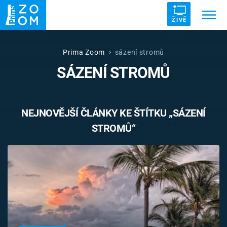
ŽIVĚ
Trendy:
ZRÁDCI
UFO
DRUHÁ SVĚTOVÁ VÁLKA
Prima Zoom
sázení stromů
SÁZENÍ STROMŮ
ZÁHADY
VETŘELCI DÁVNOVĚKU
NEJNOVĚJŠÍ ČLÁNKY KE ŠTÍTKU „SÁZENÍ
STROMŮ“
Témata
Témata
Pořady
TV Program