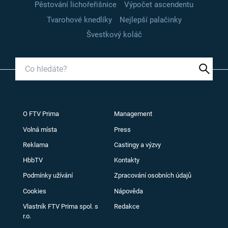
Pěstování lichořeřišnice
Výpočet ascendentu
Tvarohové knedlíky
Nejlepší palačinky
Švestkový koláč
O FTV Prima
Management
Volná místa
Press
Reklama
Castingy a výzvy
HbbTV
Kontakty
Podmínky užívání
Zpracování osobních údajů
Cookies
Nápověda
Vlastník FTV Prima spol. s
Redakce
r.o.