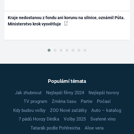
Kraje nedostanou z fondu ani korunu na silnice, oznámil Půta.
Ministerstvo krok vysvětluje
Populární témata
Jak zhubnout
Nejlepší filmy 2024
Nejlepší horory
TV program
Změna času
Partie
Počasí
Kdy budou volby
ZOO Nové začátky
Auto – katalog
7 pádů Honzy Dědka
Volby 2025
Svařené víno
Tatarák podle Pohlreicha
Aloe vera