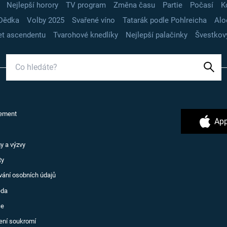
Nejlepší horory
TV program
Změna času
Partie
Počasí
K
Dědka
Volby 2025
Svařené víno
Tatarák podle Pohlreicha
Alo
t ascendentu
Tvarohové knedlíky
Nejlepší palačinky
Švestkov
ement
App
y a výzvy
ty
vání osobních údajů
ěda
ce
ení soukromí