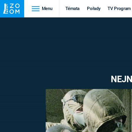
Menu
Témata
Pořady
TV Program
Cestování
Historie
HRADY A ZÁMKY
VIKINGOVÉ
HEDVÁBNÁ STEZKA
EPIDEMIE A
PANDEMIE
PŘÍRODA
NEJN
STAROVĚKÝ EGYPT
Druhá
Výročí
světová válka