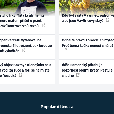
rtyho frky: Táta kvůli mému
Kdo byl svatý Vavřinec, patron v
oru málem přišel o práci,
a co jsou Vavřincovy slzy?
práví kontroverzní Řezník
per Vercetti vyfasoval na
Odhalte pravdu o kočičích mýtec
vensku 5 let vězení, pak bude ze
Proč černá kočka nenosí smůlu?
mě vyhoštěn
vý objev Kazmy? Blondýnka se s
Ibišek americký přitahuje
 vodí za ruce a fotí se na místě
pozornost obřími květy. Pěstuje 
ko Rosecká
snadno
Populární témata