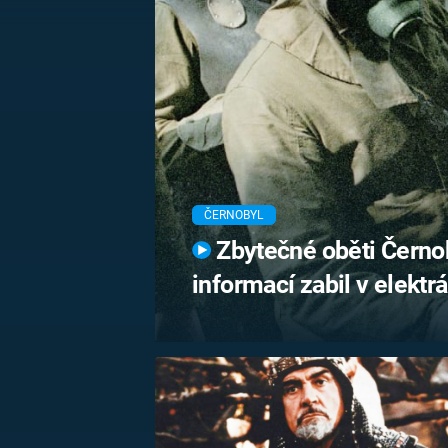
MARIE TEREZIE
ADOLF HITLER
NAPOLEON
BONAPARTE
ATENTÁT NA
REINHARDA
BRITSKÁ
HEYDRICHA
KRÁLOVSKÁ
RODINA
PRVNÍ SVĚTOVÁ
VÁLKA
ČERNOBYL
Zbytečné oběti Černo
informací zabil v elektrá