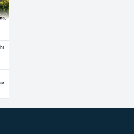
ína,
h!
se