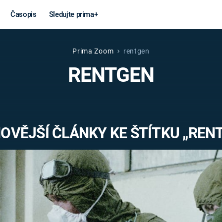
Časopis
Sledujte prima+
Prima Zoom
rentgen
Věda a
Války
RENTGEN
technika
STUDENÁ V
KORONAVIRUS
VÁLKA VE
VIETNAMU
VESMÍR
OVĚJŠÍ ČLÁNKY KE ŠTÍTKU „REN
VÁLEČNÉ FI
MARS
SERIÁLY
Záhady a
Zajímav
konspirace