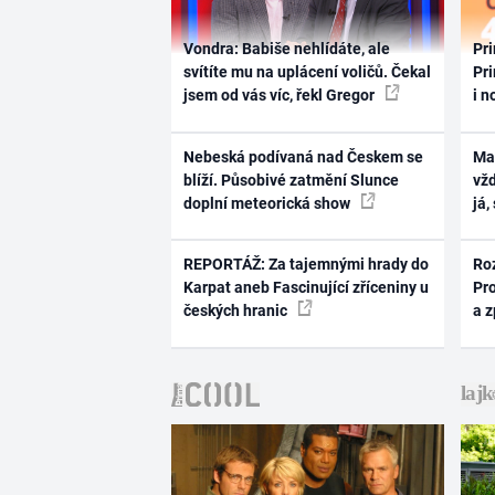
Vondra: Babiše nehlídáte, ale
Pri
svítíte mu na uplácení voličů. Čekal
Pri
jsem od vás víc, řekl Gregor
i n
Nebeská podívaná nad Českem se
Ma
blíží. Působivé zatmění Slunce
vž
doplní meteorická show
já,
REPORTÁŽ: Za tajemnými hrady do
Ro
Karpat aneb Fascinující zříceniny u
Pr
českých hranic
a 