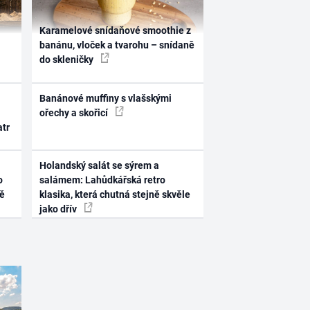
Karamelové snídaňové smoothie z
banánu, vloček a tvarohu – snídaně
do skleničky
Banánové muffiny s vlašskými
ořechy a skořicí
atr
Holandský salát se sýrem a
o
salámem: Lahůdkářská retro
ně
klasika, která chutná stejně skvěle
jako dřív