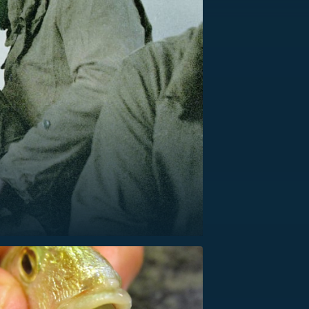
US
RSUS
ZE A