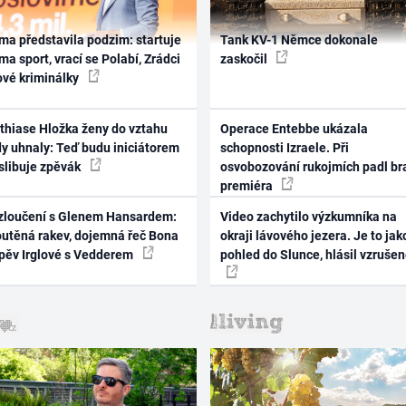
ma představila podzim: startuje
Tank KV-1 Němce dokonale
ma sport, vrací se Polabí, Zrádci
zaskočil
ové kriminálky
thiase Hložka ženy do vztahu
Operace Entebbe ukázala
dy uhnaly: Teď budu iniciátorem
schopnosti Izraele. Při
 slibuje zpěvák
osvobozování rukojmích padl br
premiéra
zloučení s Glenem Hansardem:
Video zachytilo výzkumníka na
outěná rakev, dojemná řeč Bona
okraji lávového jezera. Je to jak
zpěv Irglové s Vedderem
pohled do Slunce, hlásil vzruše