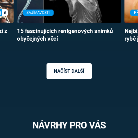
8
ZAJÍMAVOSTI
P
í z
15 fascinujících rentgenových snímků
Nejbi
obyčejných věcí
rybě 
NAČÍST DALŠÍ
NÁVRHY PRO VÁS