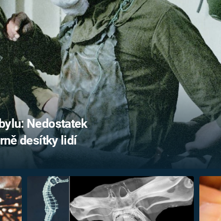
FILMY VERS
REALITA
UFO A
MIMOZEMŠŤANÉ
HORORY VE
REALITA
UTAJENÉ PŘÍBĚHY
ČESKÝCH DĚJIN
OPTICKÉ ILU
KLAMY
ALTERNATIVNÍ
HISTORIE
bylu: Nedostatek
rně desítky lidí