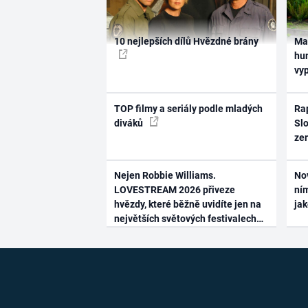
10 nejlepších dílů Hvězdné brány
Ma
hum
vy
TOP filmy a seriály podle mladých
Rap
diváků
Slo
ze
Nejen Robbie Williams.
No
LOVESTREAM 2026 přiveze
ním
hvězdy, které běžně uvidíte jen na
ja
největších světových festivalech