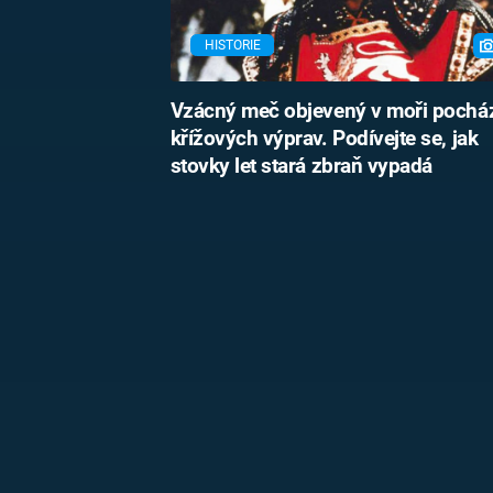
HISTORIE
Vzácný meč objevený v moři pocház
křížových výprav. Podívejte se, jak
stovky let stará zbraň vypadá