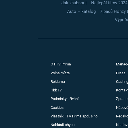
Jak zhubnout
Nejlepší filmy 2024
Auto – katalog
7 pádů Honzy 
Výpoče
O FTV Prima
Manag
Volná místa
Press
Reklama
Casting
HbbTV
Kontak
Podmínky užívání
Zpraco
Cookies
Nápov
Vlastník FTV Prima spol. s r.o.
Redak
Nahlásit chybu
Nastav