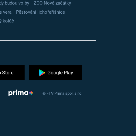
dy budou volby
ZOO Nové začátky
e vera
Pěstování lichořeřišnice
ý koláč
 Store
Google Play
© FTV Prima spol. s r.o.