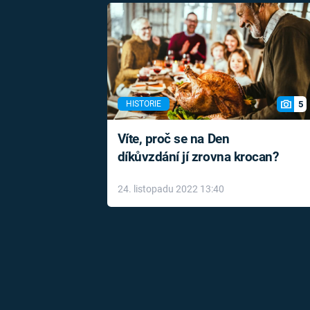
5
HISTORIE
Víte, proč se na Den
díkůvzdání jí zrovna krocan?
24. listopadu 2022 13:40