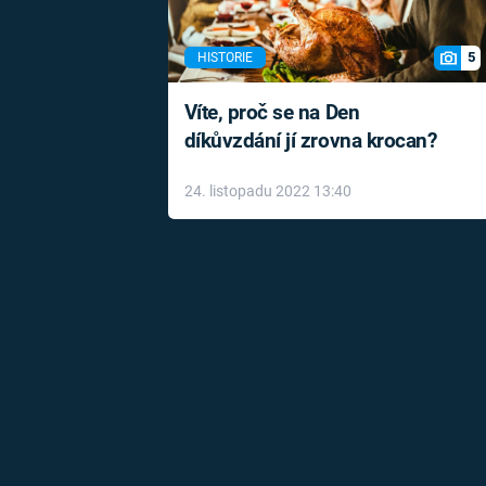
5
HISTORIE
Víte, proč se na Den
díkůvzdání jí zrovna krocan?
24. listopadu 2022 13:40