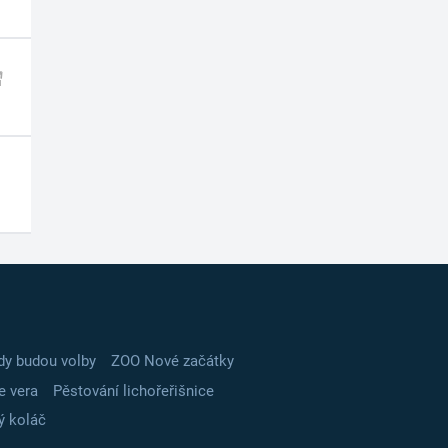
dy budou volby
ZOO Nové začátky
e vera
Pěstování lichořeřišnice
ý koláč