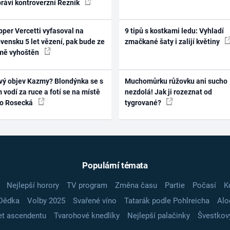
práví kontroverzní Řezník
per Vercetti vyfasoval na
9 tipů s kostkami ledu: Vyhladí
vensku 5 let vězení, pak bude ze
zmačkané šaty i zalijí květiny
mě vyhoštěn
vý objev Kazmy? Blondýnka se s
Muchomůrku růžovku ani sucho
 vodí za ruce a fotí se na místě
nezdolá! Jak ji rozeznat od
ko Rosecká
tygrované?
Populární témata
Nejlepší horory
TV program
Změna času
Partie
Počasí
K
Dědka
Volby 2025
Svařené víno
Tatarák podle Pohlreicha
Alo
t ascendentu
Tvarohové knedlíky
Nejlepší palačinky
Švestkov