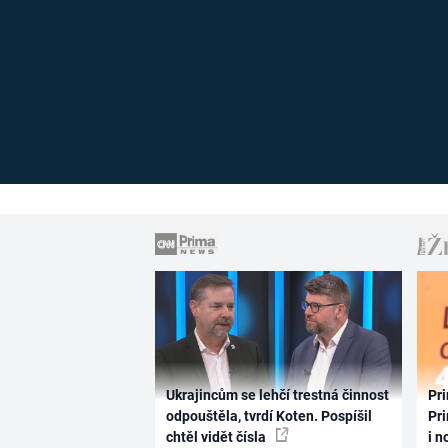
Ukrajincům se lehčí trestná činnost
Pri
odpouštěla, tvrdí Koten. Pospíšil
Pri
chtěl vidět čísla
i n