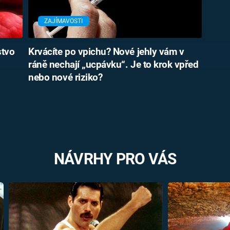
ZAJÍMAVOSTI
stvo
Krvácíte po vpichu? Nové jehly vám v
ráně nechají „ucpávku“. Je to krok vpřed
nebo nové riziko?
NÁVRHY PRO VÁS