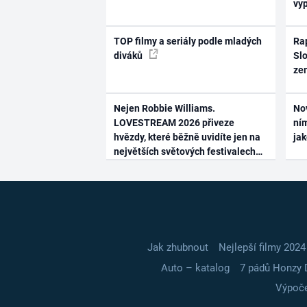
vy
TOP filmy a seriály podle mladých
Rap
diváků
Slo
ze
Nejen Robbie Williams.
No
LOVESTREAM 2026 přiveze
ním
hvězdy, které běžně uvidíte jen na
ja
největších světových festivalech
Jak zhubnout
Nejlepší filmy 2024
Auto – katalog
7 pádů Honzy 
Výpoče