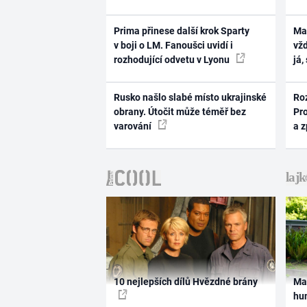
Prima přinese další krok Sparty
Ma
v boji o LM. Fanoušci uvidí i
vž
rozhodující odvetu v Lyonu
já,
Rusko našlo slabé místo ukrajinské
Ro
obrany. Útočit může téměř bez
Pr
varování
a 
10 nejlepších dílů Hvězdné brány
Ma
hum