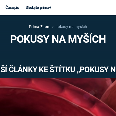
Časopis
Sledujte prima+
Prima Zoom
pokusy na myších
Věda a
Války
POKUSY NA MYŠÍCH
technika
STUDENÁ V
KORONAVIRUS
VÁLKA VE
VIETNAMU
VESMÍR
ŠÍ ČLÁNKY KE ŠTÍTKU „POKUSY N
VÁLEČNÉ FI
MARS
SERIÁLY
Záhady a
Zajímav
konspirace