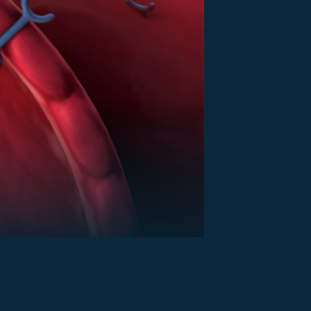
US
RSUS
ZE A