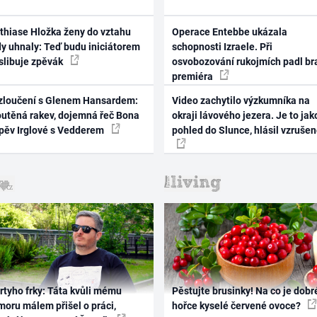
thiase Hložka ženy do vztahu
Operace Entebbe ukázala
dy uhnaly: Teď budu iniciátorem
schopnosti Izraele. Při
 slibuje zpěvák
osvobozování rukojmích padl br
premiéra
zloučení s Glenem Hansardem:
Video zachytilo výzkumníka na
outěná rakev, dojemná řeč Bona
okraji lávového jezera. Je to jak
zpěv Irglové s Vedderem
pohled do Slunce, hlásil vzruše
rtyho frky: Táta kvůli mému
Pěstujte brusinky! Na co je dobr
oru málem přišel o práci,
hořce kyselé červené ovoce?