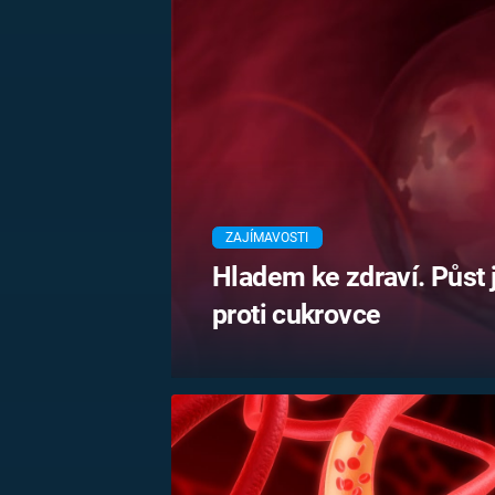
MARIE TEREZIE
ADOLF HITLER
NAPOLEON
BONAPARTE
ATENTÁT NA
REINHARDA
BRITSKÁ
HEYDRICHA
KRÁLOVSKÁ
RODINA
PRVNÍ SVĚTOVÁ
VÁLKA
ZAJÍMAVOSTI
Hladem ke zdraví. Půst
proti cukrovce