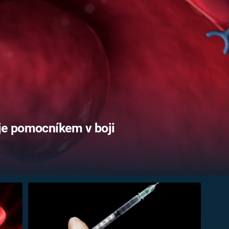
FILMY VERS
REALITA
UFO A
MIMOZEMŠŤANÉ
HORORY VE
REALITA
UTAJENÉ PŘÍBĚHY
ČESKÝCH DĚJIN
OPTICKÉ ILU
KLAMY
ALTERNATIVNÍ
HISTORIE
 je pomocníkem v boji