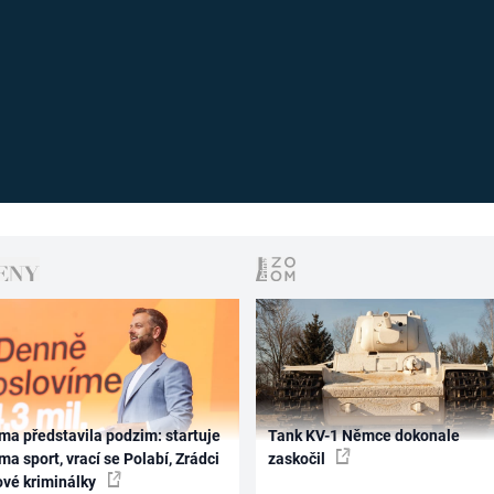
ma představila podzim: startuje
Tank KV-1 Němce dokonale
ma sport, vrací se Polabí, Zrádci
zaskočil
ové kriminálky