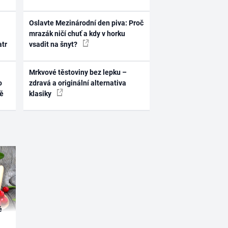
Oslavte Mezinárodní den piva: Proč
mrazák ničí chuť a kdy v horku
atr
vsadit na šnyt?
Mrkvové těstoviny bez lepku –
o
zdravá a originální alternativa
ně
klasiky
é