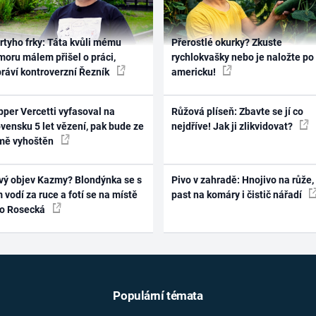
rtyho frky: Táta kvůli mému
Přerostlé okurky? Zkuste
oru málem přišel o práci,
rychlokvašky nebo je naložte po
práví kontroverzní Řezník
americku!
per Vercetti vyfasoval na
Růžová plíseň: Zbavte se jí co
vensku 5 let vězení, pak bude ze
nejdříve! Jak ji zlikvidovat?
mě vyhoštěn
vý objev Kazmy? Blondýnka se s
Pivo v zahradě: Hnojivo na růže,
 vodí za ruce a fotí se na místě
past na komáry i čistič nářadí
ko Rosecká
Populární témata