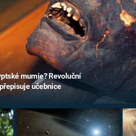
FILMY VERS
REALITA
UFO A
MIMOZEMŠŤANÉ
HORORY VE
REALITA
UTAJENÉ PŘÍBĚHY
ČESKÝCH DĚJIN
OPTICKÉ ILU
KLAMY
ALTERNATIVNÍ
HISTORIE
yptské mumie? Revoluční
 přepisuje učebnice