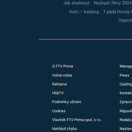
Jak zhubnout
Nejlepší filmy 2024
Auto – katalog
7 pádů Honzy 
Výpoče
O FTV Prima
Manag
Volná místa
Press
Reklama
Casting
HbbTV
Kontak
Podmínky užívání
Zpraco
Cookies
Nápov
Vlastník FTV Prima spol. s r.o.
Redak
Nahlásit chybu
Nastav