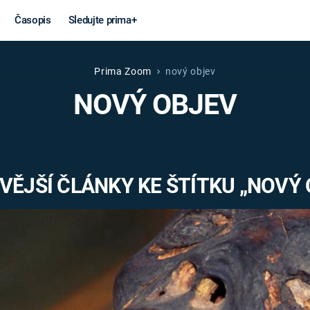
Časopis
Sledujte prima+
Prima Zoom
nový objev
Věda a
Války
NOVÝ OBJEV
technika
STUDENÁ V
KORONAVIRUS
VÁLKA VE
VIETNAMU
VESMÍR
VĚJŠÍ ČLÁNKY KE ŠTÍTKU „NOVÝ 
VÁLEČNÉ FI
MARS
SERIÁLY
Záhady a
Zajímav
konspirace