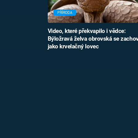
PŘÍRODA
Video, které překvapilo i vědce:
Býložravá želva obrovská se zacho
jako krvelačný lovec