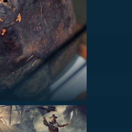
US
RSUS
ZE A