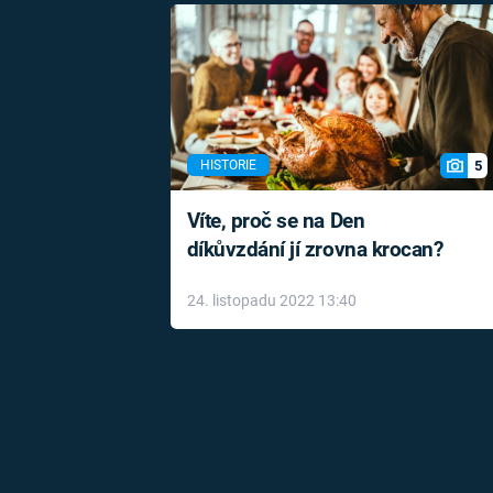
5
HISTORIE
Víte, proč se na Den
díkůvzdání jí zrovna krocan?
24. listopadu 2022 13:40