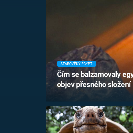
MARIE TEREZIE
ADOLF HITLER
NAPOLEON
BONAPARTE
ATENTÁT NA
REINHARDA
BRITSKÁ
HEYDRICHA
KRÁLOVSKÁ
RODINA
PRVNÍ SVĚTOVÁ
VÁLKA
STAROVĚKÝ EGYPT
Čím se balzamovaly eg
objev přesného složení