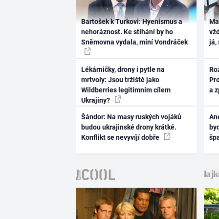
Bartošek k Turkovi: Hyenismus a
Ma
nehoráznost. Ke stíhání by ho
vž
Sněmovna vydala, míní Vondráček
já,
Lékárničky, drony i pytle na
Ro
mrtvoly: Jsou tržiště jako
Pr
Wildberries legitimním cílem
a 
Ukrajiny?
Šándor: Na masy ruských vojáků
Ane
budou ukrajinské drony krátké.
byd
Konflikt se nevyvíjí dobře
šp