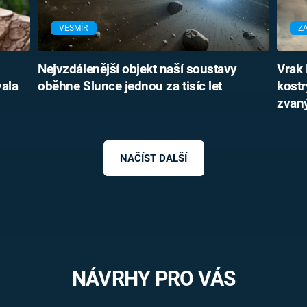
VESMÍR
Z
Nejvzdálenější objekt naší soustavy
Vrak 
vala
oběhne Slunce jednou za tisíc let
kostr
zvan
NAČÍST DALŠÍ
NÁVRHY PRO VÁS