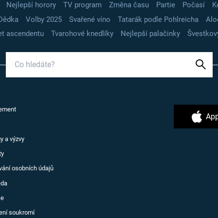
Nejlepší horory
TV program
Změna času
Partie
Počasí
K
Dědka
Volby 2025
Svařené víno
Tatarák podle Pohlreicha
Alo
t ascendentu
Tvarohové knedlíky
Nejlepší palačinky
Švestkov
ement
App
y a výzvy
ty
vání osobních údajů
ěda
ce
ení soukromí