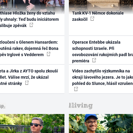
thiase Hložka ženy do vztahu
Tank KV-1 Němce dokonale
dy uhnaly: Teď budu iniciátorem
zaskočil
 slibuje zpěvák
zloučení s Glenem Hansardem:
Operace Entebbe ukázala
outěná rakev, dojemná řeč Bona
schopnosti Izraele. Při
zpěv Irglové s Vedderem
osvobozování rukojmích padl br
premiéra
ta a Jirka z AYTO spolu zkouší
Video zachytilo výzkumníka na
let. Válise mrzí, že ukázal
okraji lávového jezera. Je to jak
atné stránky
pohled do Slunce, hlásil vzruše