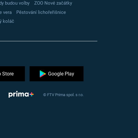
dy budou volby
ZOO Nové začátky
e vera
Pěstování lichořeřišnice
ý koláč
 Store
Google Play
© FTV Prima spol. s r.o.