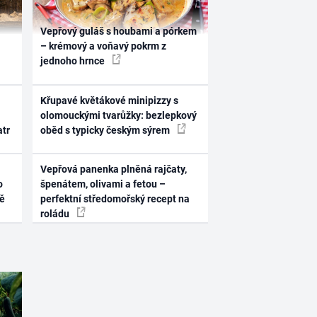
Vepřový guláš s houbami a pórkem
– krémový a voňavý pokrm z
jednoho hrnce
Křupavé květákové minipizzy s
olomouckými tvarůžky: bezlepkový
atr
oběd s typicky českým sýrem
Vepřová panenka plněná rajčaty,
o
špenátem, olivami a fetou –
ně
perfektní středomořský recept na
roládu