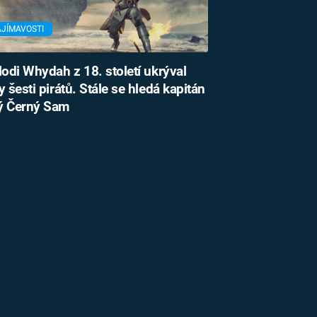
AJÍMAVOSTI
lodi Whydah z 18. století ukrýval
y šesti pirátů. Stále se hledá kapitán
ý Černý Sam