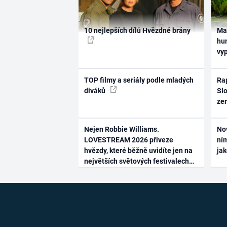
10 nejlepších dílů Hvězdné brány
Ma
hum
vy
TOP filmy a seriály podle mladých
Rap
diváků
Slo
ze
Nejen Robbie Williams.
No
LOVESTREAM 2026 přiveze
ním
hvězdy, které běžně uvidíte jen na
ja
největších světových festivalech