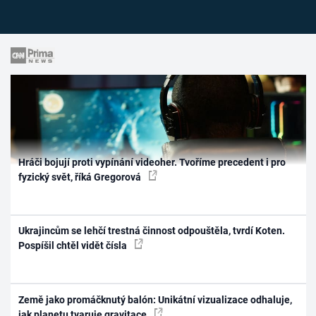
Hráči bojují proti vypínání videoher. Tvoříme precedent i pro
fyzický svět, říká Gregorová
Ukrajincům se lehčí trestná činnost odpouštěla, tvrdí Koten.
Pospíšil chtěl vidět čísla
Země jako promáčknutý balón: Unikátní vizualizace odhaluje,
jak planetu tvaruje gravitace