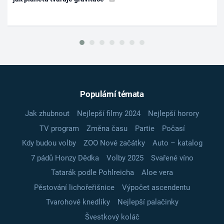
Populární témata
Jak zhubnout
Nejlepší filmy 2024
Nejlepší horory
TV program
Změna času
Partie
Počasí
Kdy budou volby
ZOO Nové začátky
Auto – katalog
7 pádů Honzy Dědka
Volby 2025
Svařené víno
Tatarák podle Pohlreicha
Aloe vera
Pěstování lichořeřišnice
Výpočet ascendentu
Tvarohové knedlíky
Nejlepší palačinky
Švestkový koláč