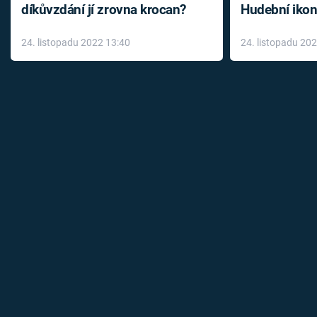
díkůvzdání jí zrovna krocan?
Hudební ikon
až do konce 
24. listopadu 2022 13:40
24. listopadu 20
léky