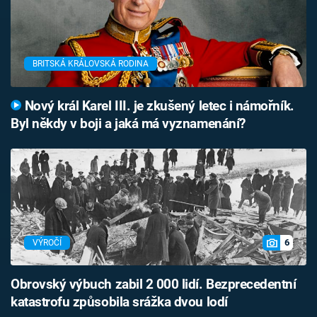
BRITSKÁ KRÁLOVSKÁ RODINA
Nový král Karel III. je zkušený letec i námořník.
Byl někdy v boji a jaká má vyznamenání?
6
VÝROČÍ
Obrovský výbuch zabil 2 000 lidí. Bezprecedentní
katastrofu způsobila srážka dvou lodí