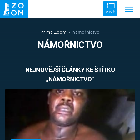
ŽIVĚ
Trendy:
ZRÁDCI
UFO
DRUHÁ SVĚTOVÁ VÁLKA
Prima Zoom
námořnictvo
NÁMOŘNICTVO
ZÁHADY
VETŘELCI DÁVNOVĚKU
NEJNOVĚJŠÍ ČLÁNKY KE ŠTÍTKU
„NÁMOŘNICTVO“
Témata
Témata
Pořady
TV Program