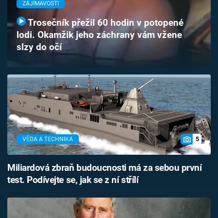
ZAJÍMAVOSTI
Časopis
Trosečník přežil 60 hodin v potopené
Sledujte prima+
lodi. Okamžik jeho záchrany vám vžene
slzy do očí
Přihlášení
Sledujte nás
5
VĚDA A TECHNIKA
Miliardová zbraň budoucnosti má za sebou první
test. Podívejte se, jak se z ní střílí