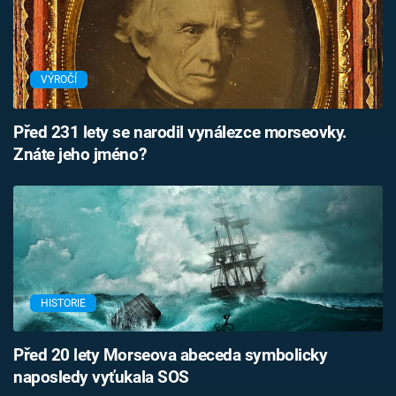
VÝROČÍ
Před 231 lety se narodil vynálezce morseovky.
Znáte jeho jméno?
HISTORIE
Před 20 lety Morseova abeceda symbolicky
naposledy vyťukala SOS