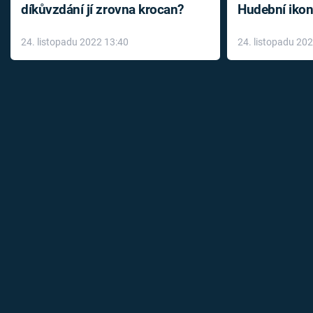
díkůvzdání jí zrovna krocan?
Hudební ikon
až do konce 
24. listopadu 2022 13:40
24. listopadu 20
léky