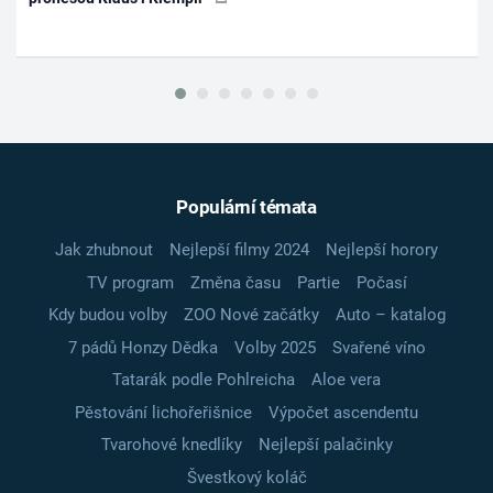
Populární témata
Jak zhubnout
Nejlepší filmy 2024
Nejlepší horory
TV program
Změna času
Partie
Počasí
Kdy budou volby
ZOO Nové začátky
Auto – katalog
7 pádů Honzy Dědka
Volby 2025
Svařené víno
Tatarák podle Pohlreicha
Aloe vera
Pěstování lichořeřišnice
Výpočet ascendentu
Tvarohové knedlíky
Nejlepší palačinky
Švestkový koláč