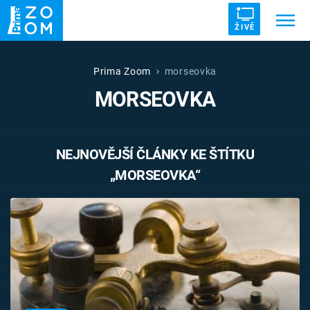
ŽIVĚ
Trendy:
ZRÁDCI
UFO
DRUHÁ SVĚTOVÁ VÁLKA
Prima Zoom
morseovka
MORSEOVKA
ZÁHADY
VETŘELCI DÁVNOVĚKU
NEJNOVĚJŠÍ ČLÁNKY KE ŠTÍTKU
„MORSEOVKA“
Témata
Témata
Pořady
TV Program