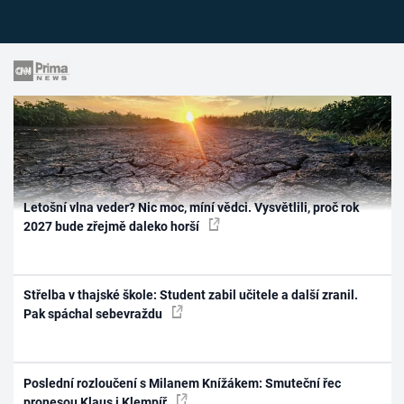
Letošní vlna veder? Nic moc, míní vědci. Vysvětlili, proč rok
2027 bude zřejmě daleko horší
Střelba v thajské škole: Student zabil učitele a další zranil.
Pak spáchal sebevraždu
Poslední rozloučení s Milanem Knížákem: Smuteční řec
pronesou Klaus i Klempíř