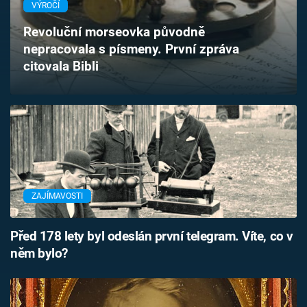
VÝROČÍ
Časopis
Revoluční morseovka původně
Sledujte prima+
nepracovala s písmeny. První zpráva
citovala Bibli
Přihlášení
Sledujte nás
ZAJÍMAVOSTI
Před 178 lety byl odeslán první telegram. Víte, co v
něm bylo?