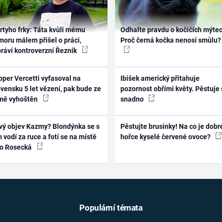
rtyho frky: Táta kvůli mému
Odhalte pravdu o kočičích mýtec
oru málem přišel o práci,
Proč černá kočka nenosí smůlu?
práví kontroverzní Řezník
per Vercetti vyfasoval na
Ibišek americký přitahuje
vensku 5 let vězení, pak bude ze
pozornost obřími květy. Pěstuje 
mě vyhoštěn
snadno
vý objev Kazmy? Blondýnka se s
Pěstujte brusinky! Na co je dobr
 vodí za ruce a fotí se na místě
hořce kyselé červené ovoce?
ko Rosecká
Populární témata