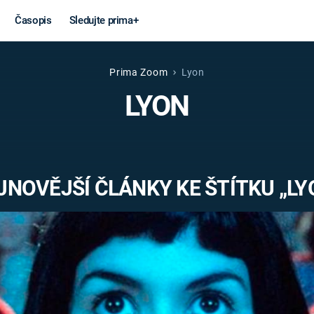
Časopis
Sledujte prima+
Prima Zoom
Lyon
Věda a
Války
LYON
technika
STUDENÁ V
KORONAVIRUS
VÁLKA VE
VIETNAMU
VESMÍR
JNOVĚJŠÍ ČLÁNKY KE ŠTÍTKU „LY
VÁLEČNÉ FI
MARS
SERIÁLY
Záhady a
Zajímav
konspirace