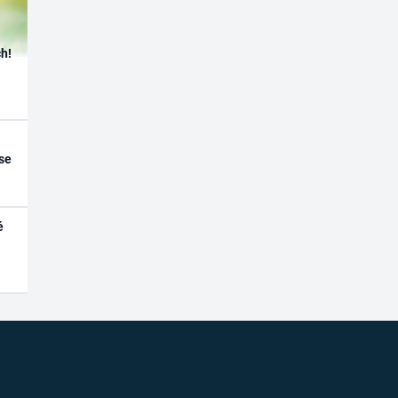
h!
se
é