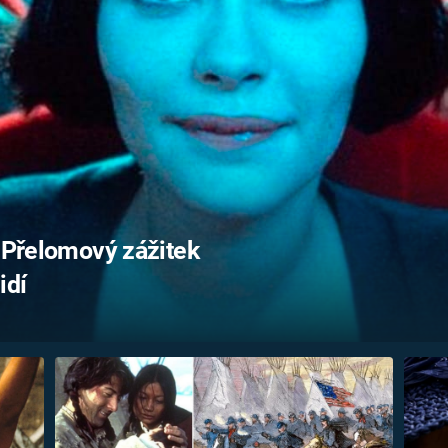
FILMY VERS
REALITA
UFO A
MIMOZEMŠŤANÉ
HORORY VE
REALITA
UTAJENÉ PŘÍBĚHY
ČESKÝCH DĚJIN
OPTICKÉ ILU
KLAMY
ALTERNATIVNÍ
HISTORIE
. Přelomový zážitek
idí