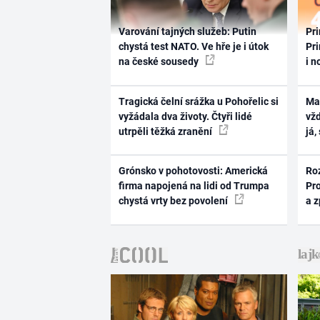
Varování tajných služeb: Putin
Pri
chystá test NATO. Ve hře je i útok
Pri
na české sousedy
i n
Tragická čelní srážka u Pohořelic si
Ma
vyžádala dva životy. Čtyři lidé
vž
utrpěli těžká zranění
já,
Grónsko v pohotovosti: Americká
Ro
firma napojená na lidi od Trumpa
Pr
chystá vrty bez povolení
a 