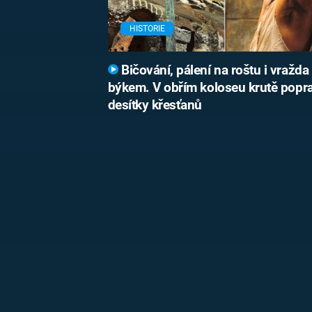
HISTORIE
Bičování, pálení na roštu i vražda
býkem. V obřím koloseu krutě popra
desítky křesťanů