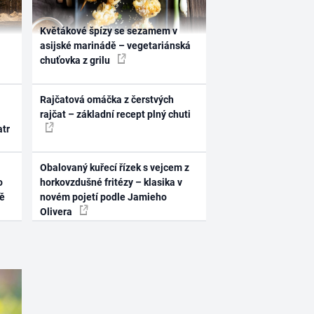
Květákové špízy se sezamem v
asijské marinádě – vegetariánská
chuťovka z grilu
Rajčatová omáčka z čerstvých
rajčat – základní recept plný chuti
atr
Obalovaný kuřecí řízek s vejcem z
o
horkovzdušné fritézy – klasika v
ně
novém pojetí podle Jamieho
Olivera