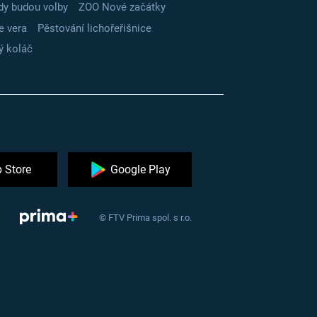
dy budou volby
ZOO Nové začátky
e vera
Pěstování lichořeřišnice
ý koláč
 Store
Google Play
© FTV Prima spol. s r.o.