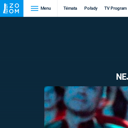
Menu
Témata
Pořady
TV Program
Cestování
Historie
HRADY A ZÁMKY
VIKINGOVÉ
HEDVÁBNÁ STEZKA
EPIDEMIE A
PANDEMIE
PŘÍRODA
NE
STAROVĚKÝ EGYPT
Druhá
Výročí
světová válka