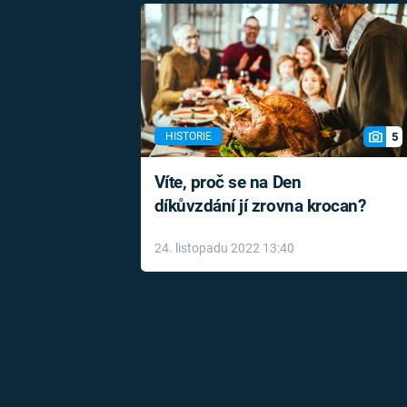
5
HISTORIE
Víte, proč se na Den
díkůvzdání jí zrovna krocan?
24. listopadu 2022 13:40