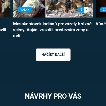
7
VÁLKY
Z
Masakr stovek indiánů provázely hrůzné
Vůně 
vili
scény. Vojáci vraždili především ženy a
děti
NAČÍST DALŠÍ
NÁVRHY PRO VÁS