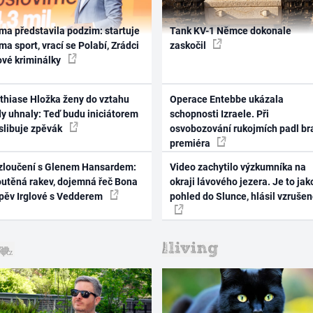
ma představila podzim: startuje
Tank KV-1 Němce dokonale
ma sport, vrací se Polabí, Zrádci
zaskočil
ové kriminálky
thiase Hložka ženy do vztahu
Operace Entebbe ukázala
dy uhnaly: Teď budu iniciátorem
schopnosti Izraele. Při
 slibuje zpěvák
osvobozování rukojmích padl br
premiéra
zloučení s Glenem Hansardem:
Video zachytilo výzkumníka na
outěná rakev, dojemná řeč Bona
okraji lávového jezera. Je to jak
zpěv Irglové s Vedderem
pohled do Slunce, hlásil vzruše