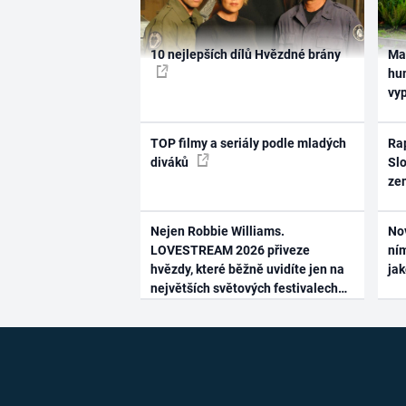
10 nejlepších dílů Hvězdné brány
Ma
hum
vy
TOP filmy a seriály podle mladých
Rap
diváků
Slo
ze
Nejen Robbie Williams.
No
LOVESTREAM 2026 přiveze
ním
hvězdy, které běžně uvidíte jen na
ja
největších světových festivalech