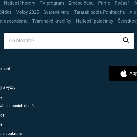
Nejlepší horory
TV program
Změna času
Partie
Počasí
K
Dědka
Volby 2025
Svařené víno
Tatarák podle Pohlreicha
Alo
t ascendentu
Tvarohové knedlíky
Nejlepší palačinky
Švestkov
ement
App
y a výzvy
ty
vání osobních údajů
ěda
ce
ení soukromí