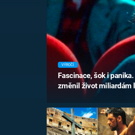
MARIE TEREZIE
ADOLF HITLER
NAPOLEON
BONAPARTE
ATENTÁT NA
REINHARDA
BRITSKÁ
HEYDRICHA
KRÁLOVSKÁ
RODINA
PRVNÍ SVĚTOVÁ
VÁLKA
VÝROČÍ
Fascinace, šok i panika
změnil život miliardám l