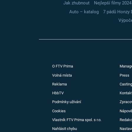
Jak zhubnout
Nejlepší filmy 2024
Auto – katalog
7 pádů Honzy 
Výpoče
O FTV Prima
Manag
Volná místa
Press
Reklama
Casting
HbbTV
Kontak
Podmínky užívání
Zpraco
Cookies
Nápov
Vlastník FTV Prima spol. s r.o.
Redak
Nahlásit chybu
Nastav