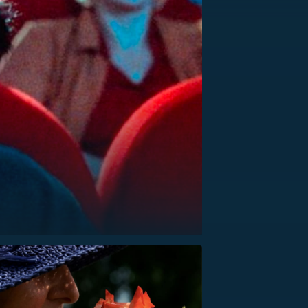
US
RSUS
ZE A