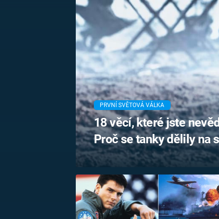
MARIE TEREZIE
ADOLF HITLER
NAPOLEON
BONAPARTE
ATENTÁT NA
REINHARDA
BRITSKÁ
HEYDRICHA
KRÁLOVSKÁ
RODINA
PRVNÍ SVĚTOVÁ
VÁLKA
PRVNÍ SVĚTOVÁ VÁLKA
18 věcí, které jste nevěd
Proč se tanky dělily na