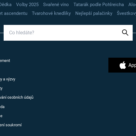
Dědka
Volby 2025
Svařené víno
Tatarák podle Pohlreicha
Alo
t ascendentu
Tvarohové knedlíky
Nejlepší palačinky
Švestkov
ement
App
y a výzvy
ty
vání osobních údajů
ěda
ce
ení soukromí