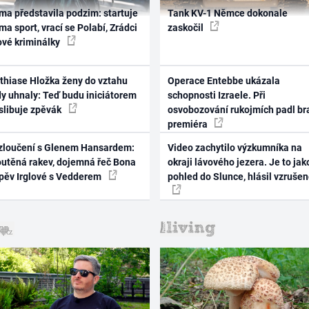
ma představila podzim: startuje
Tank KV-1 Němce dokonale
ma sport, vrací se Polabí, Zrádci
zaskočil
ové kriminálky
thiase Hložka ženy do vztahu
Operace Entebbe ukázala
dy uhnaly: Teď budu iniciátorem
schopnosti Izraele. Při
 slibuje zpěvák
osvobozování rukojmích padl br
premiéra
zloučení s Glenem Hansardem:
Video zachytilo výzkumníka na
outěná rakev, dojemná řeč Bona
okraji lávového jezera. Je to jak
zpěv Irglové s Vedderem
pohled do Slunce, hlásil vzruše