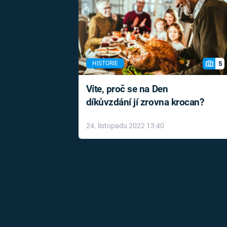
5
HISTORIE
Víte, proč se na Den
díkůvzdání jí zrovna krocan?
24. listopadu 2022 13:40