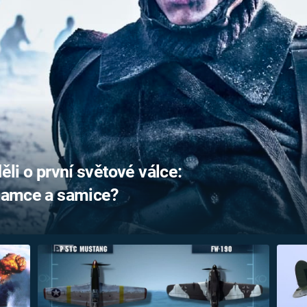
FILMY VERS
REALITA
UFO A
MIMOZEMŠŤANÉ
HORORY VE
REALITA
UTAJENÉ PŘÍBĚHY
ČESKÝCH DĚJIN
OPTICKÉ ILU
KLAMY
ALTERNATIVNÍ
HISTORIE
ěli o první světové válce:
 samce a samice?