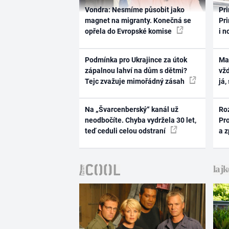
Vondra: Nesmíme působit jako
Pri
magnet na migranty. Konečná se
Pri
opřela do Evropské komise
i n
Podmínka pro Ukrajince za útok
Ma
zápalnou lahví na dům s dětmi?
vž
Tejc zvažuje mimořádný zásah
já,
Na „Švarcenberský“ kanál už
Ro
neodbočíte. Chyba vydržela 30 let,
Pr
teď ceduli celou odstraní
a 