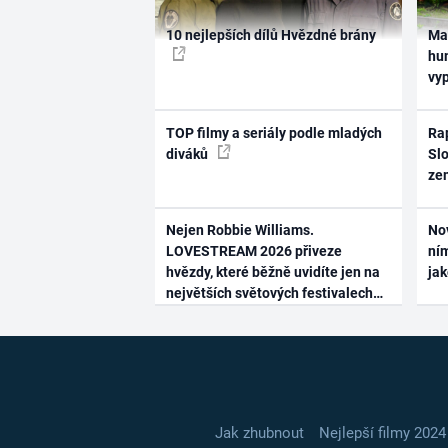
10 nejlepších dílů Hvězdné brány
Ma
hum
vy
TOP filmy a seriály podle mladých
Rap
diváků
Slo
ze
Nejen Robbie Williams.
No
LOVESTREAM 2026 přiveze
ním
hvězdy, které běžně uvidíte jen na
ja
největších světových festivalech
Jak zhubnout
Nejlepší filmy 2024