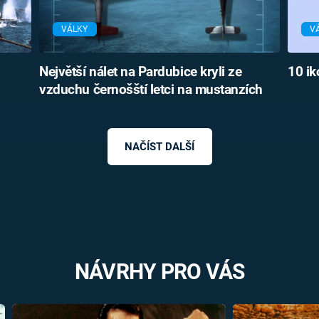
VÁLKY
V
Největší nálet na Pardubice kryli ze
10 ik
vzduchu černošští letci na mustanzích
NAČÍST DALŠÍ
NÁVRHY PRO VÁS