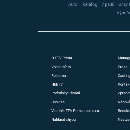
Auto – katalog
7 pádů Honzy 
Výpoče
O FTV Prima
Manag
Volná místa
Press
Reklama
Casting
HbbTV
Kontak
Podmínky užívání
Zpraco
Cookies
Nápov
Vlastník FTV Prima spol. s r.o.
Redak
Nahlásit chybu
Nastav