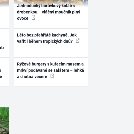
Jednoduchý borůvkový koláč s
drobenkou – vláčný moučník plný
ovoce
Léto bez přehřáté kuchyně. Jak
vařit i během tropických dnů?
atr
Rýžové burgery s kuřecím masem a
o
mrkví podávané se salátem – lehká
ně
a chutná večeře