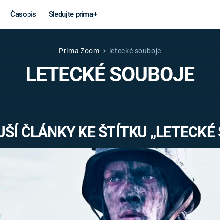
Časopis
Sledujte prima+
Prima Zoom
letecké souboje
Věda a
Války
LETECKÉ SOUBOJE
technika
STUDENÁ V
KORONAVIRUS
VÁLKA VE
VIETNAMU
VESMÍR
ŠÍ ČLÁNKY KE ŠTÍTKU „LETECKÉ
VÁLEČNÉ FI
MARS
SERIÁLY
Záhady a
Zajímav
konspirace