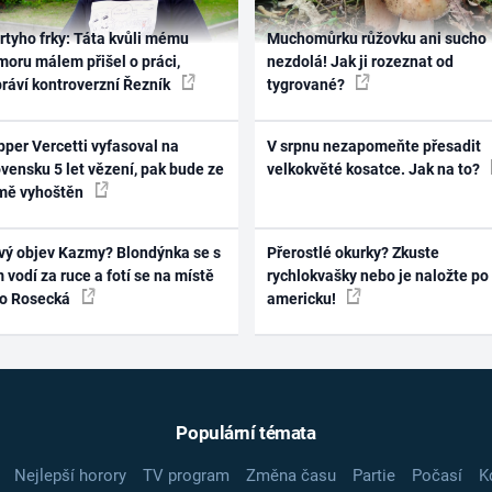
rtyho frky: Táta kvůli mému
Muchomůrku růžovku ani sucho
oru málem přišel o práci,
nezdolá! Jak ji rozeznat od
práví kontroverzní Řezník
tygrované?
per Vercetti vyfasoval na
V srpnu nezapomeňte přesadit
vensku 5 let vězení, pak bude ze
velkokvěté kosatce. Jak na to?
mě vyhoštěn
vý objev Kazmy? Blondýnka se s
Přerostlé okurky? Zkuste
 vodí za ruce a fotí se na místě
rychlokvašky nebo je naložte po
ko Rosecká
americku!
Populární témata
Nejlepší horory
TV program
Změna času
Partie
Počasí
K