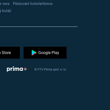
e vera
Pěstování lichořeřišnice
ý koláč
 Store
Google Play
© FTV Prima spol. s r.o.