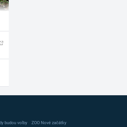
dy budou volby
ZOO Nové začátky