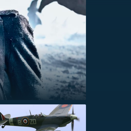
US
RSUS
ZE A