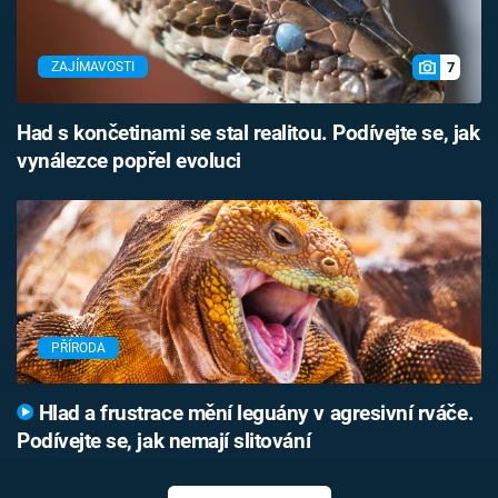
7
ZAJÍMAVOSTI
Had s končetinami se stal realitou. Podívejte se, jak
vynálezce popřel evoluci
PŘÍRODA
Hlad a frustrace mění leguány v agresivní rváče.
Podívejte se, jak nemají slitování