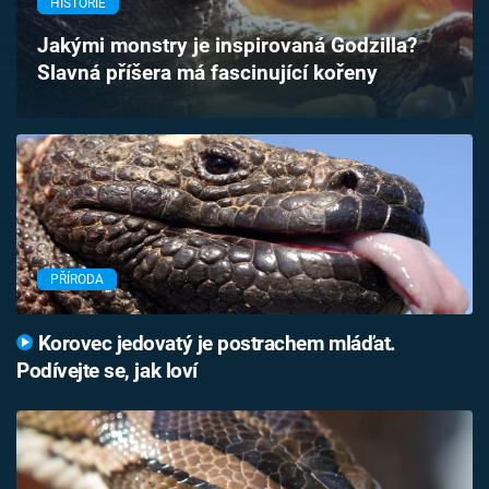
HISTORIE
Časopis
Jakými monstry je inspirovaná Godzilla?
Slavná příšera má fascinující kořeny
Sledujte prima+
Přihlášení
Sledujte nás
PŘÍRODA
Korovec jedovatý je postrachem mláďat.
Podívejte se, jak loví