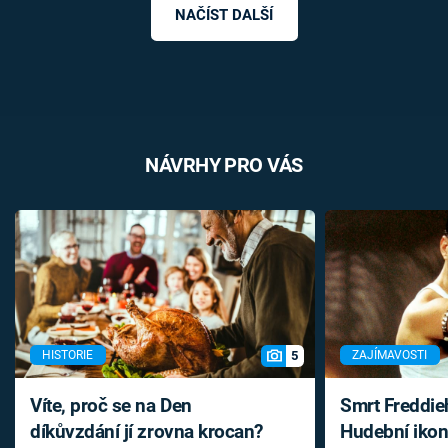
NAČÍST DALŠÍ
NÁVRHY PRO VÁS
5
HISTORIE
ZAJÍMAVOSTI
Víte, proč se na Den
Smrt Freddie
díkůvzdání jí zrovna krocan?
Hudební ikon