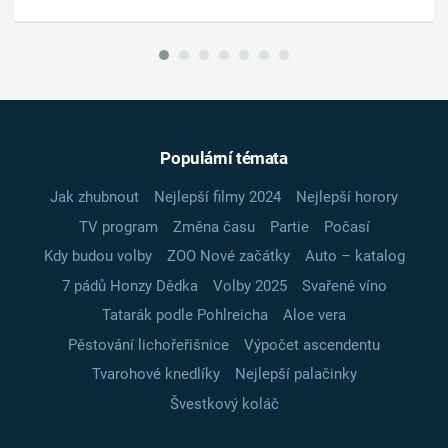
Populární témata
Jak zhubnout
Nejlepší filmy 2024
Nejlepší horory
TV program
Změna času
Partie
Počasí
Kdy budou volby
ZOO Nové začátky
Auto – katalog
7 pádů Honzy Dědka
Volby 2025
Svařené víno
Tatarák podle Pohlreicha
Aloe vera
Pěstování lichořeřišnice
Výpočet ascendentu
Tvarohové knedlíky
Nejlepší palačinky
Švestkový koláč