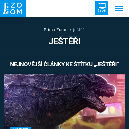
ŽIVĚ
Trendy:
ZRÁDCI
UFO
DRUHÁ SVĚTOVÁ VÁLKA
Prima Zoom
ještěři
JEŠTĚŘI
ZÁHADY
VETŘELCI DÁVNOVĚKU
NEJNOVĚJŠÍ ČLÁNKY KE ŠTÍTKU „JEŠTĚŘI“
Témata
Témata
Pořady
TV Program