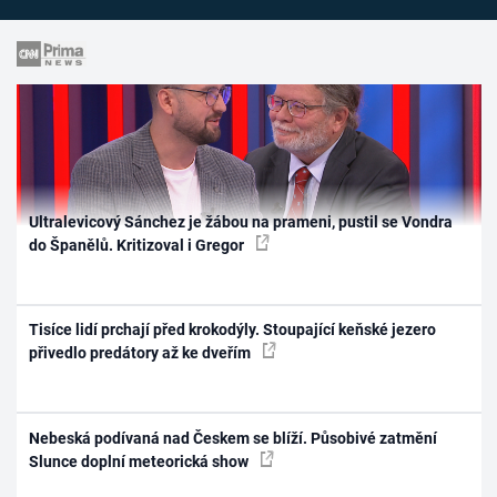
Ultralevicový Sánchez je žábou na prameni, pustil se Vondra
do Španělů. Kritizoval i Gregor
Tisíce lidí prchají před krokodýly. Stoupající keňské jezero
přivedlo predátory až ke dveřím
Nebeská podívaná nad Českem se blíží. Působivé zatmění
Slunce doplní meteorická show