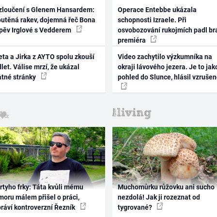
zloučení s Glenem Hansardem:
Operace Entebbe ukázala
outěná rakev, dojemná řeč Bona
schopnosti Izraele. Při
zpěv Irglové s Vedderem
osvobozování rukojmích padl br
premiéra
ta a Jirka z AYTO spolu zkouší
Video zachytilo výzkumníka na
let. Válise mrzí, že ukázal
okraji lávového jezera. Je to jak
atné stránky
pohled do Slunce, hlásil vzruše
rtyho frky: Táta kvůli mému
Muchomůrku růžovku ani sucho
oru málem přišel o práci,
nezdolá! Jak ji rozeznat od
práví kontroverzní Řezník
tygrované?