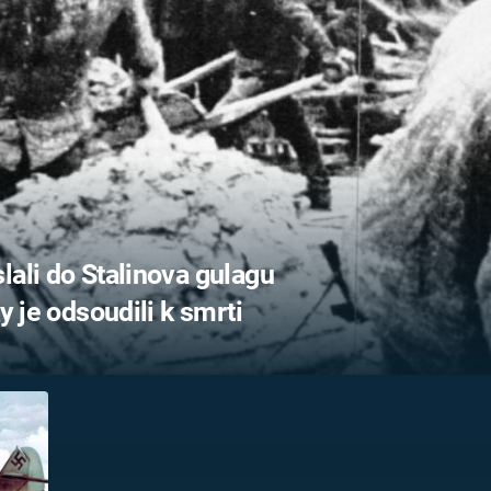
FILMY VERS
REALITA
UFO A
MIMOZEMŠŤANÉ
HORORY VE
REALITA
UTAJENÉ PŘÍBĚHY
ČESKÝCH DĚJIN
OPTICKÉ ILU
KLAMY
ALTERNATIVNÍ
HISTORIE
lali do Stalinova gulagu
y je odsoudili k smrti