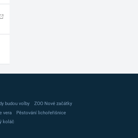
dy budou volby
ZOO Nové začátky
e vera
Pěstování lichořeřišnice
ý koláč