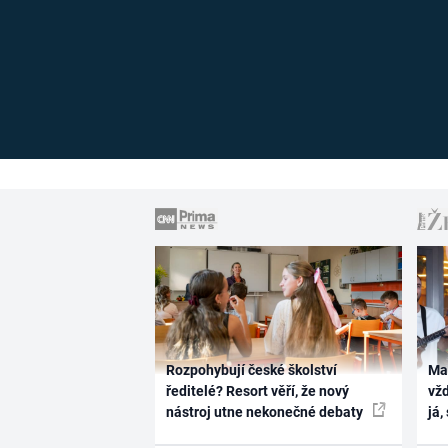
Rozpohybují české školství
Ma
ředitelé? Resort věří, že nový
vž
nástroj utne nekonečné debaty
já,