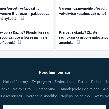
per Vercetti vyfasoval na
V srpnu nezapomeňte přesadit
vensku 5 let vězení, pak bude ze
velkokvěté kosatce. Jak na to?
mě vyhoštěn
vý objev Kazmy? Blondýnka se s
Přerostlé okurky? Zkuste
 vodí za ruce a fotí se na místě
rychlokvašky nebo je naložte po
ko Rosecká
americku!
Populární témata
Nejlepší horory
TV program
Změna času
Partie
Počasí
K
Dědka
Volby 2025
Svařené víno
Tatarák podle Pohlreicha
Alo
t ascendentu
Tvarohové knedlíky
Nejlepší palačinky
Švestkov