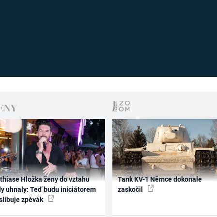
thiase Hložka ženy do vztahu
Tank KV-1 Němce dokonale
dy uhnaly: Teď budu iniciátorem
zaskočil
 slibuje zpěvák