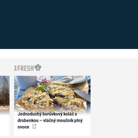
Jednoduchý borůvkový koláč s
drobenkou – vláčný moučník plný
ovoce