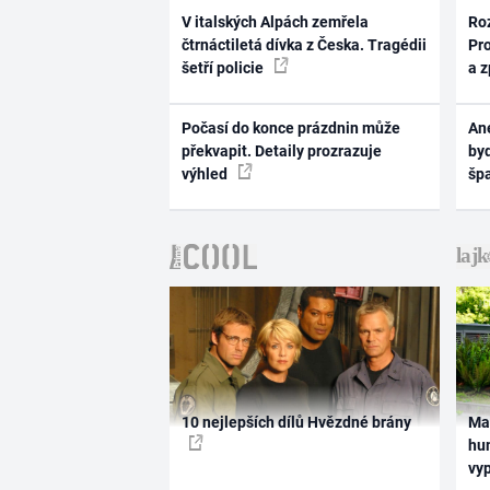
V italských Alpách zemřela
Ro
čtrnáctiletá dívka z Česka. Tragédii
Pr
šetří policie
a 
Počasí do konce prázdnin může
Ane
překvapit. Detaily prozrazuje
byd
výhled
šp
10 nejlepších dílů Hvězdné brány
Ma
hum
vy