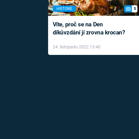
5
HISTORIE
Víte, proč se na Den
díkůvzdání jí zrovna krocan?
24. listopadu 2022 13:40