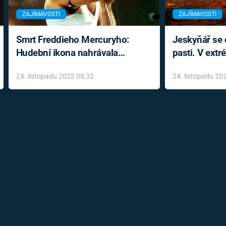
ZAJÍMAVOSTI
ZAJÍMAVOSTI
Smrt Freddieho Mercuryho:
Jeskyňář se c
Hudební ikona nahrávala
pasti. V ext
až do konce života a odmítala
prožil noční
24. listopadu 2022 09:32
24. listopadu 20
léky
klaustrofobi