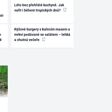
Léto bez přehřáté kuchyně. Jak
vařit i během tropických dnů?
atr
Rýžové burgery s kuřecím masem a
o
mrkví podávané se salátem – lehká
ně
a chutná večeře