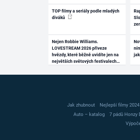
TOP filmy a seriály podle mladých
Rap
diváků
Slo
ze
Nejen Robbie Williams.
No
LOVESTREAM 2026 přiveze
ním
hvězdy, které běžně uvidíte jen na
ja
největších světových festivalech
Jak zhubnout
Nejlepší filmy 2024
Auto – katalog
7 pádů Honzy 
Výpoče