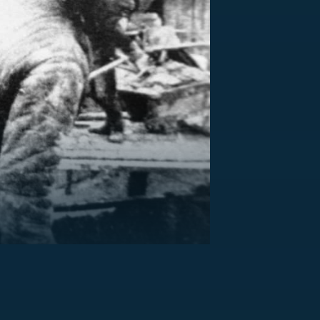
US
RSUS
ZE A