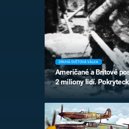
MARIE TEREZIE
ADOLF HITLER
NAPOLEON
BONAPARTE
ATENTÁT NA
REINHARDA
BRITSKÁ
HEYDRICHA
KRÁLOVSKÁ
RODINA
PRVNÍ SVĚTOVÁ
VÁLKA
DRUHÁ SVĚTOVÁ VÁLKA
Američané a Britové pos
2 miliony lidí. Pokryteck