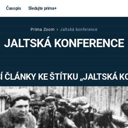
Časopis
Sledujte prima+
Prima Zoom
Jaltská konference
Věda a
Války
JALTSKÁ KONFERENCE
technika
STUDENÁ V
KORONAVIRUS
VÁLKA VE
VIETNAMU
VESMÍR
 ČLÁNKY KE ŠTÍTKU „JALTSKÁ 
VÁLEČNÉ FI
MARS
SERIÁLY
Záhady a
Zajímav
konspirace