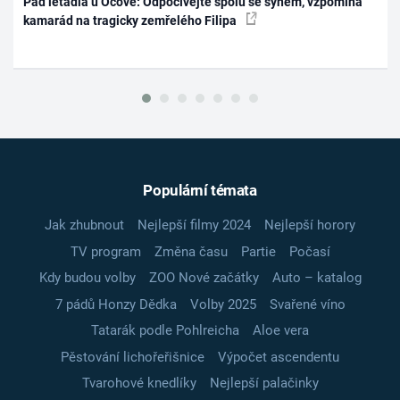
Pád letadla u Očové: Odpočívejte spolu se synem, vzpomíná
kamarád na tragicky zemřelého Filipa
Populární témata
Jak zhubnout
Nejlepší filmy 2024
Nejlepší horory
TV program
Změna času
Partie
Počasí
Kdy budou volby
ZOO Nové začátky
Auto – katalog
7 pádů Honzy Dědka
Volby 2025
Svařené víno
Tatarák podle Pohlreicha
Aloe vera
Pěstování lichořeřišnice
Výpočet ascendentu
Tvarohové knedlíky
Nejlepší palačinky