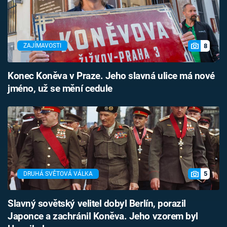
8
ZAJÍMAVOSTI
Konec Koněva v Praze. Jeho slavná ulice má nové
jméno, už se mění cedule
5
DRUHÁ SVĚTOVÁ VÁLKA
Slavný sovětský velitel dobyl Berlín, porazil
Japonce a zachránil Koněva. Jeho vzorem byl