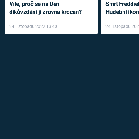
Víte, proč se na Den
Smrt Freddie
díkůvzdání jí zrovna krocan?
Hudební ikon
až do konce 
24. listopadu 2022 13:40
24. listopadu 20
léky