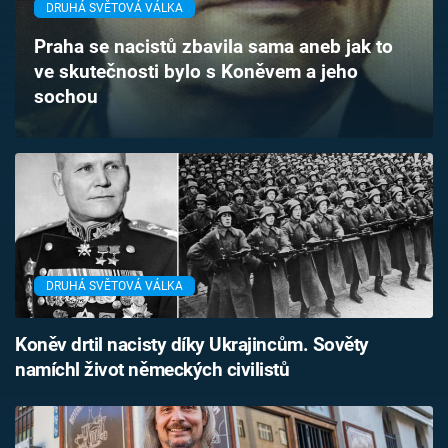
DRUHÁ SVĚTOVÁ VÁLKA
Časopis
Praha se nacistů zbavila sama aneb jak to
Sledujte prima+
ve skutečnosti bylo s Koněvem a jeho
sochou
Přihlášení
Sledujte nás
DRUHÁ SVĚTOVÁ VÁLKA
Koněv drtil nacisty díky Ukrajincům. Sověty
namíchl život německých civilistů