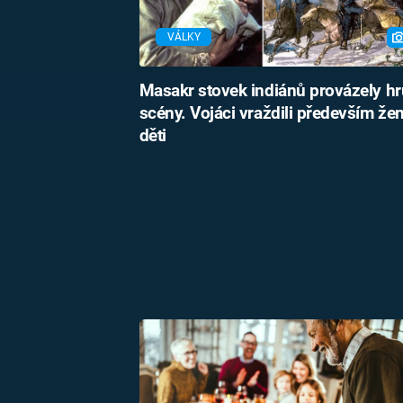
VÁLKY
Masakr stovek indiánů provázely h
scény. Vojáci vraždili především že
děti