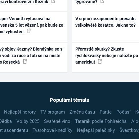
práví kontroverzní Řezník
tygrované?
per Vercetti vyfasoval na
V srpnu nezapomeňte přesadit
vensku 5 let vězení, pak bude ze
velkokvěté kosatce. Jak na to?
mě vyhoštěn
vý objev Kazmy? Blondýnka se s
Přerostlé okurky? Zkuste
 vodí za ruce a fotí se na místě
rychlokvašky nebo je naložte po
ko Rosecká
americku!
Populární témata
Nejlepší horory
TV program
Změna času
Partie
Počasí
K
Dědka
Volby 2025
Svařené víno
Tatarák podle Pohlreicha
Alo
t ascendentu
Tvarohové knedlíky
Nejlepší palačinky
Švestkov