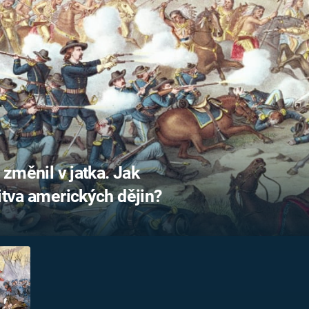
FILMY VERS
REALITA
UFO A
MIMOZEMŠŤANÉ
HORORY VE
REALITA
UTAJENÉ PŘÍBĚHY
ČESKÝCH DĚJIN
OPTICKÉ ILU
KLAMY
ALTERNATIVNÍ
HISTORIE
 změnil v jatka. Jak
itva amerických dějin?