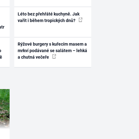
Léto bez přehřáté kuchyně. Jak
vařit i během tropických dnů?
atr
Rýžové burgery s kuřecím masem a
o
mrkví podávané se salátem – lehká
ně
a chutná večeře