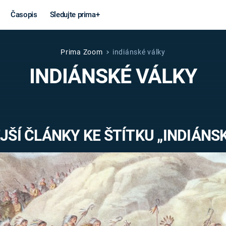
Časopis
Sledujte prima+
Prima Zoom
indiánské války
Věda a
Války
INDIÁNSKÉ VÁLKY
technika
STUDENÁ V
KORONAVIRUS
VÁLKA VE
VIETNAMU
VESMÍR
ŠÍ ČLÁNKY KE ŠTÍTKU „INDIÁNS
VÁLEČNÉ FI
MARS
SERIÁLY
Záhady a
Zajímav
konspirace