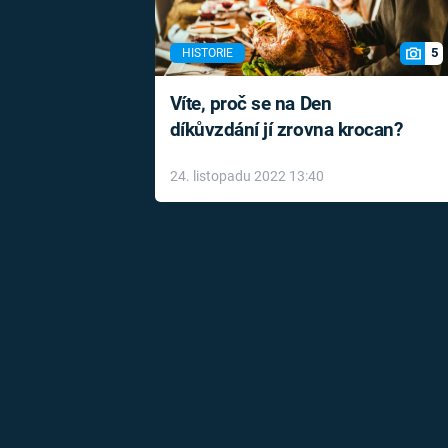
5
HISTORIE
Víte, proč se na Den
díkůvzdání jí zrovna krocan?
24. listopadu 2022 13:40