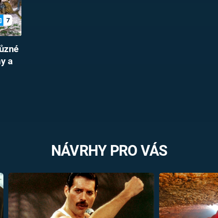
7
různé
ny a
NÁVRHY PRO VÁS