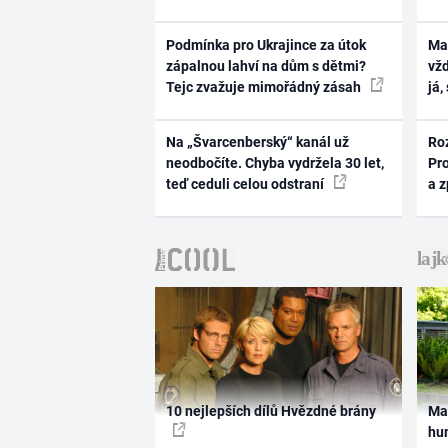
Podmínka pro Ukrajince za útok
Ma
zápalnou lahví na dům s dětmi?
vž
Tejc zvažuje mimořádný zásah
já,
Na „Švarcenberský“ kanál už
Ro
neodbočíte. Chyba vydržela 30 let,
Pr
teď ceduli celou odstraní
a 
10 nejlepších dílů Hvězdné brány
Ma
hum