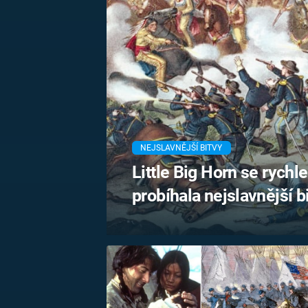
MARIE TEREZIE
ADOLF HITLER
NAPOLEON
BONAPARTE
ATENTÁT NA
REINHARDA
BRITSKÁ
HEYDRICHA
KRÁLOVSKÁ
RODINA
PRVNÍ SVĚTOVÁ
VÁLKA
NEJSLAVNĚJŠÍ BITVY
Little Big Horn se rychle
probíhala nejslavnější b