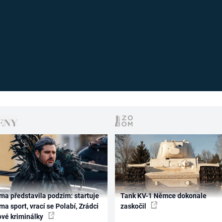
ma představila podzim: startuje
Tank KV-1 Němce dokonale
ma sport, vrací se Polabí, Zrádci
zaskočil
ové kriminálky