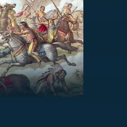
US
RSUS
ZE A