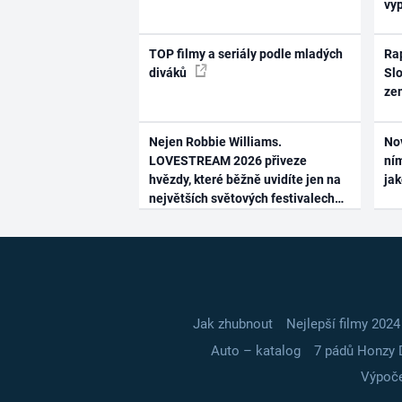
vy
TOP filmy a seriály podle mladých
Rap
diváků
Slo
ze
Nejen Robbie Williams.
No
LOVESTREAM 2026 přiveze
ním
hvězdy, které běžně uvidíte jen na
ja
největších světových festivalech
Jak zhubnout
Nejlepší filmy 2024
Auto – katalog
7 pádů Honzy 
Výpoče