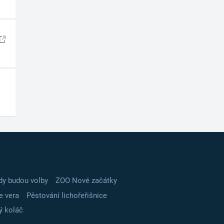
dy budou volby
ZOO Nové začátky
e vera
Pěstování lichořeřišnice
ý koláč