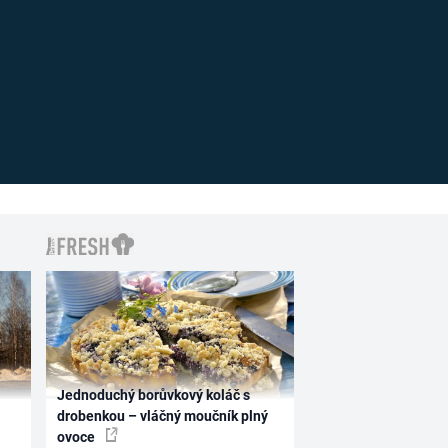
Jednoduchý borůvkový koláč s
drobenkou – vláčný moučník plný
ovoce