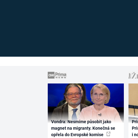
Vondra: Nesmíme působit jako
Pri
magnet na migranty. Konečná se
Pri
opřela do Evropské komise
i n