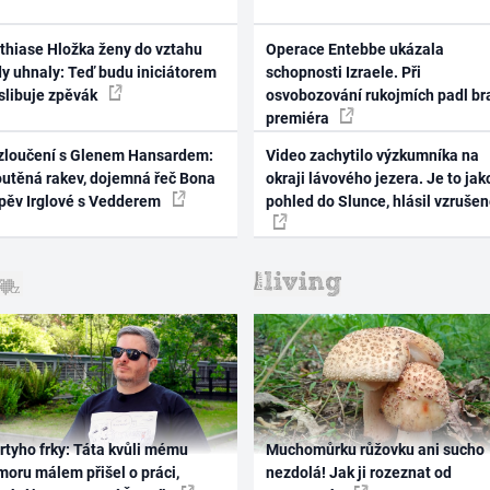
thiase Hložka ženy do vztahu
Operace Entebbe ukázala
dy uhnaly: Teď budu iniciátorem
schopnosti Izraele. Při
 slibuje zpěvák
osvobozování rukojmích padl br
premiéra
zloučení s Glenem Hansardem:
Video zachytilo výzkumníka na
outěná rakev, dojemná řeč Bona
okraji lávového jezera. Je to jak
zpěv Irglové s Vedderem
pohled do Slunce, hlásil vzruše
rtyho frky: Táta kvůli mému
Muchomůrku růžovku ani sucho
oru málem přišel o práci,
nezdolá! Jak ji rozeznat od