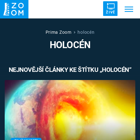
ŽIVĚ
Trendy:
ZRÁDCI
UFO
DRUHÁ SVĚTOVÁ VÁLKA
Prima Zoom
holocén
HOLOCÉN
ZÁHADY
VETŘELCI DÁVNOVĚKU
NEJNOVĚJŠÍ ČLÁNKY KE ŠTÍTKU „HOLOCÉN“
Témata
Témata
Pořady
TV Program