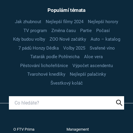
Populární témata
Jak zhubnout
Nejlepší filmy 2024
Nejlepší horory
TV program
Změna času
Partie
Počasí
Kdy budou volby
ZOO Nové začátky
Auto – katalog
7 pádů Honzy Dědka
Volby 2025
Svařené víno
Tatarák podle Pohlreicha
Aloe vera
Pěstování lichořeřišnice
Výpočet ascendentu
Tvarohové knedlíky
Nejlepší palačinky
Švestkový koláč
O FTV Prima
Management