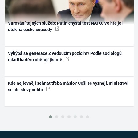
Varování tajných služeb: Putin chystá test NATO. Ve hře je i
útok na české sousedy
Vyhýbá se generace Z vedoucím pozicím? Podle sociologů
mladí kariéru obětují jistotě
Kde nejlevněji sehnat třeba máslo? Češi se vyznají, ministrovi
se ale slevy nelíbí