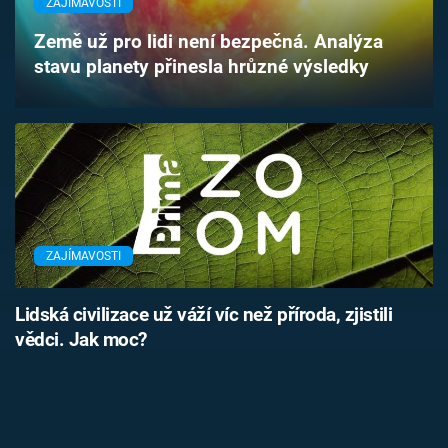
ZAJÍMAVOSTI
Časopis
Země už pro lidi není bezpečná. Analýza
stavu planety přinesla hrůzné výsledky
Sledujte prima+
Přihlášení
Sledujte nás
ZAJÍMAVOSTI
Lidská civilizace už váží víc než příroda, zjistili
vědci. Jak moc?