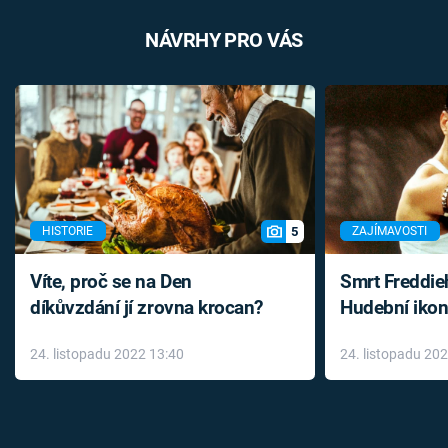
NÁVRHY PRO VÁS
5
HISTORIE
ZAJÍMAVOSTI
Víte, proč se na Den
Smrt Freddie
díkůvzdání jí zrovna krocan?
Hudební ikon
až do konce 
24. listopadu 2022 13:40
24. listopadu 20
léky