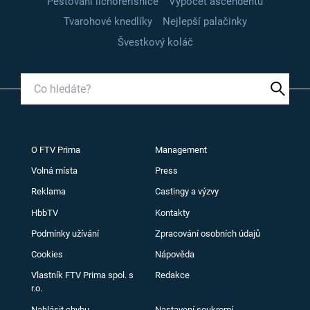
Pěstování lichořeřišnice
Výpočet ascendentu
Tvarohové knedlíky
Nejlepší palačinky
Švestkový koláč
O FTV Prima
Management
Volná místa
Press
Reklama
Castingy a výzvy
HbbTV
Kontakty
Podmínky užívání
Zpracování osobních údajů
Cookies
Nápověda
Vlastník FTV Prima spol. s
Redakce
r.o.
Nahlásit chybu
Nastavení soukromí