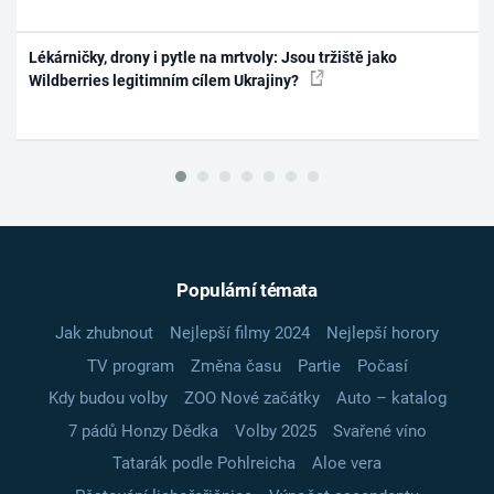
Lékárničky, drony i pytle na mrtvoly: Jsou tržiště jako
Wildberries legitimním cílem Ukrajiny?
Populární témata
Jak zhubnout
Nejlepší filmy 2024
Nejlepší horory
TV program
Změna času
Partie
Počasí
Kdy budou volby
ZOO Nové začátky
Auto – katalog
7 pádů Honzy Dědka
Volby 2025
Svařené víno
Tatarák podle Pohlreicha
Aloe vera