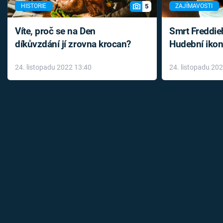
5
HISTORIE
ZAJÍMAVOSTI
Víte, proč se na Den
Smrt Freddie
díkůvzdání jí zrovna krocan?
Hudební ikon
až do konce 
24. listopadu 2022 13:40
24. listopadu 20
léky