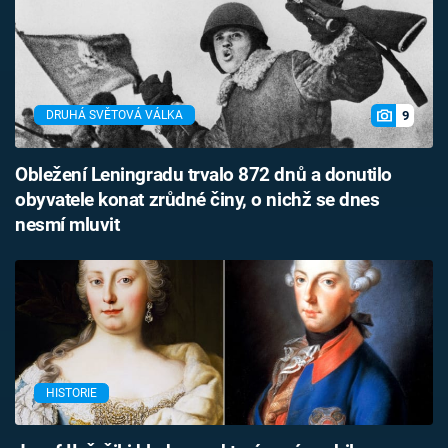
9
DRUHÁ SVĚTOVÁ VÁLKA
Obležení Leningradu trvalo 872 dnů a donutilo
obyvatele konat zrůdné činy, o nichž se dnes
nesmí mluvit
HISTORIE