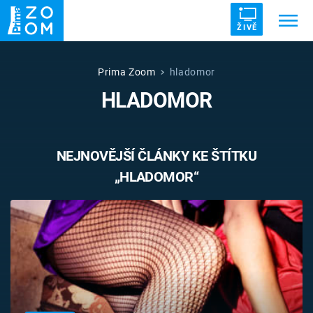
ŽIVĚ
Trendy:
ZRÁDCI
UFO
DRUHÁ SVĚTOVÁ VÁLKA
Prima Zoom
hladomor
HLADOMOR
ZÁHADY
VETŘELCI DÁVNOVĚKU
NEJNOVĚJŠÍ ČLÁNKY KE ŠTÍTKU
„HLADOMOR“
Témata
Témata
Pořady
TV Program