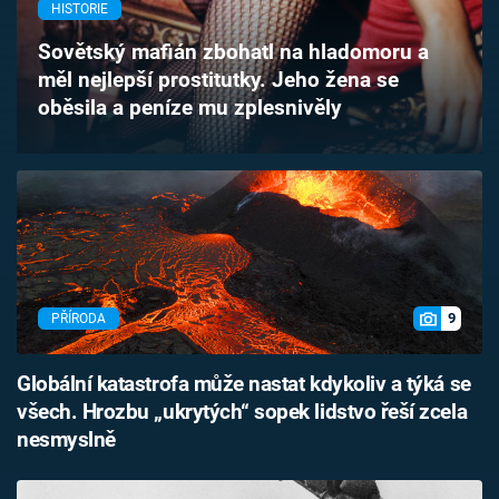
HISTORIE
Časopis
Sovětský mafián zbohatl na hladomoru a
Sledujte prima+
měl nejlepší prostitutky. Jeho žena se
oběsila a peníze mu zplesnivěly
Přihlášení
Sledujte nás
9
PŘÍRODA
Globální katastrofa může nastat kdykoliv a týká se
všech. Hrozbu „ukrytých“ sopek lidstvo řeší zcela
nesmyslně