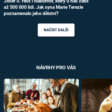
Josef II. řešil i hladomor, který u nás zabil
až 500 000 lidí. Jak syna Marie Terezie
poznamenalo jeho dětství?
NAČÍST DALŠÍ
NÁVRHY PRO VÁS