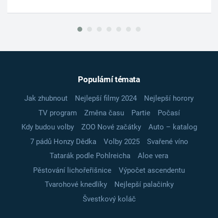
Populární témata
Jak zhubnout
Nejlepší filmy 2024
Nejlepší horory
TV program
Změna času
Partie
Počasí
Kdy budou volby
ZOO Nové začátky
Auto – katalog
7 pádů Honzy Dědka
Volby 2025
Svařené víno
Tatarák podle Pohlreicha
Aloe vera
Pěstování lichořeřišnice
Výpočet ascendentu
Tvarohové knedlíky
Nejlepší palačinky
Švestkový koláč