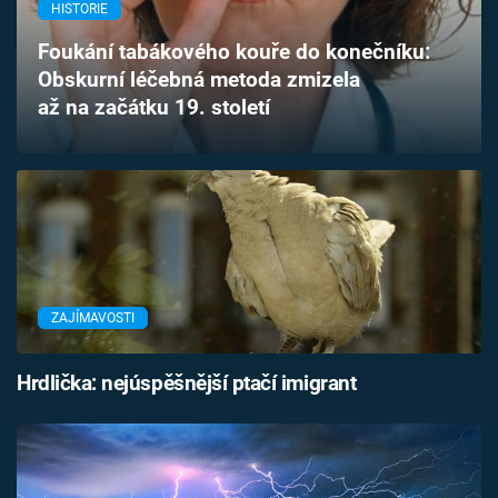
HISTORIE
Časopis
Foukání tabákového kouře do konečníku:
Sledujte prima+
Obskurní léčebná metoda zmizela
až na začátku 19. století
Přihlášení
Sledujte nás
ZAJÍMAVOSTI
Hrdlička: nejúspěšnější ptačí imigrant