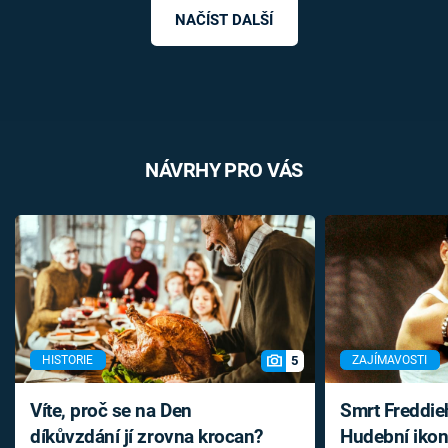
NAČÍST DALŠÍ
NÁVRHY PRO VÁS
5
HISTORIE
ZAJÍMAVOSTI
Víte, proč se na Den
Smrt Freddie
díkůvzdání jí zrovna krocan?
Hudební ikon