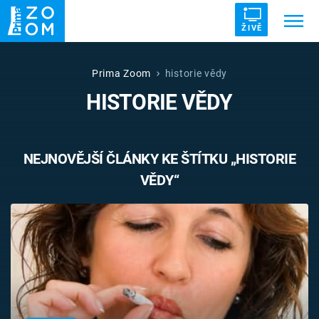
ŽIVĚ
Trendy:
ZRÁDCI
UFO
DRUHÁ SVĚTOVÁ VÁLKA
Prima Zoom
historie vědy
HISTORIE VĚDY
ZÁHADY
VETŘELCI DÁVNOVĚKU
NEJNOVĚJŠÍ ČLÁNKY KE ŠTÍTKU „HISTORIE
VĚDY“
Témata
Témata
Pořady
TV Program