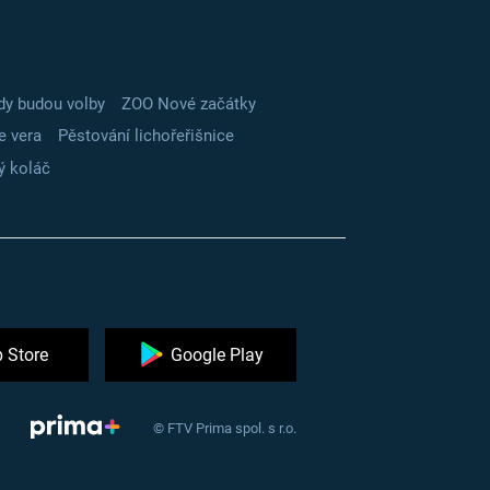
dy budou volby
ZOO Nové začátky
e vera
Pěstování lichořeřišnice
ý koláč
 Store
Google Play
© FTV Prima spol. s r.o.