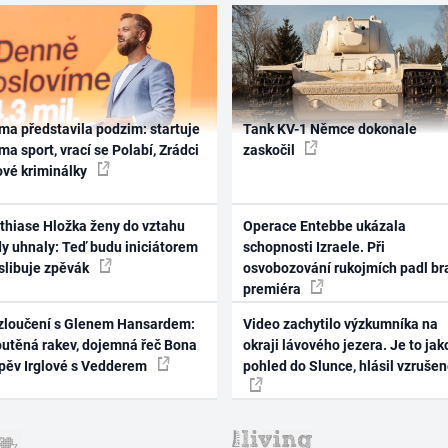
ma představila podzim: startuje
Tank KV-1 Němce dokonale
ma sport, vrací se Polabí, Zrádci
zaskočil
ové kriminálky
thiase Hložka ženy do vztahu
Operace Entebbe ukázala
dy uhnaly: Teď budu iniciátorem
schopnosti Izraele. Při
 slibuje zpěvák
osvobozování rukojmích padl br
premiéra
zloučení s Glenem Hansardem:
Video zachytilo výzkumníka na
outěná rakev, dojemná řeč Bona
okraji lávového jezera. Je to jak
zpěv Irglové s Vedderem
pohled do Slunce, hlásil vzruše