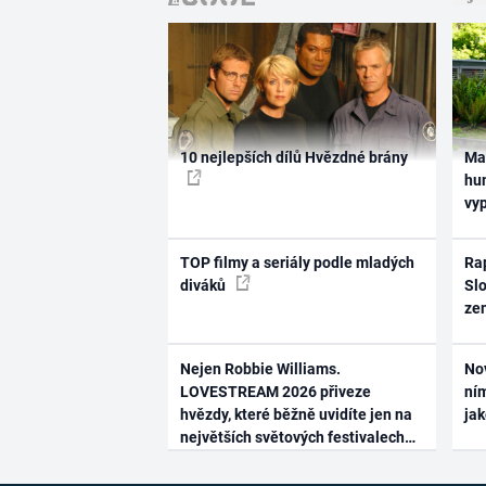
10 nejlepších dílů Hvězdné brány
Ma
hum
vy
TOP filmy a seriály podle mladých
Rap
diváků
Slo
ze
Nejen Robbie Williams.
No
LOVESTREAM 2026 přiveze
ním
hvězdy, které běžně uvidíte jen na
ja
největších světových festivalech