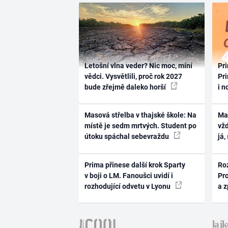
Letošní vlna veder? Nic moc, míní
Pri
vědci. Vysvětlili, proč rok 2027
Pri
bude zřejmě daleko horší
i n
Masová střelba v thajské škole: Na
Ma
místě je sedm mrtvých. Student po
vž
útoku spáchal sebevraždu
já,
Prima přinese další krok Sparty
Ro
v boji o LM. Fanoušci uvidí i
Pr
rozhodující odvetu v Lyonu
a 