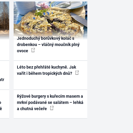
Jednoduchý borůvkový koláč s
drobenkou – vláčný moučník plný
ovoce
Léto bez přehřáté kuchyně. Jak
vařit i během tropických dnů?
atr
Rýžové burgery s kuřecím masem a
o
mrkví podávané se salátem – lehká
ně
a chutná večeře