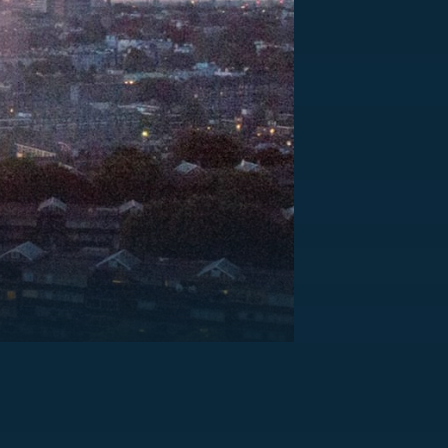
US
RSUS
ZE A