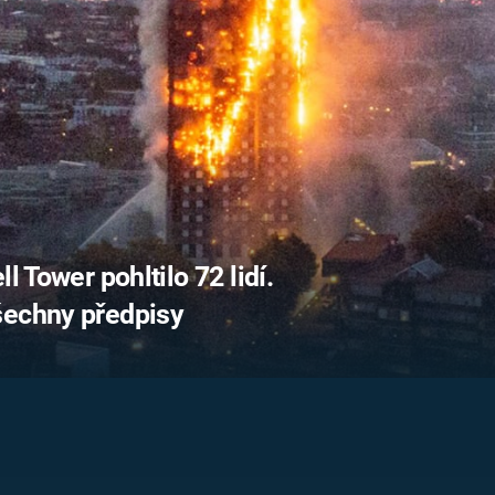
FILMY VERS
REALITA
UFO A
MIMOZEMŠŤANÉ
HORORY VE
REALITA
UTAJENÉ PŘÍBĚHY
ČESKÝCH DĚJIN
OPTICKÉ ILU
KLAMY
ALTERNATIVNÍ
HISTORIE
 Tower pohltilo 72 lidí.
šechny předpisy