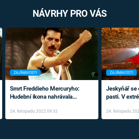
NÁVRHY PRO VÁS
ZAJÍMAVOSTI
ZAJÍMAVOSTI
Smrt Freddieho Mercuryho:
Jeskyňář se c
Hudební ikona nahrávala
pasti. V ext
až do konce života a odmítala
prožil noční
24. listopadu 2022 09:32
24. listopadu 20
léky
klaustrofobi