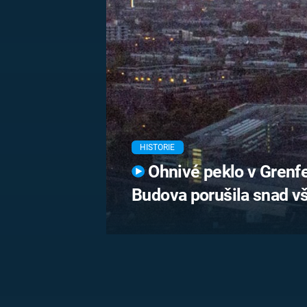
MARIE TEREZIE
ADOLF HITLER
NAPOLEON
BONAPARTE
ATENTÁT NA
REINHARDA
BRITSKÁ
HEYDRICHA
KRÁLOVSKÁ
RODINA
PRVNÍ SVĚTOVÁ
VÁLKA
HISTORIE
Ohnivé peklo v Grenfell
Budova porušila snad v