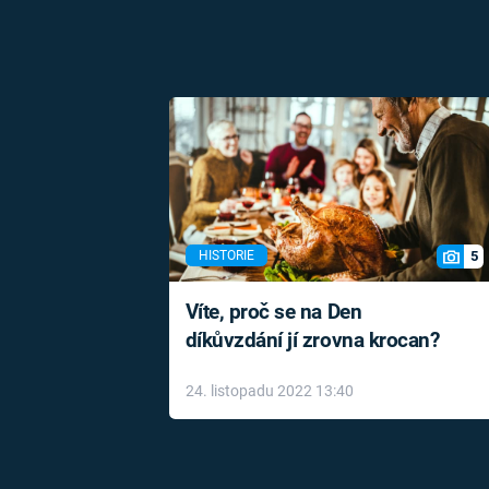
5
HISTORIE
Víte, proč se na Den
díkůvzdání jí zrovna krocan?
24. listopadu 2022 13:40