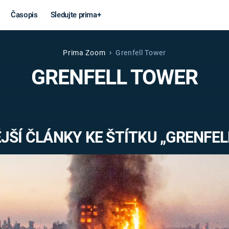
Časopis
Sledujte prima+
Prima Zoom
Grenfell Tower
Věda a
Války
GRENFELL TOWER
technika
STUDENÁ V
KORONAVIRUS
VÁLKA VE
VIETNAMU
VESMÍR
JŠÍ ČLÁNKY KE ŠTÍTKU „GRENFEL
VÁLEČNÉ FI
MARS
SERIÁLY
Záhady a
Zajímav
konspirace