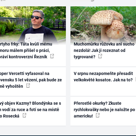
rtyho frky: Táta kvůli mému
Muchomůrku růžovku ani sucho
oru málem přišel o práci,
nezdolá! Jak ji rozeznat od
práví kontroverzní Řezník
tygrované?
per Vercetti vyfasoval na
V srpnu nezapomeňte přesadit
vensku 5 let vězení, pak bude ze
velkokvěté kosatce. Jak na to?
mě vyhoštěn
vý objev Kazmy? Blondýnka se s
Přerostlé okurky? Zkuste
 vodí za ruce a fotí se na místě
rychlokvašky nebo je naložte po
ko Rosecká
americku!