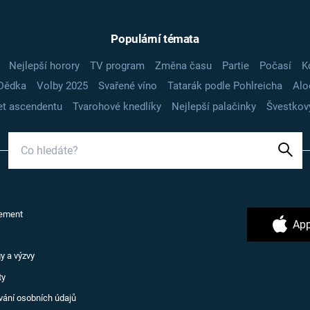
Populární témata
Nejlepší horory
TV program
Změna času
Partie
Počasí
K
Dědka
Volby 2025
Svařené víno
Tatarák podle Pohlreicha
Alo
t ascendentu
Tvarohové knedlíky
Nejlepší palačinky
Švestkov
ement
App
y a výzvy
ty
vání osobních údajů