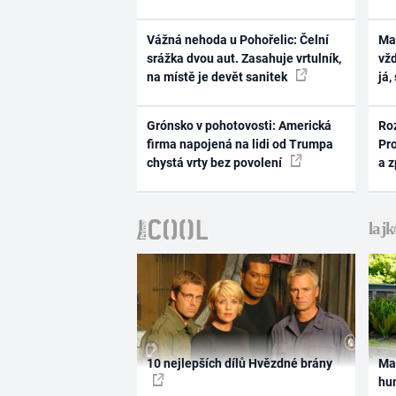
Vážná nehoda u Pohořelic: Čelní
Ma
srážka dvou aut. Zasahuje vrtulník,
vž
na místě je devět sanitek
já,
Grónsko v pohotovosti: Americká
Ro
firma napojená na lidi od Trumpa
Pr
chystá vrty bez povolení
a 
10 nejlepších dílů Hvězdné brány
Ma
hum