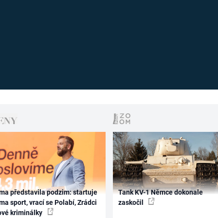
ma představila podzim: startuje
Tank KV-1 Němce dokonale
ma sport, vrací se Polabí, Zrádci
zaskočil
ové kriminálky