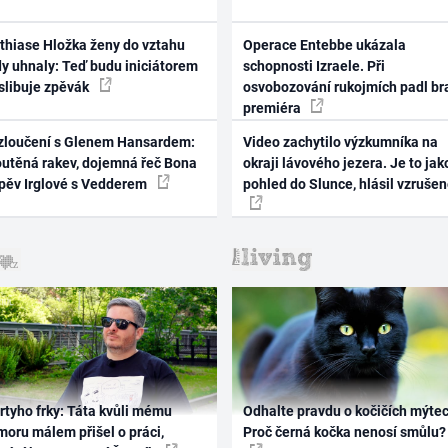
thiase Hložka ženy do vztahu
Operace Entebbe ukázala
dy uhnaly: Teď budu iniciátorem
schopnosti Izraele. Při
 slibuje zpěvák
osvobozování rukojmích padl br
premiéra
zloučení s Glenem Hansardem:
Video zachytilo výzkumníka na
outěná rakev, dojemná řeč Bona
okraji lávového jezera. Je to jak
zpěv Irglové s Vedderem
pohled do Slunce, hlásil vzruše
rtyho frky: Táta kvůli mému
Odhalte pravdu o kočičích mýtec
oru málem přišel o práci,
Proč černá kočka nenosí smůlu?