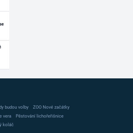
se
é
dy budou volby
ZOO Nové začátky
e vera
Pěstování lichořeřišnice
ý koláč