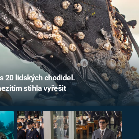
FILMY VERS
REALITA
UFO A
MIMOZEMŠŤANÉ
HORORY VE
REALITA
UTAJENÉ PŘÍBĚHY
ČESKÝCH DĚJIN
OPTICKÉ ILU
KLAMY
ALTERNATIVNÍ
HISTORIE
s 20 lidských chodidel.
zitím stihla vyřešit