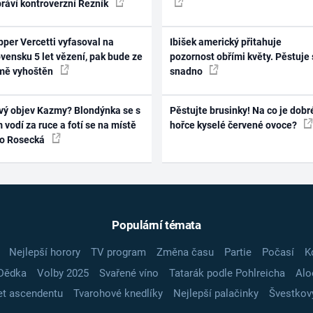
práví kontroverzní Řezník
per Vercetti vyfasoval na
Ibišek americký přitahuje
vensku 5 let vězení, pak bude ze
pozornost obřími květy. Pěstuje 
mě vyhoštěn
snadno
vý objev Kazmy? Blondýnka se s
Pěstujte brusinky! Na co je dobr
 vodí za ruce a fotí se na místě
hořce kyselé červené ovoce?
ko Rosecká
Populární témata
Nejlepší horory
TV program
Změna času
Partie
Počasí
K
Dědka
Volby 2025
Svařené víno
Tatarák podle Pohlreicha
Alo
t ascendentu
Tvarohové knedlíky
Nejlepší palačinky
Švestkov