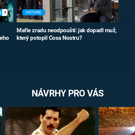
7
HISTORIE
Mafie zradu neodpouští: jak dopadl muž,
jeho
který potopil Cosa Nostru?
NÁVRHY PRO VÁS