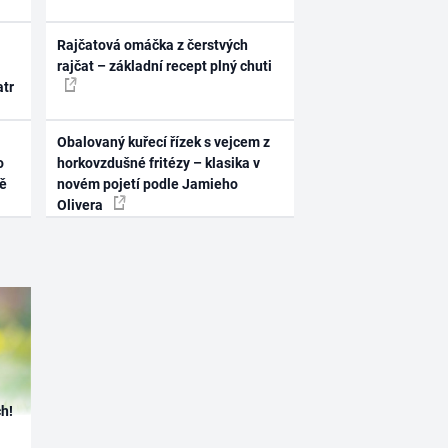
Rajčatová omáčka z čerstvých
rajčat – základní recept plný chuti
atr
Obalovaný kuřecí řízek s vejcem z
o
horkovzdušné fritézy – klasika v
ně
novém pojetí podle Jamieho
Olivera
h!