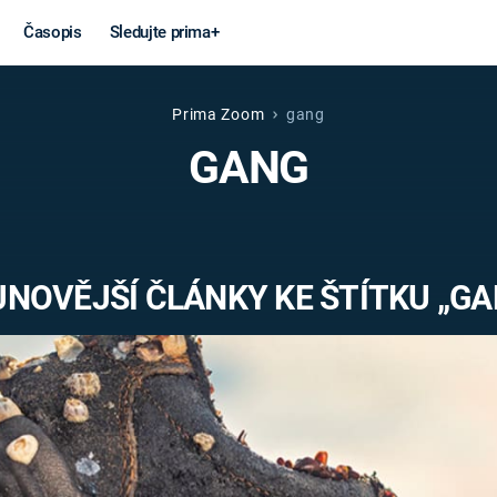
Časopis
Sledujte prima+
Prima Zoom
gang
Věda a
Války
GANG
technika
STUDENÁ V
KORONAVIRUS
VÁLKA VE
VIETNAMU
VESMÍR
JNOVĚJŠÍ ČLÁNKY KE ŠTÍTKU „GA
VÁLEČNÉ FI
MARS
SERIÁLY
Záhady a
Zajímav
konspirace