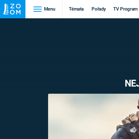
Menu
Témata
Pořady
TV Program
Cestování
Historie
HRADY A ZÁMKY
VIKINGOVÉ
HEDVÁBNÁ STEZKA
EPIDEMIE A
PANDEMIE
PŘÍRODA
NE
STAROVĚKÝ EGYPT
Druhá
Výročí
světová válka