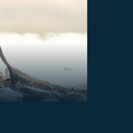
US
RSUS
ZE A