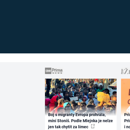
Boj s migranty Evropa prohrála,
Pri
míní Stoniš. Podle Mlejnka je nelze
Pri
jen tak chytit za límec
i n