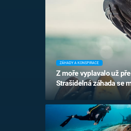
MARIE TEREZIE
ADOLF HITLER
NAPOLEON
BONAPARTE
ATENTÁT NA
REINHARDA
BRITSKÁ
HEYDRICHA
KRÁLOVSKÁ
RODINA
PRVNÍ SVĚTOVÁ
VÁLKA
ZÁHADY A KONSPIRACE
Z moře vyplavalo už pře
Strašidelná záhada se me