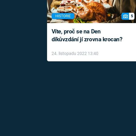
5
HISTORIE
Víte, proč se na Den
díkůvzdání jí zrovna krocan?
24. listopadu 2022 13:40