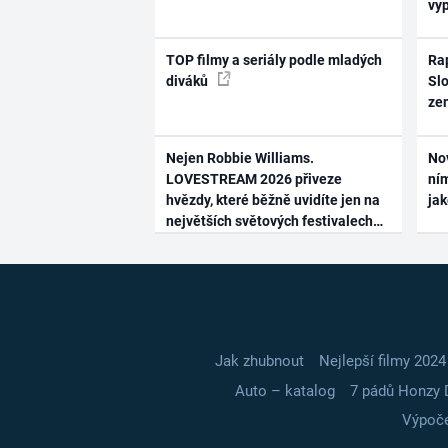
vy
TOP filmy a seriály podle mladých
Rap
diváků
Slo
ze
Nejen Robbie Williams.
No
LOVESTREAM 2026 přiveze
ním
hvězdy, které běžně uvidíte jen na
ja
největších světových festivalech
Jak zhubnout
Nejlepší filmy 2024
Auto – katalog
7 pádů Honzy 
Výpoče