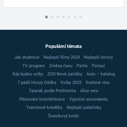
Populární témata
Jak zhubnout
Nejlepší filmy 2024
Nejlepší horory
TV program
Změna času
Partie
Počasí
Kdy budou volby
ZOO Nové začátky
Auto – katalog
7 pádů Honzy Dědka
Volby 2025
Svařené víno
Tatarák podle Pohlreicha
Aloe vera
Pěstování lichořeřišnice
Výpočet ascendentu
Tvarohové knedlíky
Nejlepší palačinky
Švestkový koláč