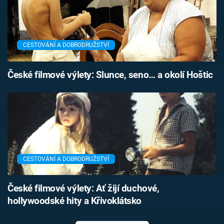
CESTOVÁNÍ A DOBRODRUŽSTVÍ
České filmové výlety: Slunce, seno… a okolí Hoštic
CESTOVÁNÍ A DOBRODRUŽSTVÍ
České filmové výlety: Ať žijí duchové,
hollywoodské hity a Křivoklátsko