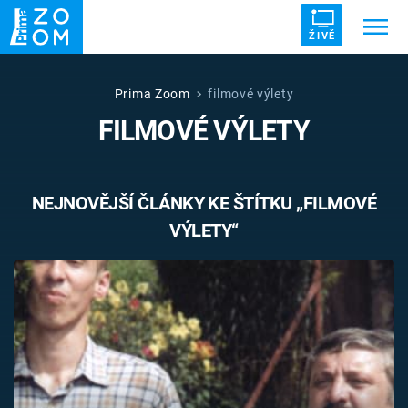
ŽIVĚ
Trendy:
ZRÁDCI
UFO
DRUHÁ SVĚTOVÁ VÁLKA
Prima Zoom
filmové výlety
FILMOVÉ VÝLETY
ZÁHADY
VETŘELCI DÁVNOVĚKU
NEJNOVĚJŠÍ ČLÁNKY KE ŠTÍTKU „FILMOVÉ
VÝLETY“
Témata
Témata
Pořady
TV Program