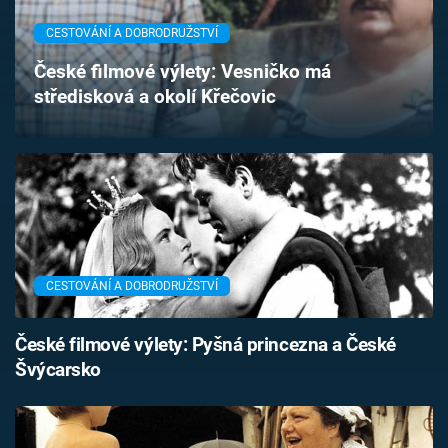
Časopis
CESTOVÁNÍ A DOBRODRUŽSTVÍ
Sledujte prima+
České filmové výlety: Vesničko má
středisková a okolí Křečovic
Přihlášení
Sledujte nás
CESTOVÁNÍ A DOBRODRUŽSTVÍ
České filmové výlety: Pyšná princezna a České
Švýcarsko