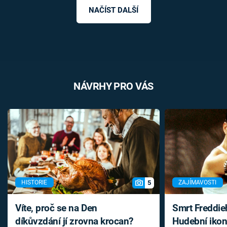
NAČÍST DALŠÍ
NÁVRHY PRO VÁS
5
HISTORIE
ZAJÍMAVOSTI
Víte, proč se na Den
Smrt Freddie
díkůvzdání jí zrovna krocan?
Hudební ikon