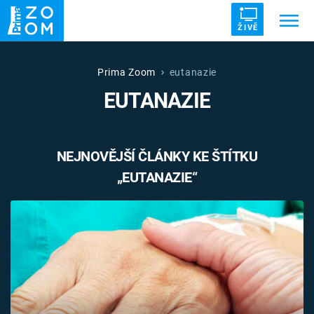
ŽIVĚ
Trendy:
ZRÁDCI
UFO
DRUHÁ SVĚTOVÁ VÁLKA
Prima Zoom
eutanazie
EUTANAZIE
ZÁHADY
VETŘELCI DÁVNOVĚKU
NEJNOVĚJŠÍ ČLÁNKY KE ŠTÍTKU
„EUTANAZIE“
Témata
Témata
Pořady
TV Program