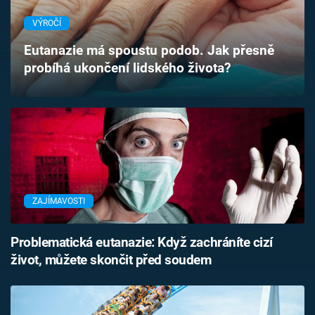
Časopis
VÝROČÍ
Sledujte prima+
Eutanazie má spoustu podob. Jak přesně
probíhá ukončení lidského života?
Přihlášení
Sledujte nás
ZAJÍMAVOSTI
Problematická eutanazie: Když zachráníte cizí
život, můžete skončit před soudem