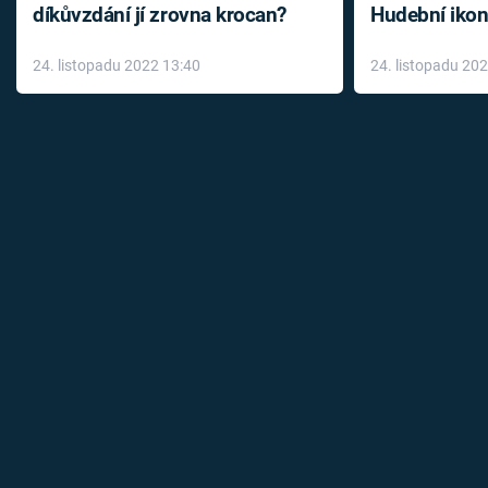
díkůvzdání jí zrovna krocan?
Hudební ikon
až do konce 
24. listopadu 2022 13:40
24. listopadu 20
léky