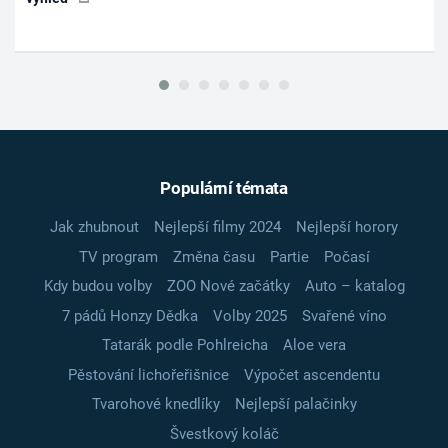
Populární témata
Jak zhubnout
Nejlepší filmy 2024
Nejlepší horory
TV program
Změna času
Partie
Počasí
Kdy budou volby
ZOO Nové začátky
Auto – katalog
7 pádů Honzy Dědka
Volby 2025
Svařené víno
Tatarák podle Pohlreicha
Aloe vera
Pěstování lichořeřišnice
Výpočet ascendentu
Tvarohové knedlíky
Nejlepší palačinky
Švestkový koláč