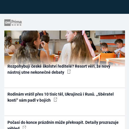
Rozpohybují české školství ředitelé? Resort věří, že nový
nástroj utne nekonečné debaty
Rodinám vrátil přes 10 tisíc těl, Ukrajinců i Rusů. „Sběratel
kostí“ sám padl v bojích
Počasí do konce prázdnin může překvapit. Detaily prozrazuje
výhled