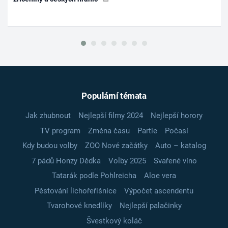
Populární témata
Jak zhubnout
Nejlepší filmy 2024
Nejlepší horory
TV program
Změna času
Partie
Počasí
Kdy budou volby
ZOO Nové začátky
Auto – katalog
7 pádů Honzy Dědka
Volby 2025
Svařené víno
Tatarák podle Pohlreicha
Aloe vera
Pěstování lichořeřišnice
Výpočet ascendentu
Tvarohové knedlíky
Nejlepší palačinky
Švestkový koláč