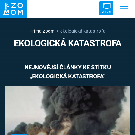
ŽIVĚ
Trendy:
ZRÁDCI
UFO
DRUHÁ SVĚTOVÁ VÁLKA
Prima Zoom
ekologická katastrofa
EKOLOGICKÁ KATASTROFA
ZÁHADY
VETŘELCI DÁVNOVĚKU
NEJNOVĚJŠÍ ČLÁNKY KE ŠTÍTKU
„EKOLOGICKÁ KATASTROFA“
Témata
Témata
Pořady
TV Program