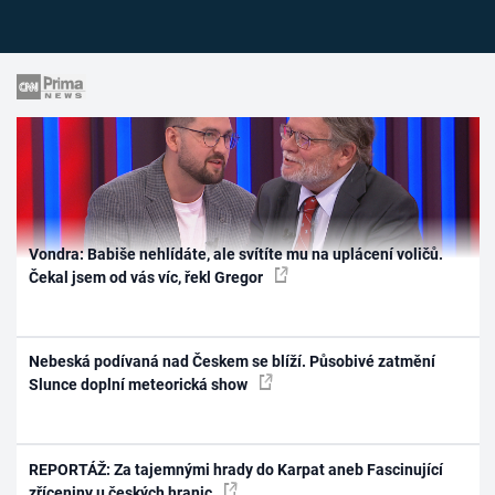
Vondra: Babiše nehlídáte, ale svítíte mu na uplácení voličů.
Čekal jsem od vás víc, řekl Gregor
Nebeská podívaná nad Českem se blíží. Působivé zatmění
Slunce doplní meteorická show
REPORTÁŽ: Za tajemnými hrady do Karpat aneb Fascinující
zříceniny u českých hranic