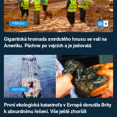
6
PŘÍRODA
Gigantická hromada smrdutého hnusu se valí na
Ameriku. Páchne po vejcích a je jedovatá
HISTORIE
První ekologická katastrofa v Evropě donutila Brity
k absurdnímu řešení. Vše ještě zhoršili