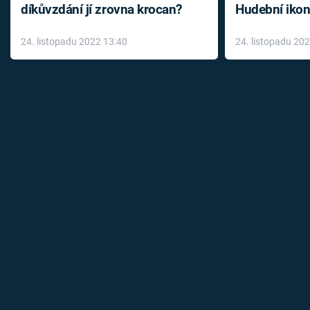
díkůvzdání jí zrovna krocan?
Hudební ikon
až do konce 
24. listopadu 2022 13:40
24. listopadu 20
léky