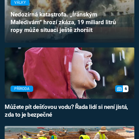
VÁLKY
Časopis
Nedozírná katastrofa. „Íránským
Sledujte prima+
Maledivám“ hrozí zkáza, 19 miliard litrů
ropy může situaci ještě zhoršit
Přihlášení
Sledujte nás
6
PŘÍRODA
Můžete pít dešťovou vodu? Řada lidí si není jistá,
zda to je bezpečné