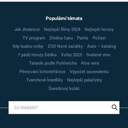
Populární témata
Jak zhubnout
Nejlepší filmy 2024
Nejlepší horory
TV program
Změna času
Partie
Počasí
Kdy budou volby
ZOO Nové začátky
Auto – katalog
7 pádů Honzy Dědka
Volby 2025
Svařené víno
Tatarák podle Pohlreicha
Aloe vera
Pěstování lichořeřišnice
Výpočet ascendentu
Tvarohové knedlíky
Nejlepší palačinky
Švestkový koláč