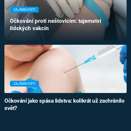
Časopis
ZAJÍMAVOSTI
Sledujte prima+
Očkování proti neštovicím: tajemství
lidských vakcín
Přihlášení
Sledujte nás
ZAJÍMAVOSTI
Očkování jako spása lidstva: kolikrát už zachránilo
svět?