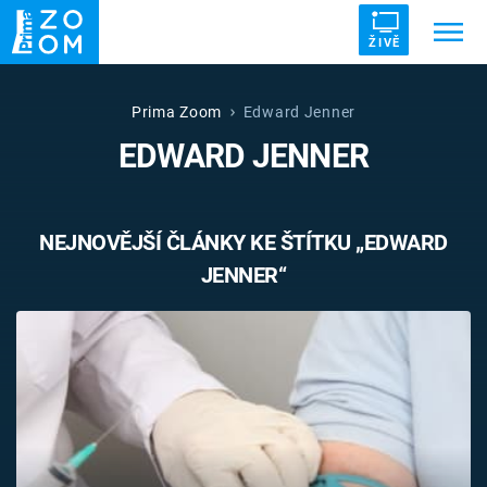
ŽIVĚ
Trendy:
ZRÁDCI
UFO
DRUHÁ SVĚTOVÁ VÁLKA
Prima Zoom
Edward Jenner
EDWARD JENNER
ZÁHADY
VETŘELCI DÁVNOVĚKU
NEJNOVĚJŠÍ ČLÁNKY KE ŠTÍTKU „EDWARD
JENNER“
Témata
Témata
Pořady
TV Program