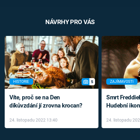
NÁVRHY PRO VÁS
5
HISTORIE
ZAJÍMAVOSTI
Víte, proč se na Den
Smrt Freddie
díkůvzdání jí zrovna krocan?
Hudební ikon
až do konce 
24. listopadu 2022 13:40
24. listopadu 20
léky