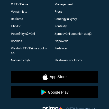
O FTV Prima
Management
Volná místa
Press
Reklama
Castingy a výzvy
HbbTV
Kontakty
Podmínky užívání
Zpracování osobních údajů
Cookies
Nápověda
Vlastník FTV Prima spol. s
Redakce
r.o.
Nahlásit chybu
Nastavení soukromí
App Store
Google Play
© FTV Prima spol. s r.o.