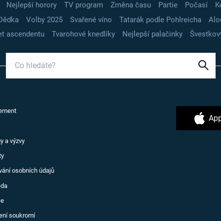
Nejlepší horory
TV program
Změna času
Partie
Počasí
K
Dědka
Volby 2025
Svařené víno
Tatarák podle Pohlreicha
Alo
t ascendentu
Tvarohové knedlíky
Nejlepší palačinky
Švestkov
ement
App
y a výzvy
ty
vání osobních údajů
ěda
ce
ení soukromí