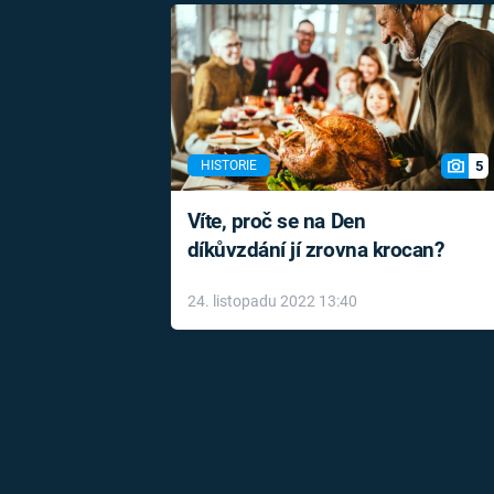
5
HISTORIE
Víte, proč se na Den
díkůvzdání jí zrovna krocan?
24. listopadu 2022 13:40