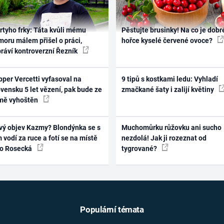
rtyho frky: Táta kvůli mému
Pěstujte brusinky! Na co je dobr
oru málem přišel o práci,
hořce kyselé červené ovoce?
práví kontroverzní Řezník
per Vercetti vyfasoval na
9 tipů s kostkami ledu: Vyhladí
vensku 5 let vězení, pak bude ze
zmačkané šaty i zalijí květiny
mě vyhoštěn
vý objev Kazmy? Blondýnka se s
Muchomůrku růžovku ani sucho
 vodí za ruce a fotí se na místě
nezdolá! Jak ji rozeznat od
ko Rosecká
tygrované?
Populární témata