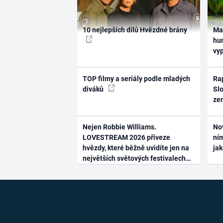
10 nejlepších dílů Hvězdné brány
Ma
hum
vy
TOP filmy a seriály podle mladých
Rap
diváků
Slo
ze
Nejen Robbie Williams.
No
LOVESTREAM 2026 přiveze
ním
hvězdy, které běžně uvidíte jen na
ja
největších světových festivalech