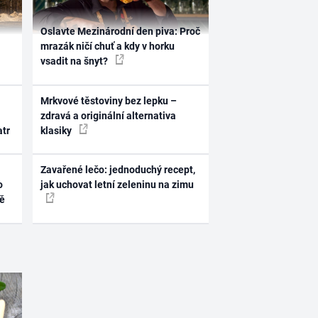
Oslavte Mezinárodní den piva: Proč
mrazák ničí chuť a kdy v horku
vsadit na šnyt?
Mrkvové těstoviny bez lepku –
zdravá a originální alternativa
atr
klasiky
Zavařené lečo: jednoduchý recept,
o
jak uchovat letní zeleninu na zimu
ně