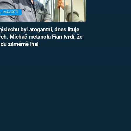
AJÍMAVOSTI
ýslechu byl arogantní, dnes lituje
ch. Míchač metanolu Fian tvrdí, že
du záměrně lhal