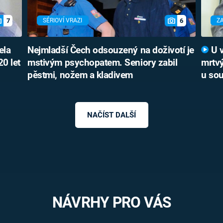
7
6
SÉRIOVÍ VRAZI
Z
ela
Nejmladší Čech odsouzený na doživotí je
U v
20 let
mstivým psychopatem. Seniory zabil
mrtvý
pěstmi, nožem a kladivem
u sou
NAČÍST DALŠÍ
NÁVRHY PRO VÁS