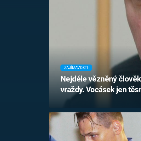
MARIE TEREZIE
ADOLF HITLER
NAPOLEON
BONAPARTE
ATENTÁT NA
REINHARDA
BRITSKÁ
HEYDRICHA
KRÁLOVSKÁ
RODINA
PRVNÍ SVĚTOVÁ
VÁLKA
ZAJÍMAVOSTI
Nejdéle vězněný člověk
vraždy. Vocásek jen těs