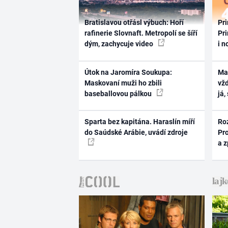
Bratislavou otřásl výbuch: Hoří
Pri
rafinerie Slovnaft. Metropolí se šíří
Pri
dým, zachycuje video
i n
Útok na Jaromíra Soukupa:
Ma
Maskovaní muži ho zbili
vž
baseballovou pálkou
já,
Sparta bez kapitána. Haraslín míří
Ro
do Saúdské Arábie, uvádí zdroje
Pr
a 