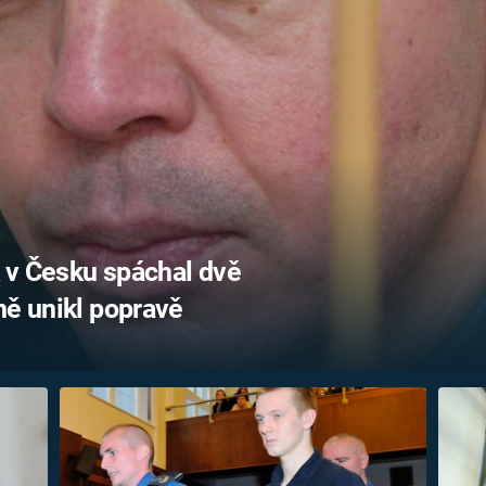
FILMY VERS
REALITA
UFO A
MIMOZEMŠŤANÉ
HORORY VE
REALITA
UTAJENÉ PŘÍBĚHY
ČESKÝCH DĚJIN
OPTICKÉ ILU
KLAMY
ALTERNATIVNÍ
HISTORIE
 v Česku spáchal dvě
ně unikl popravě