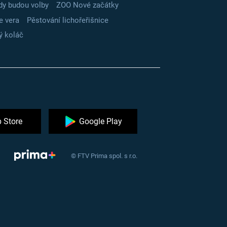
dy budou volby
ZOO Nové začátky
e vera
Pěstování lichořeřišnice
ý koláč
 Store
Google Play
© FTV Prima spol. s r.o.