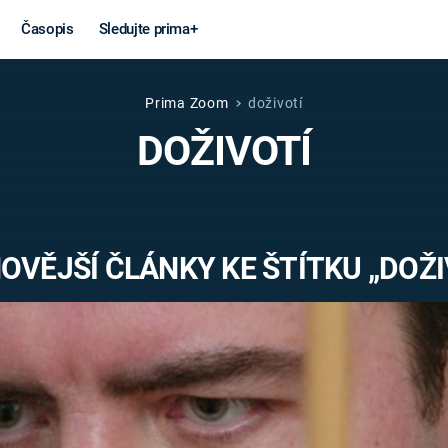
Časopis
Sledujte prima+
Prima Zoom
doživotí
Věda a
Války
DOŽIVOTÍ
technika
STUDENÁ V
KORONAVIRUS
VÁLKA VE
VIETNAMU
VESMÍR
OVĚJŠÍ ČLÁNKY KE ŠTÍTKU „DOŽI
VÁLEČNÉ FI
MARS
SERIÁLY
Záhady a
Zajímav
konspirace