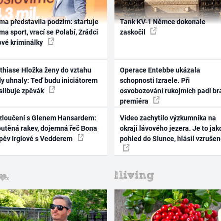
ma představila podzim: startuje
Tank KV-1 Němce dokonale
ma sport, vrací se Polabí, Zrádci
zaskočil
ové kriminálky
thiase Hložka ženy do vztahu
Operace Entebbe ukázala
dy uhnaly: Teď budu iniciátorem
schopnosti Izraele. Při
 slibuje zpěvák
osvobozování rukojmích padl br
premiéra
zloučení s Glenem Hansardem:
Video zachytilo výzkumníka na
outěná rakev, dojemná řeč Bona
okraji lávového jezera. Je to jak
zpěv Irglové s Vedderem
pohled do Slunce, hlásil vzruše