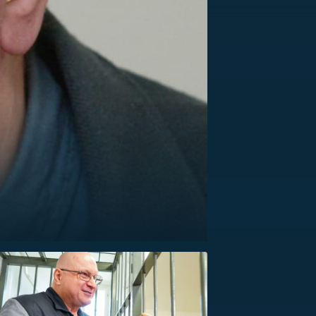
US
RSUS
ZE A