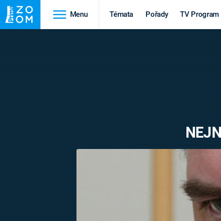
Menu
Témata
Pořady
TV Program
Cestování
Historie
HRADY A ZÁMKY
VIKINGOVÉ
HEDVÁBNÁ STEZKA
EPIDEMIE A
PANDEMIE
PŘÍRODA
NEJN
STAROVĚKÝ EGYPT
Druhá
Výročí
světová válka