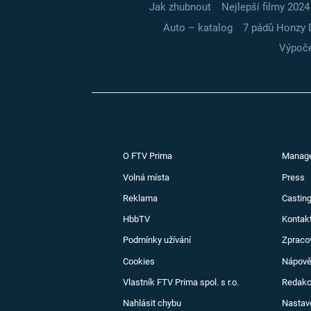
Jak zhubnout
Nejlepší filmy 2024
Auto – katalog
7 pádů Honzy 
Výpoče
O FTV Prima
Manag
Volná místa
Press
Reklama
Casting
HbbTV
Kontak
Podmínky užívání
Zpraco
Cookies
Nápov
Vlastník FTV Prima spol. s r.o.
Redak
Nahlásit chybu
Nastav