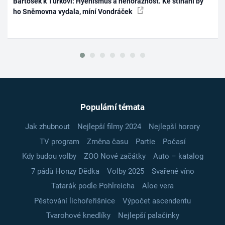
Bartošek k Turkovi: Hyenismus a nehoráznost. Ke stíhání by
ho Sněmovna vydala, míní Vondráček
Populární témata
Jak zhubnout
Nejlepší filmy 2024
Nejlepší horory
TV program
Změna času
Partie
Počasí
Kdy budou volby
ZOO Nové začátky
Auto – katalog
7 pádů Honzy Dědka
Volby 2025
Svařené víno
Tatarák podle Pohlreicha
Aloe vera
Pěstování lichořeřišnice
Výpočet ascendentu
Tvarohové knedlíky
Nejlepší palačinky