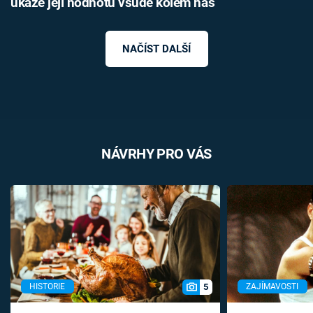
ukáže její hodnotu všude kolem nás
NAČÍST DALŠÍ
NÁVRHY PRO VÁS
5
HISTORIE
ZAJÍMAVOSTI