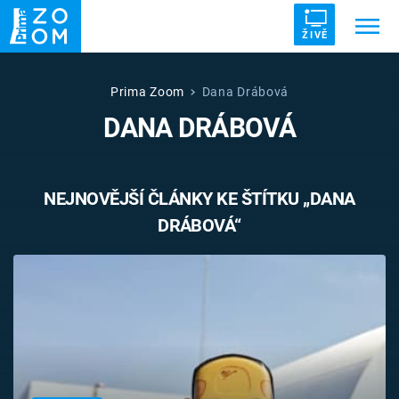
ŽIVĚ
Trendy:
ZRÁDCI
UFO
DRUHÁ SVĚTOVÁ VÁLKA
Prima Zoom
Dana Drábová
DANA DRÁBOVÁ
ZÁHADY
VETŘELCI DÁVNOVĚKU
NEJNOVĚJŠÍ ČLÁNKY KE ŠTÍTKU „DANA
DRÁBOVÁ“
Témata
Témata
Pořady
TV Program