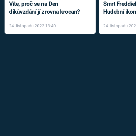
Víte, proč se na Den
Smrt Freddie
díkůvzdání jí zrovna krocan?
Hudební ikon
až do konce 
24. listopadu 2022 13:40
24. listopadu 20
léky