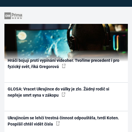
Hráči bojují proti vypínání videoher. Tvoříme precedent i pro
fyzický svět, říká Gregorová
GLOSA: Vracet Ukrajince do války je zlo. Žádný rodič si
nepřeje smrt syna v zákopu
Ukrajincům se lehčí trestná činnost odpouštěla, tvrdí Koten.
Pospíšil chtěl vidět čísla