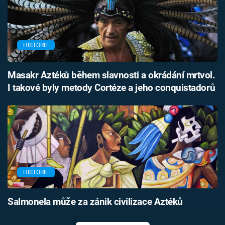
HISTORIE
Masakr Aztéků během slavnosti a okrádání mrtvol.
I takové byly metody Cortéze a jeho conquistadorů
HISTORIE
Salmonela může za zánik civilizace Aztéků