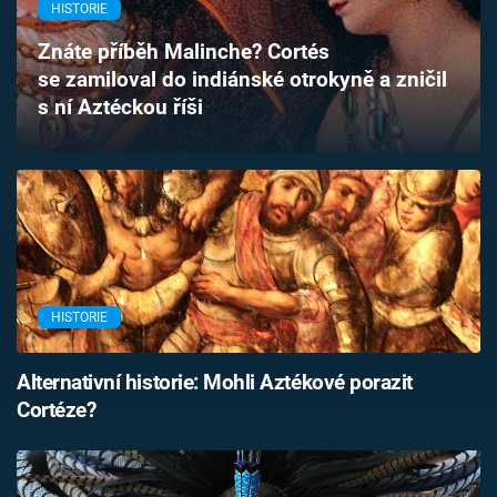
HISTORIE
Časopis
Znáte příběh Malinche? Cortés
Sledujte prima+
se zamiloval do indiánské otrokyně a zničil
s ní Aztéckou říši
Přihlášení
Sledujte nás
HISTORIE
Alternativní historie: Mohli Aztékové porazit
Cortéze?