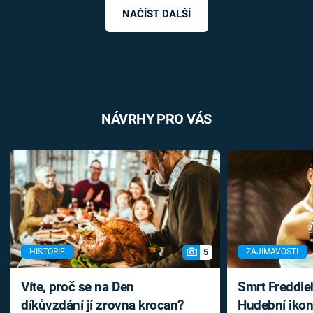
NAČÍST DALŠÍ
NÁVRHY PRO VÁS
5
HISTORIE
ZAJÍMAVOSTI
Víte, proč se na Den
Smrt Freddie
díkůvzdání jí zrovna krocan?
Hudební ikon