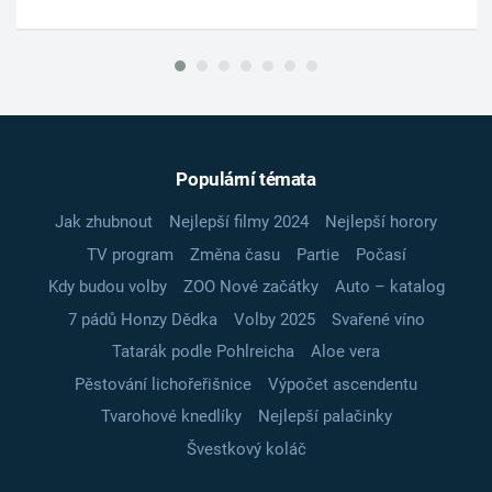
Populární témata
Jak zhubnout
Nejlepší filmy 2024
Nejlepší horory
TV program
Změna času
Partie
Počasí
Kdy budou volby
ZOO Nové začátky
Auto – katalog
7 pádů Honzy Dědka
Volby 2025
Svařené víno
Tatarák podle Pohlreicha
Aloe vera
Pěstování lichořeřišnice
Výpočet ascendentu
Tvarohové knedlíky
Nejlepší palačinky
Švestkový koláč