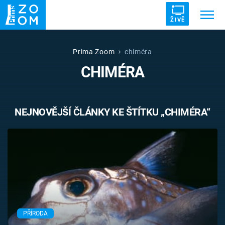
ŽIVĚ
Trendy:
ZRÁDCI
UFO
DRUHÁ SVĚTOVÁ VÁLKA
Prima Zoom
chiméra
CHIMÉRA
ZÁHADY
VETŘELCI DÁVNOVĚKU
NEJNOVĚJŠÍ ČLÁNKY KE ŠTÍTKU „CHIMÉRA“
Témata
Témata
Pořady
TV Program
PŘÍRODA