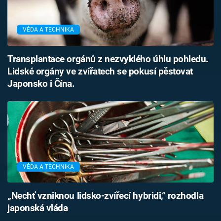
VĚDA A TECHNIKA
Transplantace orgánů z nezvyklého úhlu pohledu.
Lidské orgány ve zvířatech se pokusí pěstovat
Japonsko i Čína.
VĚDA A TECHNIKA
„Nechť vzniknou lidsko-zvířecí hybridi,“ rozhodla
japonská vláda