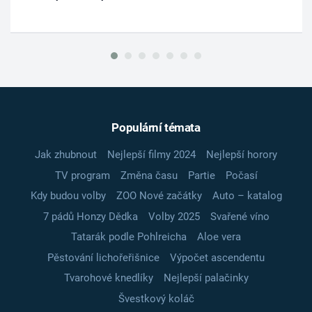
Populární témata
Jak zhubnout
Nejlepší filmy 2024
Nejlepší horory
TV program
Změna času
Partie
Počasí
Kdy budou volby
ZOO Nové začátky
Auto – katalog
7 pádů Honzy Dědka
Volby 2025
Svařené víno
Tatarák podle Pohlreicha
Aloe vera
Pěstování lichořeřišnice
Výpočet ascendentu
Tvarohové knedlíky
Nejlepší palačinky
Švestkový koláč