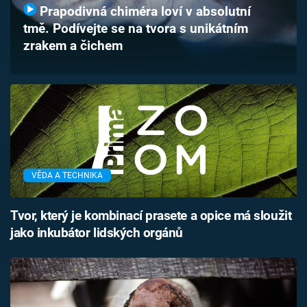
Prapodivná chiméra loví v absolutní
Časopis
tmě. Podívejte se na tvora s unikátním
zrakem a čichem
Sledujte prima+
Přihlášení
Sledujte nás
VĚDA A TECHNIKA
Tvor, který je kombinací prasete a opice má sloužit
jako inkubátor lidských orgánů