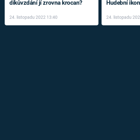
díkůvzdání jí zrovna krocan?
Hudební ikon
až do konce 
24. listopadu 2022 13:40
24. listopadu 20
léky