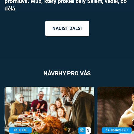
promluvil. Muž, který proklel celý Salem, věděl, co
dělá
NAČÍST DALŠÍ
NÁVRHY PRO VÁS
5
HISTORIE
ZAJÍMAVOSTI