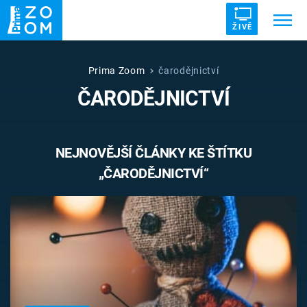
ŽIVĚ
Trendy:
ZRÁDCI
UFO
DRUHÁ SVĚTOVÁ VÁLKA
Prima Zoom
čarodějnictví
ČARODĚJNICTVÍ
ZÁHADY
VETŘELCI DÁVNOVĚKU
NEJNOVĚJŠÍ ČLÁNKY KE ŠTÍTKU
„ČARODĚJNICTVÍ“
Témata
Témata
Pořady
TV Program