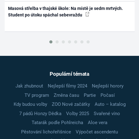
Masová střelba v thajské škole: Na místě je sedm mrtvých.
Student po útoku spáchal sebevraždu
Populární témata
Jak zhubnout
Nejlepší filmy 2024
Nejlepší horory
TV program
Změna času
Partie
Počasí
Kdy budou volby
ZOO Nové začátky
Auto – katalog
7 pádů Honzy Dědka
Volby 2025
Svařené víno
Tatarák podle Pohlreicha
Aloe vera
Pěstování lichořeřišnice
Výpočet ascendentu