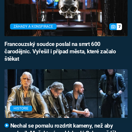
7
ZÁHADY A KONSPIRACE
Francouzský soudce poslal na smrt 600
čarodějnic. Vyřešil i případ města, které začalo
štěkat
HISTORIE
Nechal se pomalu rozdrtit kameny, než aby