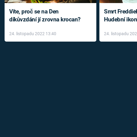
Víte, proč se na Den
Smrt Freddie
díkůvzdání jí zrovna krocan?
Hudební ikon
až do konce 
24. listopadu 2022 13:40
24. listopadu 20
léky