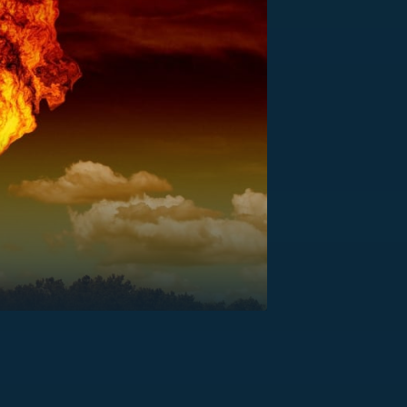
US
RSUS
ZE A