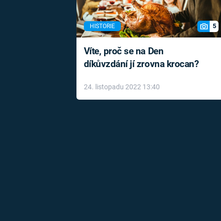
5
HISTORIE
Víte, proč se na Den
díkůvzdání jí zrovna krocan?
24. listopadu 2022 13:40