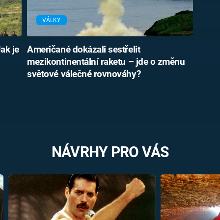
VÁLKY
ak je
Američané dokázali sestřelit
mezikontinentální raketu – jde o změnu
světové válečné rovnováhy?
NÁVRHY PRO VÁS