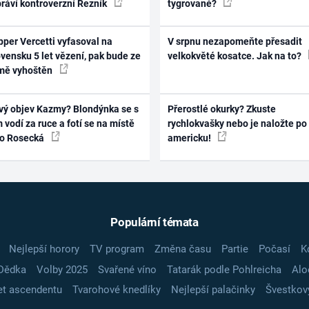
práví kontroverzní Řezník
tygrované?
per Vercetti vyfasoval na
V srpnu nezapomeňte přesadit
vensku 5 let vězení, pak bude ze
velkokvěté kosatce. Jak na to?
mě vyhoštěn
vý objev Kazmy? Blondýnka se s
Přerostlé okurky? Zkuste
 vodí za ruce a fotí se na místě
rychlokvašky nebo je naložte po
ko Rosecká
americku!
Populární témata
Nejlepší horory
TV program
Změna času
Partie
Počasí
K
Dědka
Volby 2025
Svařené víno
Tatarák podle Pohlreicha
Alo
t ascendentu
Tvarohové knedlíky
Nejlepší palačinky
Švestkov