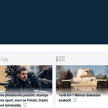
ma představila podzim: startuje
Tank KV-1 Němce dokonale
ma sport, vrací se Polabí, Zrádci
zaskočil
ové kriminálky