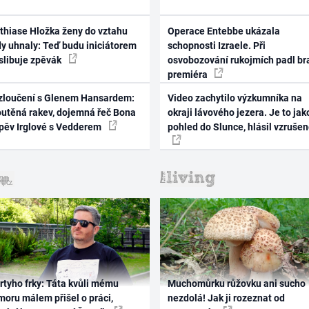
thiase Hložka ženy do vztahu
Operace Entebbe ukázala
dy uhnaly: Teď budu iniciátorem
schopnosti Izraele. Při
 slibuje zpěvák
osvobozování rukojmích padl br
premiéra
zloučení s Glenem Hansardem:
Video zachytilo výzkumníka na
outěná rakev, dojemná řeč Bona
okraji lávového jezera. Je to jak
zpěv Irglové s Vedderem
pohled do Slunce, hlásil vzruše
rtyho frky: Táta kvůli mému
Muchomůrku růžovku ani sucho
oru málem přišel o práci,
nezdolá! Jak ji rozeznat od