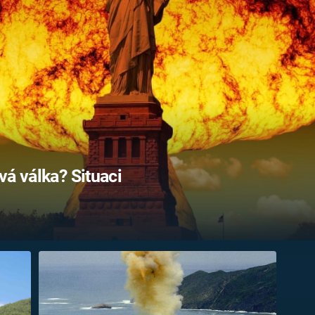
FILMY VERS
REALITA
UFO A
MIMOZEMŠŤANÉ
HORORY VE
REALITA
UTAJENÉ PŘÍBĚHY
ČESKÝCH DĚJIN
OPTICKÉ ILU
KLAMY
ALTERNATIVNÍ
HISTORIE
vá válka? Situaci