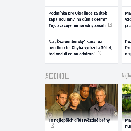
Podmínka pro Ukrajince za útok
Ma
zápalnou lahví na dům s dětmi?
vž
Tejc zvažuje mimořádný zásah
já,
Na „Švarcenberský“ kanál už
Ro
neodbočíte. Chyba vydržela 30 let,
Pr
teď ceduli celou odstraní
a 
10 nejlepších dílů Hvězdné brány
Ma
hum