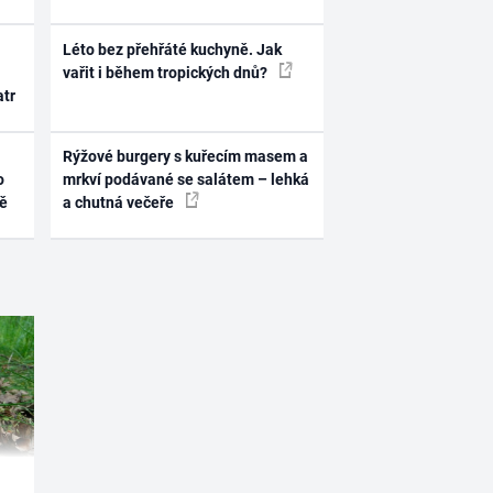
Léto bez přehřáté kuchyně. Jak
vařit i během tropických dnů?
atr
Rýžové burgery s kuřecím masem a
o
mrkví podávané se salátem – lehká
ně
a chutná večeře