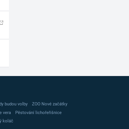
dy budou volby
ZOO Nové začátky
e vera
Pěstování lichořeřišnice
ý koláč