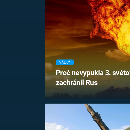
MARIE TEREZIE
ADOLF HITLER
NAPOLEON
BONAPARTE
ATENTÁT NA
REINHARDA
BRITSKÁ
HEYDRICHA
KRÁLOVSKÁ
RODINA
PRVNÍ SVĚTOVÁ
VÁLKA
VÁLKY
Proč nevypukla 3. světo
zachránil Rus