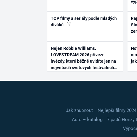
vy
TOP filmy a seriály podle mladých
Rap
diváků
Slo
ze
Nejen Robbie Williams.
No
LOVESTREAM 2026 přiveze
ním
hvězdy, které běžně uvidíte jen na
ja
největších světových festivalech
Jak zhubnout
Nejlepší filmy 2024
Auto – katalog
7 pádů Honzy 
Výpoče