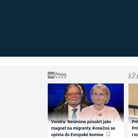
Vondra: Nesmíme působit jako
Pri
magnet na migranty. Konečná se
Pri
opřela do Evropské komise
i n