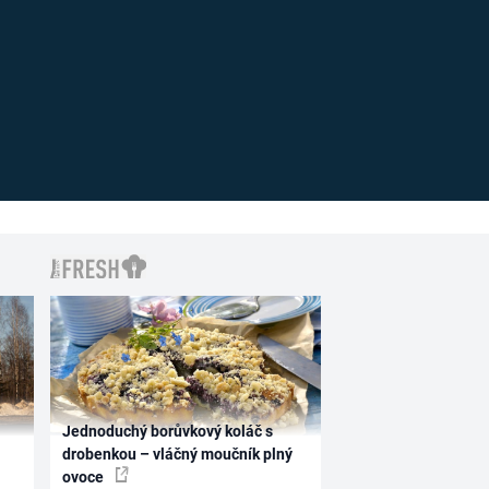
Jednoduchý borůvkový koláč s
drobenkou – vláčný moučník plný
ovoce