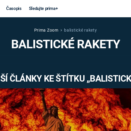
Časopis
Sledujte prima+
Prima Zoom
balistické rakety
Věda a
Války
BALISTICKÉ RAKETY
technika
STUDENÁ V
KORONAVIRUS
VÁLKA VE
VIETNAMU
VESMÍR
Í ČLÁNKY KE ŠTÍTKU „BALISTIC
VÁLEČNÉ FI
MARS
SERIÁLY
Záhady a
Zajímav
konspirace