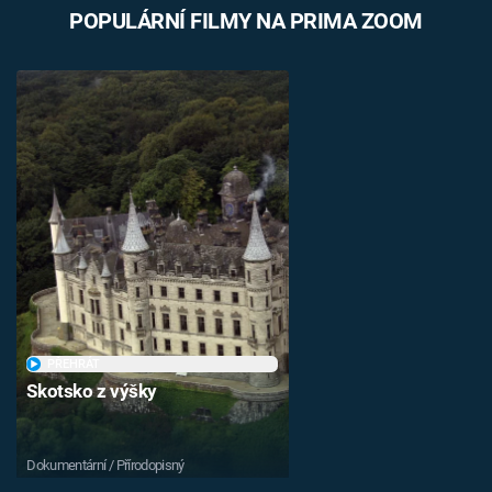
POPULÁRNÍ FILMY NA PRIMA ZOOM
PŘEHRÁT
Skotsko z výšky
Dokumentární / Přírodopisný