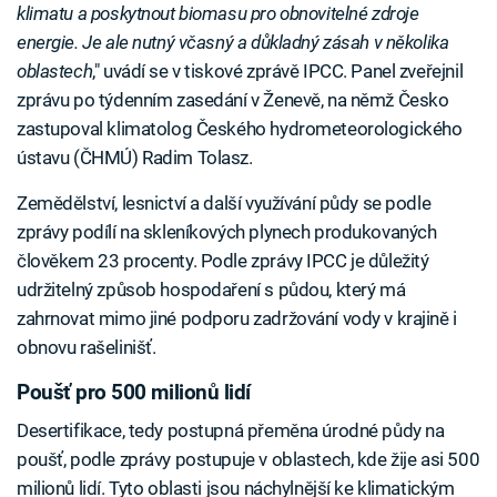
klimatu a poskytnout biomasu pro obnovitelné zdroje
energie. Je ale nutný včasný a důkladný zásah v několika
oblastech
," uvádí se v tiskové zprávě IPCC. Panel zveřejnil
zprávu po týdenním zasedání v Ženevě, na němž Česko
zastupoval klimatolog Českého hydrometeorologického
ústavu (ČHMÚ) Radim Tolasz.
Zemědělství, lesnictví a další využívání půdy se podle
zprávy podílí na skleníkových plynech produkovaných
člověkem 23 procenty. Podle zprávy IPCC je důležitý
udržitelný způsob hospodaření s půdou, který má
zahrnovat mimo jiné podporu zadržování vody v krajině i
obnovu rašelinišť.
Poušť pro 500 milionů lidí
Desertifikace, tedy postupná přeměna úrodné půdy na
poušť, podle zprávy postupuje v oblastech, kde žije asi 500
milionů lidí. Tyto oblasti jsou náchylnější ke klimatickým