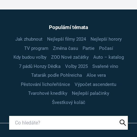
Populární témata
Jak zhubnout
Nejlepší filmy 2024
Nejlepší horory
TV program
Změna času
Partie
Počasí
Kdy budou volby
ZOO Nové začátky
Auto – katalog
7 pádů Honzy Dědka
Volby 2025
Svařené víno
Tatarák podle Pohlreicha
Aloe vera
Pěstování lichořeřišnice
Výpočet ascendentu
Tvarohové knedlíky
Nejlepší palačinky
Švestkový koláč