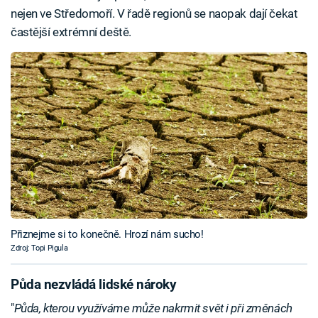
nejen ve Středomoří. V řadě regionů se naopak dají čekat
častější extrémní deště.
Přiznejme si to konečně. Hrozí nám sucho!
Zdroj: Topi Pigula
Půda nezvládá lidské nároky
"
Půda, kterou využíváme může nakrmit svět i při změnách