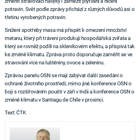
změnit stravovací návyky i zamezit plýtvání a ničení
potravin. Svět podle zprávy přichází z různých důvodů asi o
třetinu vyrobených potravin.
Snížení spotřeby masa má přispět k omezení množství
metanu, který při trávení produkují hospodářská zvířata a
který se rovněž podílí na skleníkovém efektu, a přispívá tak
ke změně klimatu. Zpráva proto doporučuje zaměřit se ve
stravování více na luštěniny, ovoce a zeleninu.
Zprávou panelu OSN se mají zabývat další zasedání o
ochraně životního prostředí, mimo jiné konference OSN o
boji s rozšiřováním pouští v září v Indii a konference OSN o
změně klimatu v Santiagu de Chile v prosinci.
Text: ČTK