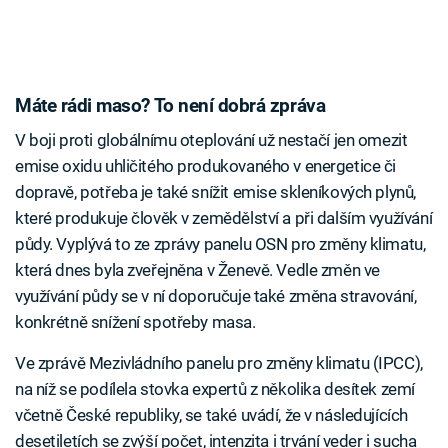
Máte rádi maso? To není dobrá zpráva
V boji proti globálnímu oteplování už nestačí jen omezit
emise oxidu uhličitého produkovaného v energetice či
dopravě, potřeba je také snížit emise skleníkových plynů,
které produkuje člověk v zemědělství a při dalším využívání
půdy. Vyplývá to ze zprávy panelu OSN pro změny klimatu,
která dnes byla zveřejněna v Ženevě. Vedle změn ve
využívání půdy se v ní doporučuje také změna stravování,
konkrétně snížení spotřeby masa.
Ve zprávě Mezivládního panelu pro změny klimatu (IPCC),
na níž se podílela stovka expertů z několika desítek zemí
včetně České republiky, se také uvádí, že v následujících
desetiletích se zvýší počet, intenzita i trvání veder i sucha