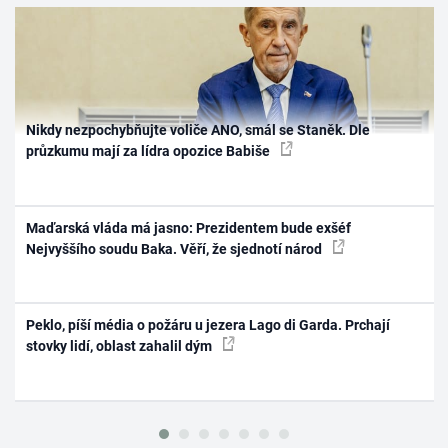
Nikdy nezpochybňujte voliče ANO, smál se Staněk. Dle
průzkumu mají za lídra opozice Babiše
Maďarská vláda má jasno: Prezidentem bude exšéf
Nejvyššího soudu Baka. Věří, že sjednotí národ
Peklo, píší média o požáru u jezera Lago di Garda. Prchají
stovky lidí, oblast zahalil dým