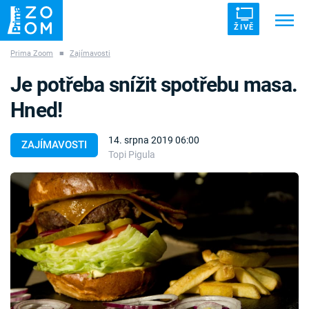
ŽIVĚ
Prima Zoom
■
Zajímavosti
Trendy:
ZRÁDCI
UFO
DRUHÁ SVĚTOVÁ VÁLKA
Je potřeba snížit spotřebu masa.
ZÁHADY
VETŘELCI DÁVNOVĚKU
Hned!
14. srpna 2019 06:00
ZAJÍMAVOSTI
Topi Pigula
Témata
Témata
Pořady
TV Program