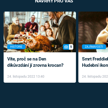
NÁVRHY PRO VÁS
5
HISTORIE
ZAJÍMAVOSTI
Víte, proč se na Den
Smrt Freddie
díkůvzdání jí zrovna krocan?
Hudební ikon
až do konce 
24. listopadu 2022 13:40
24. listopadu 20
léky