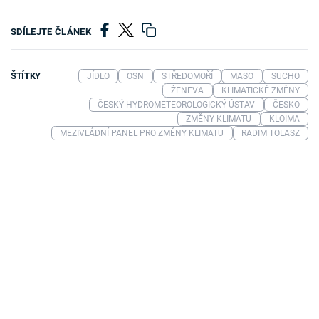
SDÍLEJTE ČLÁNEK
ŠTÍTKY
JÍDLO
OSN
STŘEDOMOŘÍ
MASO
SUCHO
ŽENEVA
KLIMATICKÉ ZMĚNY
ČESKÝ HYDROMETEOROLOGICKÝ ÚSTAV
ČESKO
ZMĚNY KLIMATU
KLOIMA
MEZIVLÁDNÍ PANEL PRO ZMĚNY KLIMATU
RADIM TOLASZ