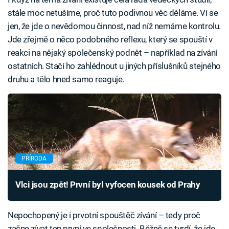
stále moc netušíme, proč tuto podivnou věc děláme. Ví se
jen, že jde o nevědomou činnost, nad níž nemáme kontrolu.
Jde zřejmě o něco podobného reflexu, který se spouští v
reakci na nějaký společenský podnět – například na zívání
ostatních. Stačí ho zahlédnout u jiných příslušníků stejného
druhu a tělo hned samo reaguje.
PŘÍRODA
Vlci jsou zpět! První byl vyfocen kousek od Prahy
Nepochopený je i prvotní spouštěč zívání – tedy proč
začne zívat ten první ve společnosti. Běžně se tvrdí, že jde