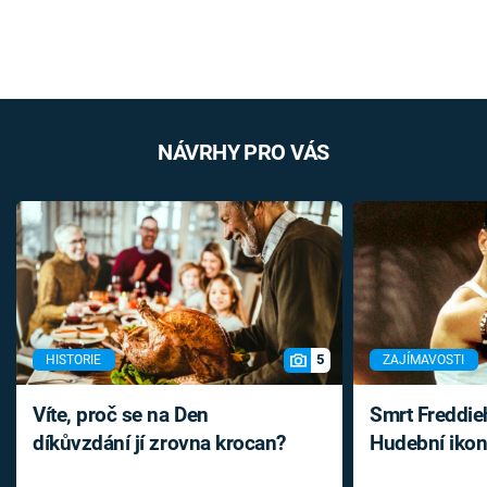
NÁVRHY PRO VÁS
5
HISTORIE
ZAJÍMAVOSTI
Víte, proč se na Den
Smrt Freddie
díkůvzdání jí zrovna krocan?
Hudební ikon
až do konce 