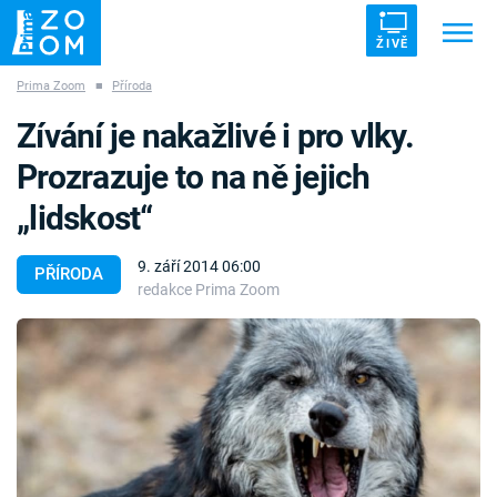
ŽIVĚ
Prima Zoom
■
Příroda
Trendy:
ZRÁDCI
UFO
DRUHÁ SVĚTOVÁ VÁLKA
Zívání je nakažlivé i pro vlky.
ZÁHADY
VETŘELCI DÁVNOVĚKU
Prozrazuje to na ně jejich
„lidskost“
9. září 2014 06:00
PŘÍRODA
redakce Prima Zoom
Témata
Témata
Pořady
TV Program