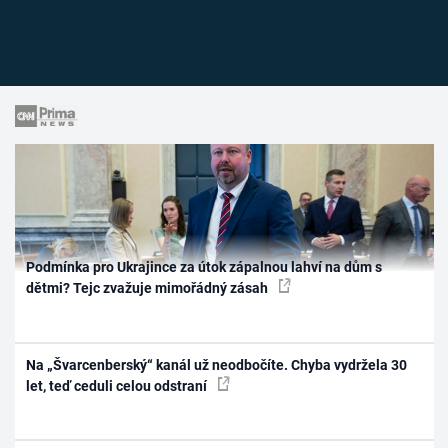
Podmínka pro Ukrajince za útok zápalnou lahví na dům s
dětmi? Tejc zvažuje mimořádný zásah
Na „Švarcenberský“ kanál už neodbočíte. Chyba vydržela 30
let, teď ceduli celou odstraní