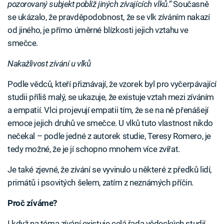
pozorovaný subjekt poblíž jiných zívajících vlků.“
Současně
se ukázalo, že pravděpodobnost, že se vlk zíváním nakazí
od jiného, je přímo úměrné blízkosti jejich vztahu ve
smečce.
Nakažlivost zívání u vlků
Podle vědců, kteří přiznávají, že vzorek byl pro vyčerpávající
studii příliš malý, se ukazuje, že existuje vztah mezi zíváním
a empatií. Vlci projevují empatii tím, že se na ně přenášejí
emoce jejich druhů ve smečce. U vlků tuto vlastnost nikdo
nečekal – podle jedné z autorek studie, Teresy Romero, je
tedy možné, že je jí schopno mnohem více zvířat.
Je také zjevné, že zívání se vyvinulo u některé z předků lidí,
primátů i psovitých šelem, zatím z neznámých příčin.
Proč zíváme?
I když na téma zívání existuje celá řada vědeckých studií,