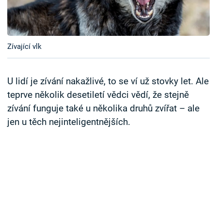
Časopis
Sledujte prima+
Zívající vlk
Přihlášení
U lidí je zívání nakažlivé, to se ví už stovky let. Ale
teprve několik desetiletí vědci vědí, že stejně
Sledujte nás
zívání funguje také u několika druhů zvířat – ale
jen u těch nejinteligentnějších.