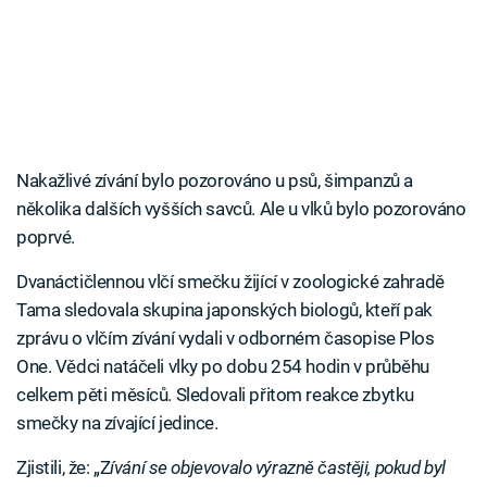
Nakažlivé zívání bylo pozorováno u psů, šimpanzů a
několika dalších vyšších savců. Ale u vlků bylo pozorováno
poprvé.
Dvanáctičlennou vlčí smečku žijící v zoologické zahradě
Tama sledovala skupina japonských biologů, kteří pak
zprávu o vlčím zívání vydali v odborném časopise Plos
One. Vědci natáčeli vlky po dobu 254 hodin v průběhu
celkem pěti měsíců. Sledovali přitom reakce zbytku
smečky na zívající jedince.
Zjistili, že: „Z
ívání se objevovalo výrazně častěji, pokud byl