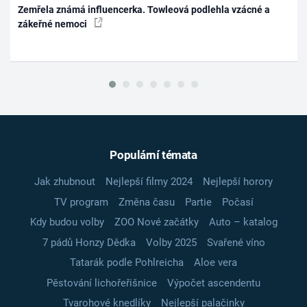
Zemřela známá influencerka. Towleová podlehla vzácné a
zákeřné nemoci
Populární témata
Jak zhubnout
Nejlepší filmy 2024
Nejlepší horory
TV program
Změna času
Partie
Počasí
Kdy budou volby
ZOO Nové začátky
Auto – katalog
7 pádů Honzy Dědka
Volby 2025
Svařené víno
Tatarák podle Pohlreicha
Aloe vera
Pěstování lichořeřišnice
Výpočet ascendentu
Tvarohové knedlíky
Nejlepší palačinky