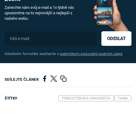
Zanechte nám svůj e-mail a 1x týdně vás
upozorníme na to nejnovější a nejlepší z
našeho webu.
ODESLAT
Odesláním formuláře souhlasíte s
podmínkami zpracování osobních údajů
SDÍLEJTE ČLÁNEK
ŠTÍTKY
PRINCETONSKÁ UNIVERZITA
TAMA