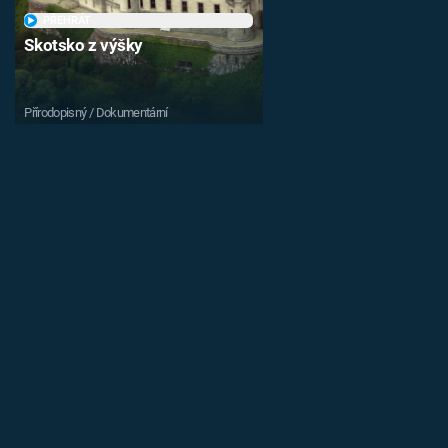
PŘEHRÁT
Skotsko z výšky
Přírodopisný / Dokumentární