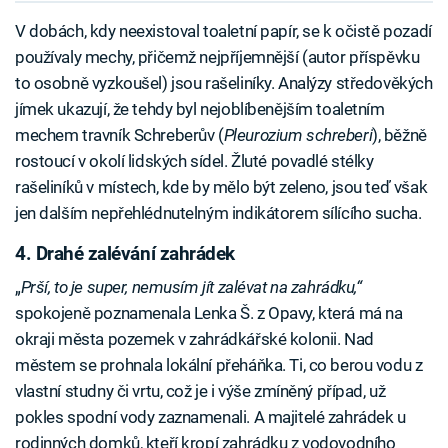
V dobách, kdy neexistoval toaletní papír, se k očistě pozadí
používaly mechy, přičemž nejpříjemnější (autor příspěvku
to osobně vyzkoušel) jsou rašeliníky. Analýzy středověkých
jímek ukazují, že tehdy byl nejoblíbenějším toaletním
mechem travník Schreberův (
Pleurozium schreberi
), běžně
rostoucí v okolí lidských sídel. Žluté povadlé stélky
rašeliníků v místech, kde by mělo být zeleno, jsou teď však
jen dalším nepřehlédnutelným indikátorem sílícího sucha.
4. Drahé zalévání zahrádek
„
Prší, to je super, nemusím jít zalévat na zahrádku,“
spokojeně poznamenala Lenka Š. z Opavy, která má na
okraji města pozemek v zahrádkářské kolonii. Nad
městem se prohnala lokální přeháňka. Ti, co berou vodu z
vlastní studny či vrtu, což je i výše zmíněný případ, už
pokles spodní vody zaznamenali. A majitelé zahrádek u
rodinných domků, kteří kropí zahrádku z vodovodního