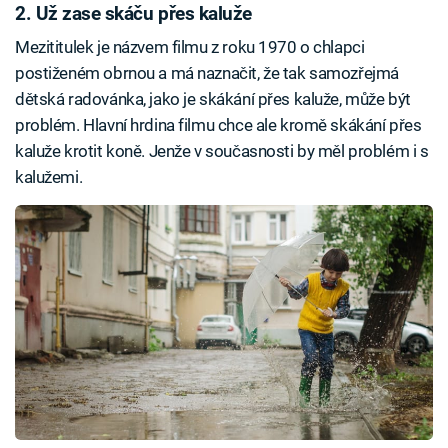
2. Už zase skáču přes kaluže
Mezititulek je názvem filmu z roku 1970 o chlapci
postiženém obrnou a má naznačit, že tak samozřejmá
dětská radovánka, jako je skákání přes kaluže, může být
problém. Hlavní hrdina filmu chce ale kromě skákání přes
kaluže krotit koně. Jenže v současnosti by měl problém i s
kalužemi.