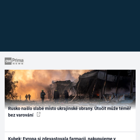
Rusko našlo slabé místo ukrajinské obrany. Útočit může téměř
bez varování
Kubek: Evropa si zdevastovala farmacii, nakupujeme v