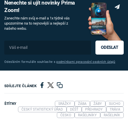
Nenechte si ujít novinky Prima
Zoom!
Zanechte nám svůj e-mail a 1x týdně vás
upozorníme na to nejnovější a nejlepší z
našeho webu.
ODESLAT
Odesláním formuláře souhlasíte s
podmínkami zpracování osobních údajů
SDÍLEJTE ČLÁNEK
ŠTÍTKY
SRÁŽKY
ŽÁBA
ŽÁBY
SUCHO
ČESKÝ STATISTICKÝ ÚŘAD
DÉŠŤ
PŘEHRADY
TRÁVA
ČESKO
RAŠELINÍKY
RAŠELINÍK