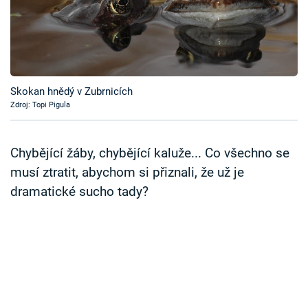
Časopis
Sledujte prima+
Přihlášení
Skokan hnědý v Zubrnicích
Zdroj: Topi Pigula
Sledujte nás
Chybějící žáby, chybějící kaluže... Co všechno se
musí ztratit, abychom si přiznali, že už je
dramatické sucho tady?