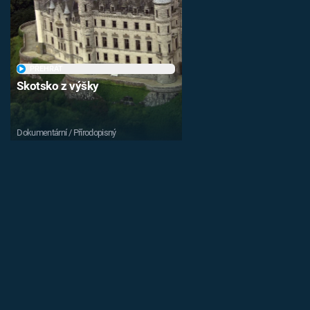
PŘEHRÁT
Skotsko z výšky
Dokumentární / Přírodopisný