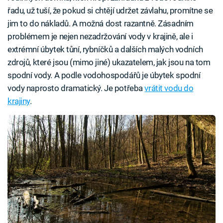
řadu, už tuší, že pokud si chtějí udržet závlahu, promítne se
jim to do nákladů. A možná dost razantně. Zásadním
problémem je nejen nezadržování vody v krajině, ale i
extrémní úbytek tůní, rybníčků a dalších malých vodních
zdrojů, které jsou (mimo jiné) ukazatelem, jak jsou na tom
spodní vody. A podle vodohospodářů je úbytek spodní
vody naprosto dramatický. Je potřeba
vrátit vodu do
krajiny
.