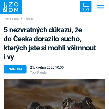
ŽIVĚ
Prima Zoom
■
Příroda
Trendy:
ZRÁDCI
UFO
DRUHÁ SVĚTOVÁ VÁLKA
5 nezvratných důkazů, že
ZÁHADY
VETŘELCI DÁVNOVĚKU
do Česka dorazilo sucho,
kterých jste si mohli všimnout
i vy
Témata
25. května 2020 10:00
PŘÍRODA
Topi Pigula
Témata
Pořady
TV Program