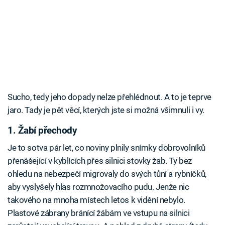
Sucho, tedy jeho dopady nelze přehlédnout. A to je teprve
jaro. Tady je pět věcí, kterých jste si možná všimnuli i vy.
1. Žabí přechody
Je to sotva pár let, co noviny plnily snímky dobrovolníků
přenášející v kyblících přes silnici stovky žab. Ty bez
ohledu na nebezpečí migrovaly do svých tůní a rybníčků,
aby vyslyšely hlas rozmnožovacího pudu. Jenže nic
takového na mnoha místech letos k vidění nebylo.
Plastové zábrany bránící žábám ve vstupu na silnici