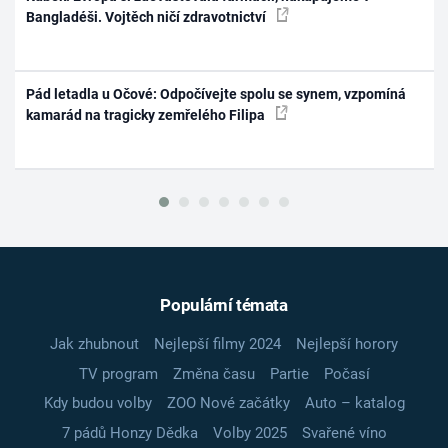
Bangladéši. Vojtěch ničí zdravotnictví
Pád letadla u Očové: Odpočívejte spolu se synem, vzpomíná
kamarád na tragicky zemřelého Filipa
Populární témata
Jak zhubnout
Nejlepší filmy 2024
Nejlepší horory
TV program
Změna času
Partie
Počasí
Kdy budou volby
ZOO Nové začátky
Auto – katalog
7 pádů Honzy Dědka
Volby 2025
Svařené víno