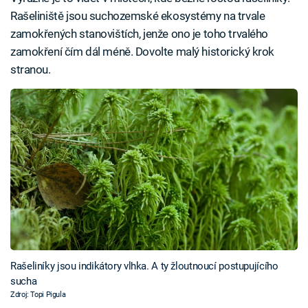
Rašeliniště jsou suchozemské ekosystémy na trvale
zamokřených stanovištích, jenže ono je toho trvalého
zamokření čím dál méně. Dovolte malý historický krok
stranou.
Rašeliníky jsou indikátory vlhka. A ty žloutnoucí postupujícího
sucha
Zdroj: Topi Pigula