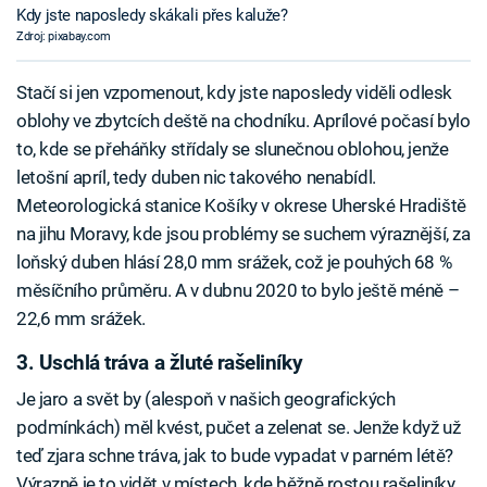
Kdy jste naposledy skákali přes kaluže?
Zdroj: pixabay.com
Stačí si jen vzpomenout, kdy jste naposledy viděli odlesk
oblohy ve zbytcích deště na chodníku. Aprílové počasí bylo
to, kde se přeháňky střídaly se slunečnou oblohou, jenže
letošní apríl, tedy duben nic takového nenabídl.
Meteorologická stanice Košíky v okrese Uherské Hradiště
na jihu Moravy, kde jsou problémy se suchem výraznější, za
loňský duben hlásí 28,0 mm srážek, což je pouhých 68 %
měsíčního průměru. A v dubnu 2020 to bylo ještě méně –
22,6 mm srážek.
3. Uschlá tráva a žluté rašeliníky
Je jaro a svět by (alespoň v našich geografických
podmínkách) měl kvést, pučet a zelenat se. Jenže když už
teď zjara schne tráva, jak to bude vypadat v parném létě?
Výrazně je to vidět v místech, kde běžně rostou rašeliníky.