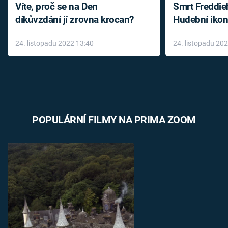
Víte, proč se na Den
Smrt Freddie
díkůvzdání jí zrovna krocan?
Hudební ikon
až do konce 
24. listopadu 2022 13:40
24. listopadu 20
léky
POPULÁRNÍ FILMY NA PRIMA ZOOM