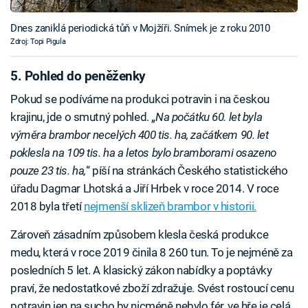
Dnes zaniklá periodická tůň v Mojžíři. Snímek je z roku 2010
Zdroj: Topi Pigula
5. Pohled do peněženky
Pokud se podíváme na produkci potravin i na českou
krajinu, jde o smutný pohled. „
Na počátku 60. let byla
výměra brambor necelých 400 tis. ha, začátkem 90. let
poklesla na 109 tis. ha a letos bylo bramborami osazeno
pouze 23 tis. ha,
“ píší na stránkách Českého statistického
úřadu Dagmar Lhotská a Jiří Hrbek v roce 2014. V roce
2018 byla třetí
nejmenší sklizeň brambor v historii.
Zároveň zásadním způsobem klesla česká produkce
medu, která v roce 2019 činila 8 260 tun. To je nejméně za
posledních 5 let. A klasický zákon nabídky a poptávky
praví, že nedostatkové zboží zdražuje. Svést rostoucí cenu
potravin jen na sucho by nicméně nebylo fér, ve hře je celá