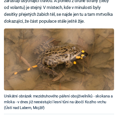
zarůstají usychající travou. A pohled z druhé strany (tedy
od volantu) je stejný. V místech, kde v minulosti byly
desítky přejetých žabích těl, se najde jen tu a tam mrtvolka
dokazující, že část populace stále ještě žije.
Unikátní obrázek mezidruhového páření obojživelníků - skokana a
mloka - v dnes již neexistující lesní tůni na úbočí Kozího vrchu
(Ústí nad Labem, Mojžíř)