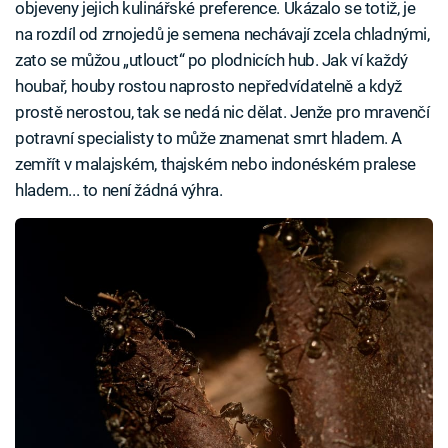
objeveny jejich kulinářské preference. Ukázalo se totiž, je
na rozdíl od zrnojedů je semena nechávají zcela chladnými,
zato se můžou „utlouct“ po plodnicích hub. Jak ví každý
houbař, houby rostou naprosto nepředvídatelně a když
prostě nerostou, tak se nedá nic dělat. Jenže pro mravenčí
potravní specialisty to může znamenat smrt hladem. A
zemřít v malajském, thajském nebo indonéském pralese
hladem... to není žádná výhra.