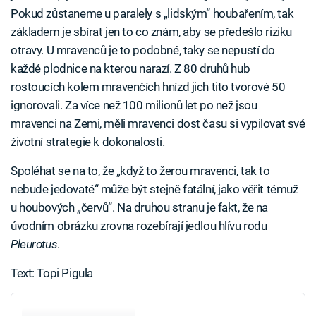
Pokud zůstaneme u paralely s „lidským“ houbařením, tak
základem je sbírat jen to co znám, aby se předešlo riziku
otravy. U mravenců je to podobné, taky se nepustí do
každé plodnice na kterou narazí. Z 80 druhů hub
rostoucích kolem mravenčích hnízd jich tito tvorové 50
ignorovali. Za více než 100 milionů let po než jsou
mravenci na Zemi, měli mravenci dost času si vypilovat své
životní strategie k dokonalosti.
Spoléhat se na to, že „když to žerou mravenci, tak to
nebude jedovaté“ může být stejně fatální, jako věřit témuž
u houbových „červů“. Na druhou stranu je fakt, že na
úvodním obrázku zrovna rozebírají jedlou hlívu rodu
Pleurotus
.
Text: Topi Pigula