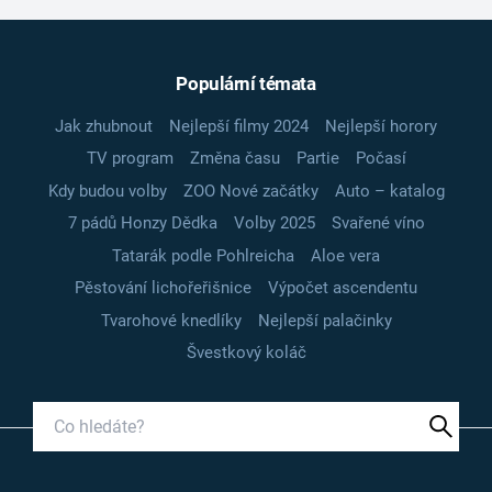
Populární témata
Jak zhubnout
Nejlepší filmy 2024
Nejlepší horory
TV program
Změna času
Partie
Počasí
Kdy budou volby
ZOO Nové začátky
Auto – katalog
7 pádů Honzy Dědka
Volby 2025
Svařené víno
Tatarák podle Pohlreicha
Aloe vera
Pěstování lichořeřišnice
Výpočet ascendentu
Tvarohové knedlíky
Nejlepší palačinky
Švestkový koláč