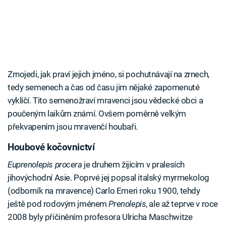
Zrnojedi, jak praví jejich jméno, si pochutnávají na zrnech,
tedy semenech a čas od času jim nějaké zapomenuté
vyklíčí. Tito semenožraví mravenci jsou vědecké obci a
poučeným laikům známí. Ovšem poměrně velkým
překvapením jsou mravenčí houbaři.
Houbové kočovnictví
Euprenolepis procera
je druhem žijícím v pralesích
jihovýchodní Asie. Poprvé jej popsal italský myrmekolog
(odborník na mravence) Carlo Emeri roku 1900, tehdy
ještě pod rodovým jménem
Prenolepis
, ale až teprve v roce
2008 byly přičiněním profesora Ulricha Maschwitze