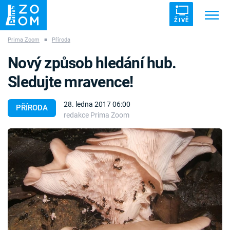
ŽIVĚ
Prima Zoom
■
Příroda
Trendy:
ZRÁDCI
UFO
DRUHÁ SVĚTOVÁ VÁLKA
Nový způsob hledání hub.
ZÁHADY
VETŘELCI DÁVNOVĚKU
Sledujte mravence!
28. ledna 2017 06:00
PŘÍRODA
redakce Prima Zoom
Témata
Témata
Pořady
TV Program