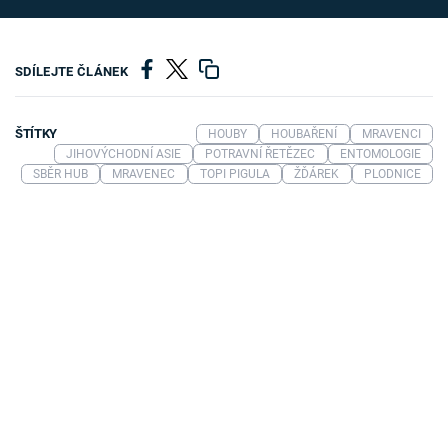
SDÍLEJTE ČLÁNEK
ŠTÍTKY
HOUBY
HOUBAŘENÍ
MRAVENCI
JIHOVÝCHODNÍ ASIE
POTRAVNÍ ŘETĚZEC
ENTOMOLOGIE
SBĚR HUB
MRAVENEC
TOPI PIGULA
ŽĎÁREK
PLODNICE