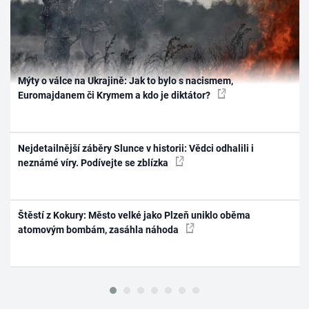
Mýty o válce na Ukrajině: Jak to bylo s nacismem,
Euromajdanem či Krymem a kdo je diktátor?
Nejdetailnější záběry Slunce v historii: Vědci odhalili i
neznámé víry. Podívejte se zblízka
Štěstí z Kokury: Město velké jako Plzeň uniklo oběma
atomovým bombám, zasáhla náhoda