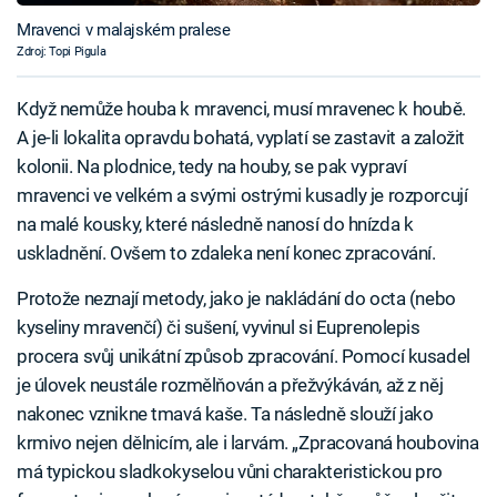
Mravenci v malajském pralese
Zdroj: Topi Pigula
Když nemůže houba k mravenci, musí mravenec k houbě.
A je-li lokalita opravdu bohatá, vyplatí se zastavit a založit
kolonii. Na plodnice, tedy na houby, se pak vypraví
mravenci ve velkém a svými ostrými kusadly je rozporcují
na malé kousky, které následně nanosí do hnízda k
uskladnění. Ovšem to zdaleka není konec zpracování.
Protože neznají metody, jako je nakládání do octa (nebo
kyseliny mravenčí) či sušení, vyvinul si Euprenolepis
procera svůj unikátní způsob zpracování. Pomocí kusadel
je úlovek neustále rozmělňován a přežvýkáván, až z něj
nakonec vznikne tmavá kaše. Ta následně slouží jako
krmivo nejen dělnicím, ale i larvám. „Zpracovaná houbovina
má typickou sladkokyselou vůni charakteristickou pro