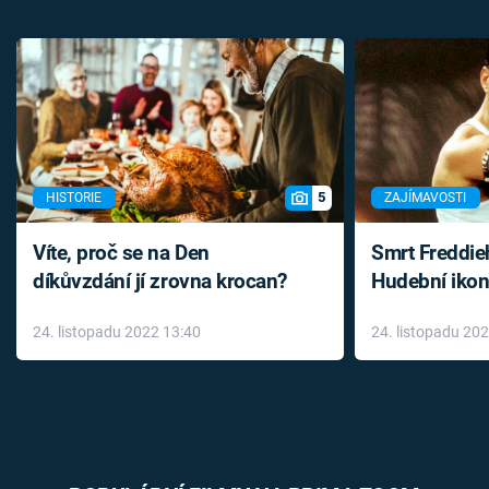
5
HISTORIE
ZAJÍMAVOSTI
Víte, proč se na Den
Smrt Freddie
díkůvzdání jí zrovna krocan?
Hudební ikon
až do konce 
24. listopadu 2022 13:40
24. listopadu 20
léky