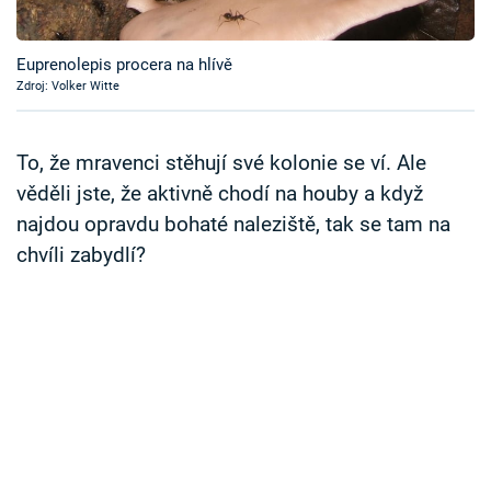
Časopis
Euprenolepis procera na hlívě
Sledujte prima+
Zdroj: Volker Witte
Přihlášení
To, že mravenci stěhují své kolonie se ví. Ale
věděli jste, že aktivně chodí na houby a když
najdou opravdu bohaté naleziště, tak se tam na
Sledujte nás
chvíli zabydlí?