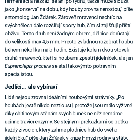
fermentaci a nezkazí se ani po týdnu, takže může sloužit
jako „konzerva“ na dobu, kdy houby zrovna nerostou,“ píše
entomolog Jan Žďárek. Zároveň mravenci nechtíc na
svých tělech dále rozšiřují spory hub, čím si zajišťují příští
obživu. Tento druh není žádným obrem, dělnice dorůstají
do velikosti max 4,5 mm. Přesto zvládnou rozebrat houbu
během několika málo hodin. Existuje kolem dvou stovek
druhů mravenců, kteří si houbami zpestří jídelníček, ale jen
Euprenolepis procera
se stal takovýmto potravním
specialistou.
Jedlíci... ale vybíraví
Lidé nejsou zrovna ideálními houbovými strávníky. „Po
houbách ještě nikdo neztloustl, protože jsou málo výživné
díky chitinovým stěnám svých buněk ne něž nemáme
účinné trávicí enzymy. Se stejnými překážkami se potká
každý živočich, který zahrne plodnice hub do svého
jídelníčku,“ píše Jan Žďárek v knize Hmyzí rodiny a státy.