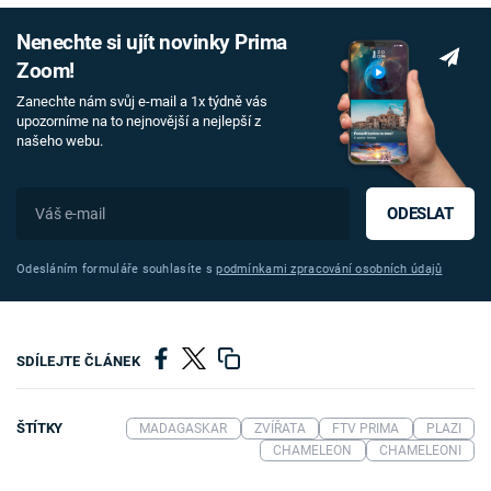
Nenechte si ujít novinky Prima
Zoom!
Zanechte nám svůj e-mail a 1x týdně vás
upozorníme na to nejnovější a nejlepší z
našeho webu.
ODESLAT
Odesláním formuláře souhlasíte s
podmínkami zpracování osobních údajů
SDÍLEJTE ČLÁNEK
ŠTÍTKY
MADAGASKAR
ZVÍŘATA
FTV PRIMA
PLAZI
CHAMELEON
CHAMELEONI