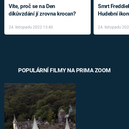
Víte, proč se na Den
Smrt Freddie
díkůvzdání jí zrovna krocan?
Hudební ikon
až do konce 
24. listopadu 2022 13:40
24. listopadu 20
léky
POPULÁRNÍ FILMY NA PRIMA ZOOM