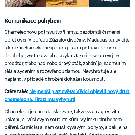
6 fotografií
Komunikace pohybem
Chameleonovu potravu tvoří hmyz, bezobratlí či menší
obratlovci. V pořadu Zázraky divočiny: Madagaskar uvidíte,
jak různí chameleoni spořádají svou potravu pomocí
dlouhého, vystřelovacího jazyka. Jakmile se objeví jiný
predátor, třeba had nebo dravý pták, zahání jej nadmutím
těla a syčením s rozevřenou tlamou. Nevyhrožuje ale
naplano, v případě ohrožení dokáže i kousnout.
Čtěte také:
Nejmenší plaz světa: Vědci objevili nový druh
chameleona. Hrozí mu vyhynutí
Chameleon je samotářské zvíře, takže svou agresivitu
uplatňuje i vůči svým souputníkům. Výjimku činí během
páření. Samičku si namlouvá kývavými pohyby, a pak je na
ní, jestli partnerovi dovolí další kontakt. Když partnera