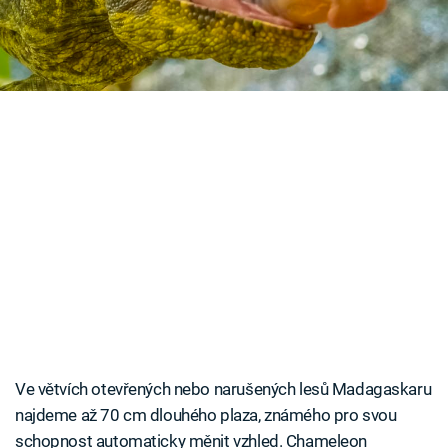
kteří dokážou zaútočit, aniž by se hnuli z místa.
Časopis
Sledujte prima+
Přihlášení
Sledujte nás
Ve větvích otevřených nebo narušených lesů Madagaskaru
najdeme až 70 cm dlouhého plaza, známého pro svou
schopnost automaticky měnit vzhled. Chameleon