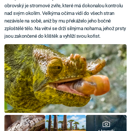
obrovský je stromové zvíře, které má dokonalou kontrolu
nad svým okolím. Velkýma očima vidí do všech stran
nezávisle na sobě, aniž by mu překáželo jeho bočně
zploštělé tělo. Na větvi se drží silnýma nohama, jehož prsty
jsou zakončené do klíštěk a vyhlíží svou kořist.