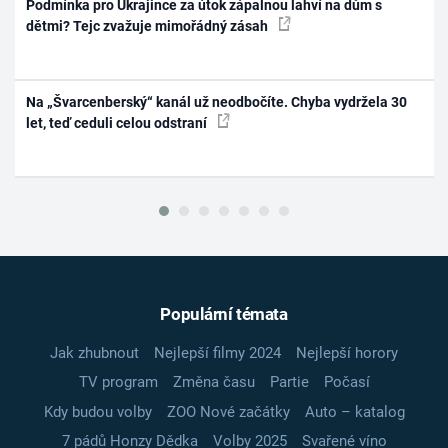
Podmínka pro Ukrajince za útok zápalnou lahví na dům s
dětmi? Tejc zvažuje mimořádný zásah
Na „Švarcenberský“ kanál už neodbočíte. Chyba vydržela 30
let, teď ceduli celou odstraní
Populární témata
Jak zhubnout
Nejlepší filmy 2024
Nejlepší horory
TV program
Změna času
Partie
Počasí
Kdy budou volby
ZOO Nové začátky
Auto – katalog
7 pádů Honzy Dědka
Volby 2025
Svařené víno