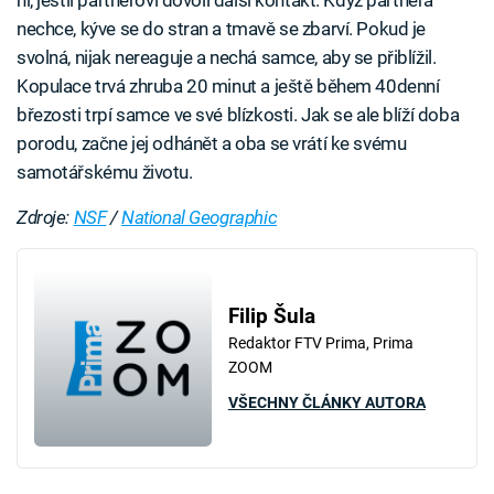
nechce, kýve se do stran a tmavě se zbarví. Pokud je
svolná, nijak nereaguje a nechá samce, aby se přiblížil.
Kopulace trvá zhruba 20 minut a ještě během 40denní
březosti trpí samce ve své blízkosti. Jak se ale blíží doba
porodu, začne jej odhánět a oba se vrátí ke svému
samotářskému životu.
Zdroje:
NSF
/
National Geographic
Filip Šula
Redaktor FTV Prima, Prima
ZOOM
VŠECHNY ČLÁNKY AUTORA