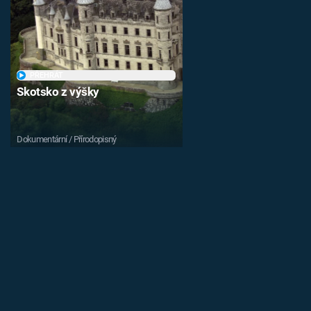
PŘEHRÁT
Skotsko z výšky
Dokumentární / Přírodopisný