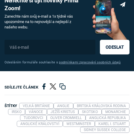
Nenechte si ujít novinky Prima
Zoom!
Zanechte nám svůj e-mail a 1x týdně vás
upozorníme na to nejnovější a nejlepší z
našeho webu.
ODESLAT
Odesláním formuláře souhlasíte s
podmínkami zpracování osobních údajů
SDÍLEJTE ČLÁNEK
ŠTÍTKY
VELKÁ BRITÁNIE
ANGLIE
BRITSKÁ KRÁLOVSKÁ RODINA
IRSKO
VÁNOCE
JEŽÍŠ KRISTUS
SKOTSKO
MONARCHIE
TUDOROVCI
OLIVER CROMWELL
ANGLICKÁ REPUBLIKA
ANGLICKÉ KRÁLOVSTVÍ
WESTMINSTER
KAREL I. STUART
SIDNEY SUSSEX COLLEGE