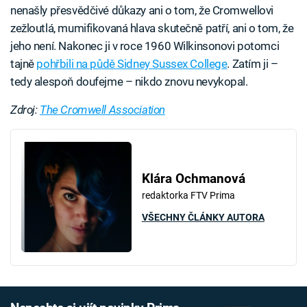
nenašly přesvědčivé důkazy ani o tom, že Cromwellovi
zežloutlá, mumifikovaná hlava skutečně patří, ani o tom, že
jeho není. Nakonec ji v roce 1960 Wilkinsonovi potomci
tajně
pohřbili na půdě Sidney Sussex College
. Zatím ji –
tedy alespoň doufejme – nikdo znovu nevykopal.
Zdroj:
The Cromwell Association
Klára Ochmanová
redaktorka FTV Prima
VŠECHNY ČLÁNKY AUTORA