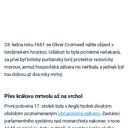
28. ledna roku 1661 se Oliver Cromwell náhle objevil v
londýnském hostinci. Událost to byla poměrně nečekaná,
za prvé byl britský puritánský lord protektor notorický
morous, jemuž hospodská zábava nic neříkala, a jednak byl
tou dobou už dva roky mrtvý.
Přes královu mrtvolu až na vrchol
První polovina 17. století byla v Anglii hodně divokým
obdobím poznamenaným
občanskými válkami
. Zastánci
parlamentního systému nad monarchisty nakonec v roce