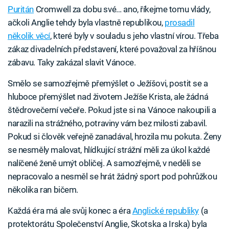
Puritán
Cromwell za dobu své… ano, říkejme tomu vlády,
ačkoli Anglie tehdy byla vlastně republikou,
prosadil
několik věcí
, které byly v souladu s jeho vlastní vírou. Třeba
zákaz divadelních představení, které považoval za hříšnou
zábavu. Taky zakázal slavit Vánoce.
Smělo se samozřejmě přemýšlet o Ježíšovi, postit se a
hluboce přemýšlet nad životem Ježíše Krista, ale žádná
štědrovečerní večeře. Pokud jste si na Vánoce nakoupili a
narazili na strážného, potraviny vám bez milosti zabavil.
Pokud si člověk veřejně zanadával, hrozila mu pokuta. Ženy
se nesměly malovat, hlídkující strážní měli za úkol každé
nalíčené ženě umýt obličej. A samozřejmě, v neděli se
nepracovalo a nesměl se hrát žádný sport pod pohrůžkou
několika ran bičem.
Každá éra má ale svůj konec a éra
Anglické republiky
(a
protektorátu Společenství Anglie, Skotska a Irska) byla