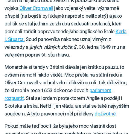
1648 na nějakou dobu zvítězili. K porážce královského
vojska
Oliver Cromwell
jako vojenský velitel významně
přispěl (na bojišti byl údajně naprosto nelítostný) a jako
politik se stal jedním ze zhruba šedesáti poslanců, kteří
pomohli zařídit popravu tehdejšího anglického krále
Karla
I. Stuarta.
Soud panovníka nakonec uznal vinným z
velezrady a ‚
jiných vážných zločinů
‘. 30. ledna 1649 mu na
veřejném popravišti sťali hlavu.
Monarchie si tehdy v Británii dávala jen krátkou pauzu, to
ovšem nemohl nikdo vědět. Moc přešla na státní radu a
Oliver Cromwell v ní hrál velmi důležitou roli. Tak důležitou,
že si mohl v roce 1653 dokonce dovolit
parlament
rozpustit
. Stal se lordem protektorem Anglie a později i
Skotska a Irska. Neřídil jen vládu, ale stal se také nejvyšším
soudcem. A tyto pravomoci měl přiděleny
doživotně
.
Pokud máte teď pocit, že byla jeho moc vlastně dost
srovnatelná s rolí monarchy, nepletete se. Všimli si toho i v