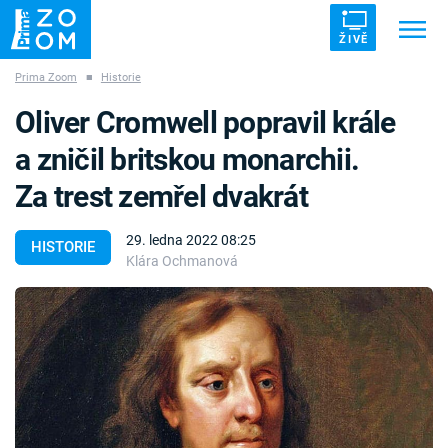
ŽIVĚ
Prima Zoom
■
Historie
Trendy:
ZRÁDCI
UFO
DRUHÁ SVĚTOVÁ VÁLKA
Oliver Cromwell popravil krále
ZÁHADY
VETŘELCI DÁVNOVĚKU
a zničil britskou monarchii.
Za trest zemřel dvakrát
29. ledna 2022 08:25
HISTORIE
Klára Ochmanová
Témata
Témata
Pořady
TV Program