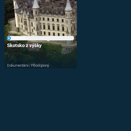
PŘEHRÁT
Skotsko z výšky
Dokumentární / Přírodopisný