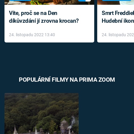
Víte, proč se na Den
Smrt Freddie
díkůvzdání jí zrovna krocan?
Hudební ikon
až do konce 
24. listopadu 2022 13:40
24. listopadu 20
léky
POPULÁRNÍ FILMY NA PRIMA ZOOM