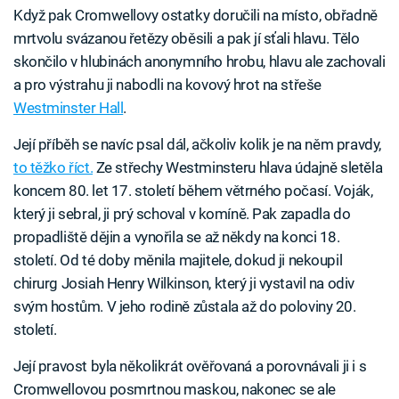
Když pak Cromwellovy ostatky doručili na místo, obřadně
mrtvolu svázanou řetězy oběsili a pak jí sťali hlavu. Tělo
skončilo v hlubinách anonymního hrobu, hlavu ale zachovali
a pro výstrahu ji nabodli na kovový hrot na střeše
Westminster Hall
.
Její příběh se navíc psal dál, ačkoliv kolik je na něm pravdy,
to těžko říct.
Ze střechy Westminsteru hlava údajně sletěla
koncem 80. let 17. století během větrného počasí. Voják,
který ji sebral, ji prý schoval v komíně. Pak zapadla do
propadliště dějin a vynořila se až někdy na konci 18.
století. Od té doby měnila majitele, dokud ji nekoupil
chirurg Josiah Henry Wilkinson, který ji vystavil na odiv
svým hostům. V jeho rodině zůstala až do poloviny 20.
století.
Její pravost byla několikrát ověřovaná a porovnávali ji i s
Cromwellovou posmrtnou maskou, nakonec se ale