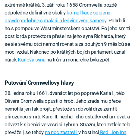
extrémně krátká. 3. září roku 1658 Cromwella pozdě
odpoledne definitivně skolily
komplikace spojené
pravděpodobně s malárií a ledvinovými kameny
. Pohřbili
ho s pompou ve Westminsterském opatství. Po jeho smrti
post lorda protektora přešel na jeho syna Richarda, který
se ale svému otci nemohl rovnat a za pouhých 9 měsíců se
moci vzdal. Nakonec po krátkých bojích parlament uznal
nárok
Karlova syna
na trůn a monarchie byla zpět.
Putování Cromwellovy hlavy
28. ledna roku 1661, dvanáct let po popravě Karla I., tělo
Olivera Cromwella opustilo hrob. Jeho zrada mu přece
nemohla jen tak projít, přestože si dovolil drze zemřít
přirozenou smrtí. Karel II. nechal jeho ostatky exhumovat a
odvézt k šibenici ve vesnici Tyburn. Strážní, kteří zetlelé tělo
převáželi, se tehdy
na noc zastavili
v hostinci
Red Lion Inn
.