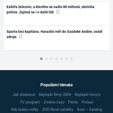
Exšéfa železnic, u kterého se našlo 80 milionů, obvinila
policie. Zajímá se i o další lidi
Sparta bez kapitána. Haraslín míří do Saúdské Arábie, uvádí
zdroje
Populární témata
Jak zhubnout
Nejlepší filmy 2024
Nejlepší horory
TV program
Změna času
Partie
Počasí
Kdy budou volby
ZOO Nové začátky
Auto – katalog