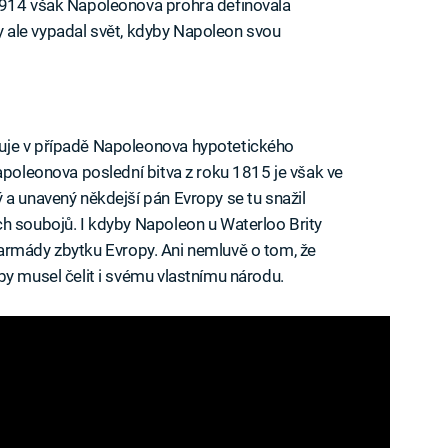
1914 však Napoleonova prohra definovala
 by ale vypadal svět, kdyby Napoleon svou
uje v případě Napoleonova hypotetického
poleonova poslední bitva z roku 1815 je však ve
 a unavený někdejší pán Evropy se tu snažil
h soubojů. I kdyby Napoleon u Waterloo Brity
čty armády zbytku Evropy. Ani nemluvě o tom, že
by musel čelit i svému vlastnímu národu.