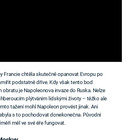
 Francie chtěla skutečně opanovat Evropu po
zamířit podstatně dříve. Kdy však tento bod
 obratu je Napoleonova invaze do Ruska. Nelze
hberoucím plýtváním lidskými životy – těžko ale
omto tažení mohl Napoleon provést jinak. Ani
nebyla s to pochodovat donekonečna. Původní
měří měl ve své éře fungovat.
 Moskvy