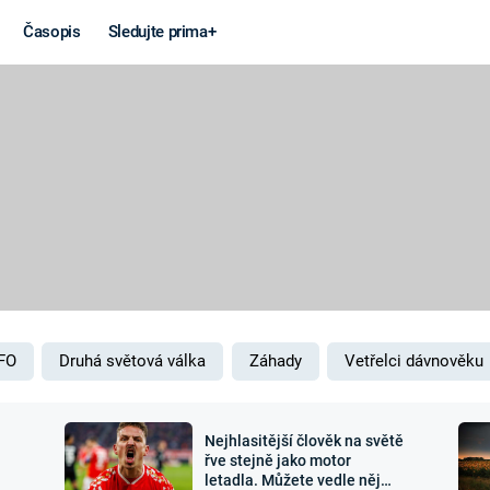
Časopis
Sledujte prima+
Věda a
Války
technika
STUDENÁ V
KORONAVIRUS
VÁLKA VE
VIETNAMU
VESMÍR
VÁLEČNÉ FI
MARS
SERIÁLY
FO
Druhá světová válka
Záhady
Vetřelci dávnověku
Nejhlasitější člověk na světě
Záhady a
Zajímav
řve stejně jako motor
letadla. Můžete vedle něj
konspirace