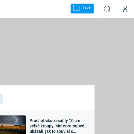
ŽIVĚ
Vyhledávání
Můj p
Prima+
ÁLKA
CNN Prima NEWS
Prima FRESH
Prima LIVING
LMY A
Prima Ženy
Prima LAJK
Prachaticko zasáhly 10 cm
osti
velké kroupy. Meteorologové
Sledujte nás
ukázali, jak to souvisí s