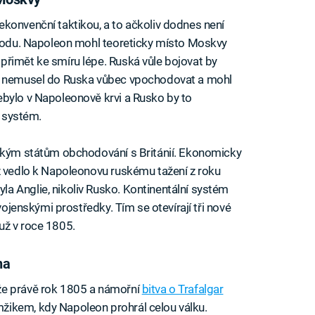
konvenční taktikou, a to ačkoliv dodnes není
náhodu. Napoleon mohl teoreticky místo Moskvy
přimět ke smíru lépe. Ruská vůle bojovat by
ně nemusel do Ruska vůbec vpochodovat a mohl
ebylo v Napoleonově krvi a Rusko by to
í systém.
pským státům obchodování s Británií. Ekonomicky
ž vedlo k Napoleonovu ruskému tažení z roku
a Anglie, nikoliv Rusko. Kontinentální systém
 vojenskými prostředky. Tím se otevírají tři nové
už v roce 1805.
na
že právě rok 1805 a námořní
bitva o Trafalgar
žikem, kdy Napoleon prohrál celou válku.