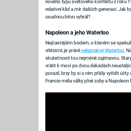
nového typu světového konfliktu z roku 
relativní klid a mír dalších generací. Jak
osudnou bitvu vyhrál?
Napoleon a jeho Waterloo
Nejčastějším bodem, o kterém se spekul
vítězství, je právě
veleznámé Waterloo.
Na
skutečnosti tou nejméně zajímavou. Starý
vrátit k moci po dvou dekádách neustálýc
porazil, brzy by si s ním přišly vyřídit ú
Francie měla války plné zuby a Napoleon 