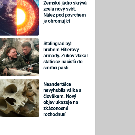
Zemské jádro skrývá
zcela nový svět.
Nález pod povrchem
je ohromující
Stalingrad byl
hrobem Hitlerovy
armády. Žukov vlákal
statisíce nacistů do
smrtící pasti
Neandertálce
nevyhubila válka s
člověkem. Nový
objev ukazuje na
zkázonosné
rozhodnutí