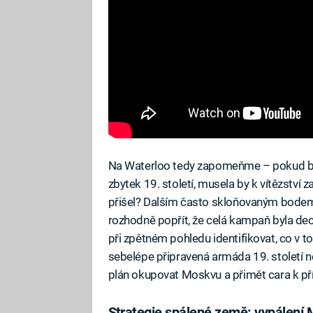
Na Waterloo tedy zapomeňme – pokud by
zbytek 19. století, musela by k vítězství 
přišel? Dalším často skloňovaným bodem
rozhodně popřít, že celá kampaň byla dec
při zpětném pohledu identifikovat, co v t
sebelépe připravená armáda 19. století 
plán okupovat Moskvu a přimět cara k pří
Strategie spálené země: vypálení