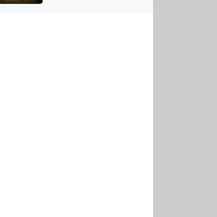
US
tornádem
RSUS
ZE A