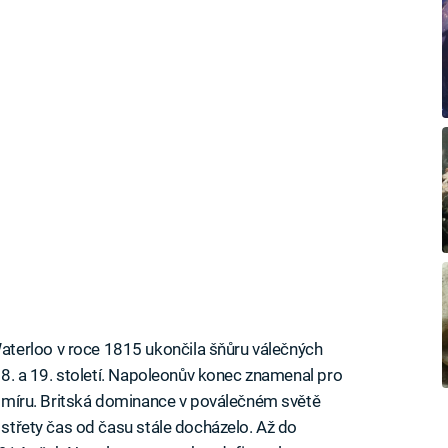
terloo v roce 1815 ukončila šňůru válečných
 18. a 19. století. Napoleonův konec znamenal pro
pu míru. Britská dominance v poválečném světě
í střety čas od času stále docházelo. Až do