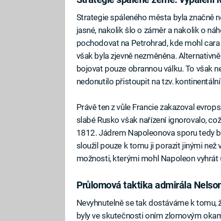
Strategie spáleného města byla značně ne
jasné, nakolik šlo o záměr a nakolik o 
pochodovat na Petrohrad, kde mohl cara 
však byla zjevně nezměněna. Alternativ
bojovat pouze obrannou válku. To však n
nedonutilo přistoupit na tzv. kontinentáln
Právě ten z vůle Francie zakazoval evro
slabé Rusko však nařízení ignorovalo, co
1812. Jádrem Napoleonova sporu tedy byl
sloužil pouze k tomu ji porazit jinými než
možnosti, kterými mohl Napoleon vyhrát 
Průlomová taktika admirála Nelso
Nevyhnutelně se tak dostáváme k tomu, 
byly ve skutečnosti oním zlomovým okam