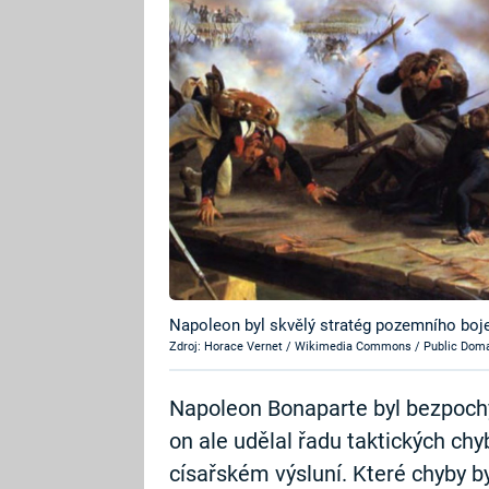
Napoleon byl skvělý stratég pozemního boje
Zdroj: Horace Vernet / Wikimedia Commons / Public Dom
Napoleon Bonaparte byl bezpochy
on ale udělal řadu taktických chy
císařském výsluní. Které chyby b