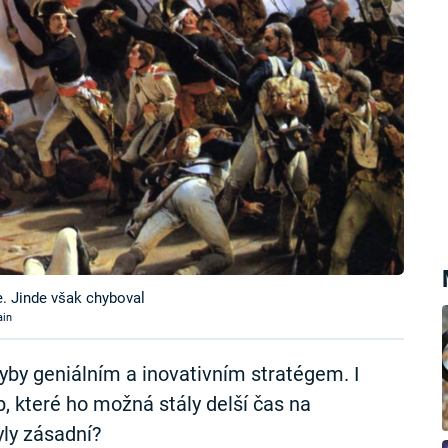
. Jinde však chyboval
ain
by geniálním a inovativním stratégem. I
b, které ho možná stály delší čas na
yly zásadní?