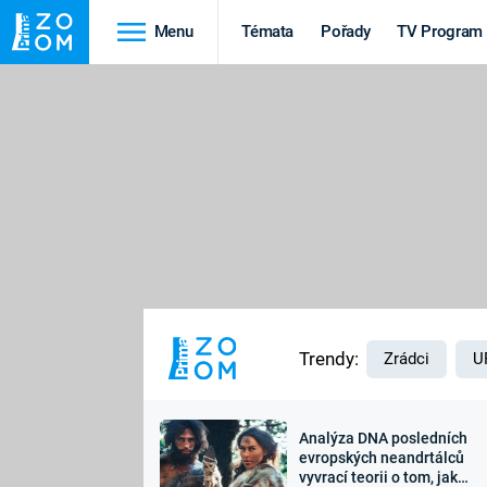
Menu
Témata
Pořady
TV Program
Cestování
Historie
HRADY A ZÁMKY
VIKINGOVÉ
HEDVÁBNÁ STEZKA
EPIDEMIE A
PANDEMIE
PŘÍRODA
STAROVĚKÝ EGYPT
Trendy:
Zrádci
U
Analýza DNA posledních
Druhá
Výročí
evropských neandrtálců
vyvrací teorii o tom, jak
světová válka