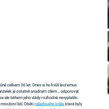
trůně celkem 36 let. Dnes si ho kvůli lecčemus
nželek je ostatně snadným cílem… odporovat
e ale během jeho vlády rozhodně nevyplatilo.
 množství lidí. Oběti
náladového krále
, které byly