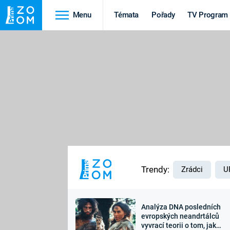
Menu
Témata
Pořady
TV Program
Cestování
Historie
HRADY A ZÁMKY
VIKINGOVÉ
HEDVÁBNÁ STEZKA
EPIDEMIE A
PANDEMIE
PŘÍRODA
STAROVĚKÝ EGYPT
Trendy:
Zrádci
U
Analýza DNA posledních
Druhá
Výročí
evropských neandrtálců
vyvrací teorii o tom, jak
světová válka