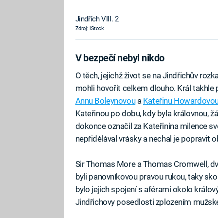
Jindřích VIII. 2
Zdroj: iStock
V bezpečí nebyl nikdo
O těch, jejichž život se na Jindřichův roz
mohli hovořit celkem dlouho. Král takhle p
Annu Boleynovou
a
Kateřinu Howardovo
Kateřinou po dobu, kdy byla královnou, žá
dokonce označil za Kateřinina milence sv
nepřidělával vrásky a nechal je popravit o
Sir Thomas More a Thomas Cromwell, dva Ji
byli panovníkovou pravou rukou, taky sko
bylo jejich spojení s aférami okolo králo
Jindřichovy posedlosti zplozením mužsk