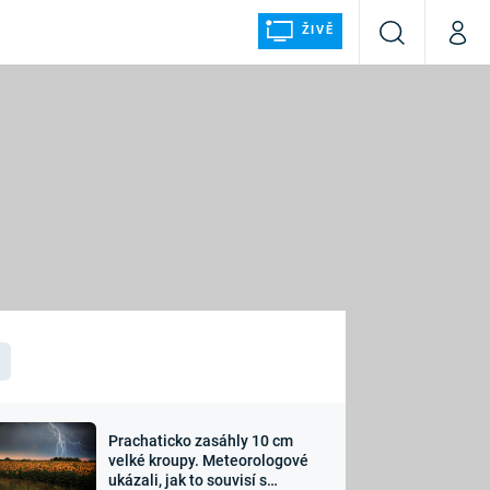
ŽIVĚ
Vyhledávání
Můj p
Prima+
ÁLKA
CNN Prima NEWS
Prima FRESH
Prima LIVING
LMY A
Prima Ženy
Prima LAJK
Prachaticko zasáhly 10 cm
osti
velké kroupy. Meteorologové
Sledujte nás
ukázali, jak to souvisí s