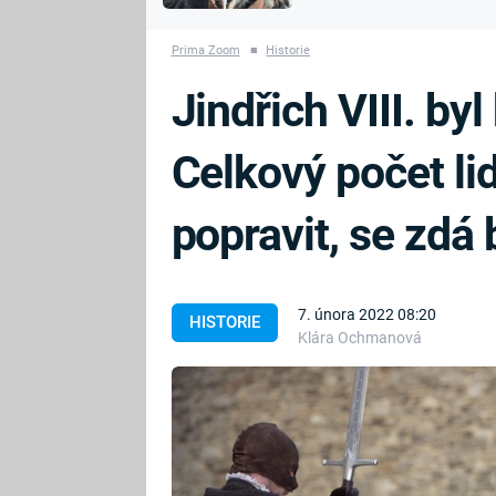
MARIE TEREZIE
vyhynuli
ADOLF HITLER
NAPOLEON
Prima Zoom
■
Historie
BONAPARTE
ATENTÁT NA
Jindřich VIII. by
REINHARDA
BRITSKÁ
HEYDRICHA
KRÁLOVSKÁ
Celkový počet lid
RODINA
PRVNÍ SVĚTOVÁ
VÁLKA
popravit, se zdá 
7. února 2022 08:20
HISTORIE
Klára Ochmanová