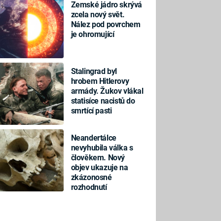
Zemské jádro skrývá
zcela nový svět.
Nález pod povrchem
je ohromující
Stalingrad byl
hrobem Hitlerovy
armády. Žukov vlákal
statisíce nacistů do
smrtící pasti
Neandertálce
nevyhubila válka s
člověkem. Nový
objev ukazuje na
zkázonosné
rozhodnutí