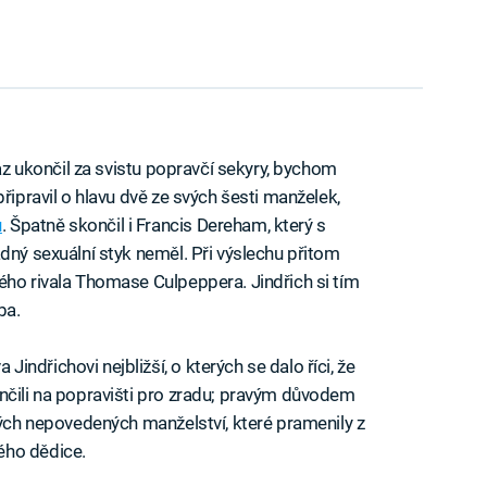
kaz ukončil za svistu popravčí sekyry, bychom
řipravil o hlavu dvě ze svých šesti manželek,
u
. Špatně skončil i Francis Dereham, který s
dný sexuální styk neměl. Při výslechu přitom
ého rivala Thomase Culpeppera. Jindřich si tím
ba.
ndřichovi nejbližší, o kterých se dalo říci, že
nčili na popravišti pro zradu; pravým důvodem
vých nepovedených manželství, které pramenily z
ého dědice.