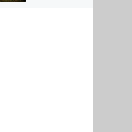
US
tornádem
RSUS
ZE A