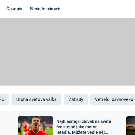
Časopis
Sledujte prima+
Věda a
Války
technika
STUDENÁ V
KORONAVIRUS
VÁLKA VE
VIETNAMU
VESMÍR
VÁLEČNÉ FI
MARS
SERIÁLY
FO
Druhá světová válka
Záhady
Vetřelci dávnověku
Nejhlasitější člověk na světě
Záhady a
Zajímav
řve stejně jako motor
letadla. Můžete vedle něj
konspirace