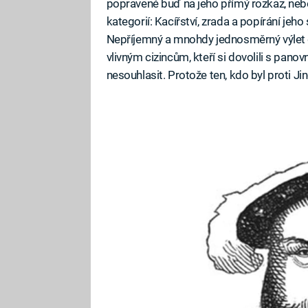
popravené buď na jeho přímý rozkaz, nebo
kategorií: Kacířství, zrada a popírání jeh
Nepříjemný a mnohdy jednosměrný výlet
vlivným cizincům, kteří si dovolili s pan
nesouhlasit. Protože ten, kdo byl proti Ji