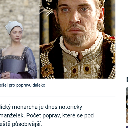
 nešel pro popravu daleko
ický monarcha je dnes notoricky
 manželek. Počet poprav, které se pod
eště působivější.