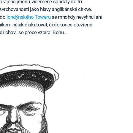
 v jeho jménu, víceméně spadaly do tří
o svrchovanosti jako hlavy anglikánské církve.
 do
londýnského Toweru
se mnohdy nevyhnul ani
ovníkem nějak diskutovat, či dokonce otevřeně
ndřichovi, se přece vzpíral Bohu…