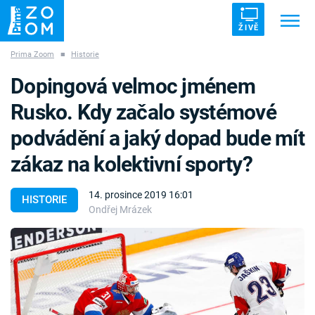
ŽIVĚ
Prima Zoom
■
Historie
Trendy:
ZRÁDCI
UFO
DRUHÁ SVĚTOVÁ VÁLKA
Dopingová velmoc jménem
ZÁHADY
VETŘELCI DÁVNOVĚKU
Rusko. Kdy začalo systémové
podvádění a jaký dopad bude mít
zákaz na kolektivní sporty?
Témata
14. prosince 2019 16:01
HISTORIE
Ondřej Mrázek
Témata
Pořady
TV Program