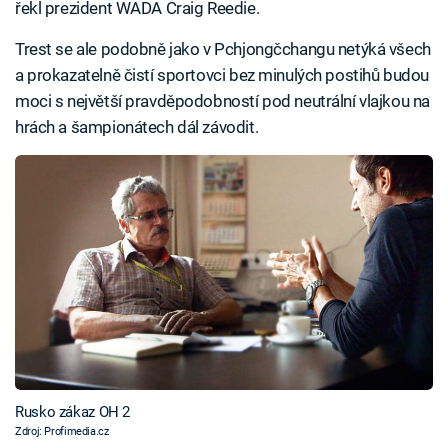
řekl prezident WADA Craig Reedie.
Trest se ale podobně jako v Pchjongčchangu netýká všech
a prokazatelně čistí sportovci bez minulých postihů budou
moci s největší pravděpodobností pod neutrální vlajkou na
hrách a šampionátech dál závodit.
Rusko zákaz OH 2
Zdroj: Profimedia.cz