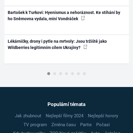
Bartošek k Turkovi: Hyenismus a nehoráznost. Ke stíhání by
ho Sněmovna vydala, míní Vondráček
Lékárničky, drony i pytle na mrtvoly: Jsou tržiště jako
Wildberries legitimním cílem Ukrajiny?
Populární témata
Jak zhubnout
Nejlepší filmy 2024
Nejlepší horory
TV program
Změna času
Partie
Počasí