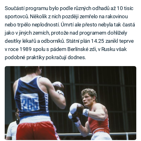
Součástí programu bylo podle různých odhadů až 10 tisíc
sportovců. Několik z nich později zemřelo na rakovinou
nebo trpělo neplodností. Úmrtí ale přesto nebyla tak častá
jako v jiných zemích, protože nad programem dohlížely
desítky lékařů a odborníků. Státní plán 14.25 zanikl teprve
v roce 1989 spolu s pádem Berlínské zdi, v Rusku však
podobné praktiky pokračují dodnes.