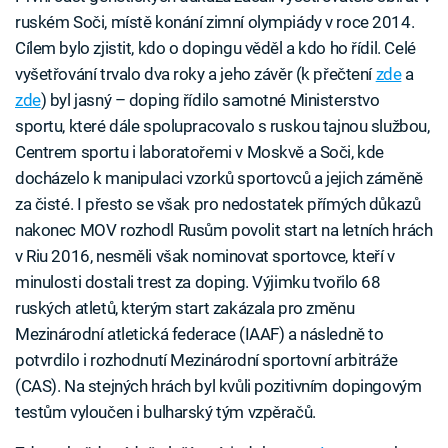
ruském Soči, místě konání zimní olympiády v roce 2014.
Cílem bylo zjistit, kdo o dopingu věděl a kdo ho řídil. Celé
vyšetřování trvalo dva roky a jeho závěr (k přečtení
zde
a
zde
) byl jasný – doping řídilo samotné Ministerstvo
sportu, které dále spolupracovalo s ruskou tajnou službou,
Centrem sportu i laboratořemi v Moskvě a Soči, kde
docházelo k manipulaci vzorků sportovců a jejich záměně
za čisté. I přesto se však pro nedostatek přímých důkazů
nakonec MOV rozhodl Rusům povolit start na letních hrách
v Riu 2016, nesměli však nominovat sportovce, kteří v
minulosti dostali trest za doping. Výjimku tvořilo 68
ruských atletů, kterým start zakázala pro změnu
Mezinárodní atletická federace (IAAF) a následně to
potvrdilo i rozhodnutí Mezinárodní sportovní arbitráže
(CAS). Na stejných hrách byl kvůli pozitivním dopingovým
testům vyloučen i bulharský tým vzpěračů.