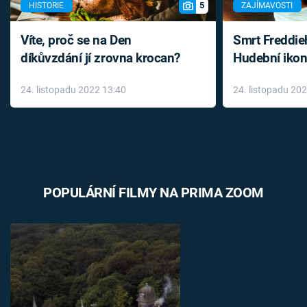
5
HISTORIE
ZAJÍMAVOSTI
Víte, proč se na Den
Smrt Freddie
díkůvzdání jí zrovna krocan?
Hudební ikon
až do konce 
24. listopadu 2022 13:40
24. listopadu 20
léky
POPULÁRNÍ FILMY NA PRIMA ZOOM