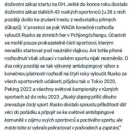
doživotní zákaz startu na OH. Ještě do konce roku dostalo
doživotní zákaz dalších 43 ruských sportovců (u 28 z nich
později došlo ke zrušení trestu z nedostatku přímých
důkazů). V prosinci se pak WADA konečně rozhodla
vyloučit Rusko ze zimních her v Pchjongčchangu. Účastnit
se mohli pouze prokazatelně čistí sportovci, kterým
nevadilo startovat pod neutrální vlajkou. Ani tohle přísné
rozhodnutí však situaci v ruském sportu nijak nezměnilo. O
dva roky později se tak výkonný antidopingový výbor s
konečnou platností rozhodl na čtyři roky vyloučit Rusko ze
všech sportovních událostí, přijdou tak o Tokio 2020,
Peking 2022 a všechny světové šampionáty v různých
sportech až do roku 2023.
„Ruský doping příliš dlouho
znevažuje čistý sport. Rusko dostalo spoustu příležitostí dát
věci do pořádku a připojit se ke světové antidopingové
komunitě v zájmu svých sportovců a poctivého sportu, ale
místo toho si vybralo pokračovat v podvodech a zapírání,“