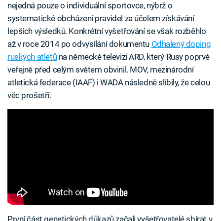
nejedná pouze o individuální sportovce, nýbrž o
systematické obcházení pravidel za účelem získávání
lepších výsledků. Konkrétní vyšetřování se však rozběhlo
až v roce 2014 po odvysílání dokumentu
Odhalený doping
ruských atletů
na německé televizi ARD, který Rusy poprvé
veřejně před celým světem obvinil. MOV, mezinárodní
atletická federace (IAAF) i WADA následně slíbily, že celou
věc prošetří.
První část genetických důkazů začali vyšetřovatelé sbírat v