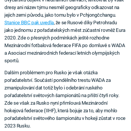
dresy ani název týmu nesměl geograficky odkazovat na
jejich zemi původu, jako tomu bylo v Pchjongčchangu.
Stanice BBC pak uvedla
, že se Rusové díky Petrohradu
jako jednomu z pořadatelských měst zúčastní rovněž Eura
2020. Zde o přesných podmínkách ještě rozhodne
Mezinárodní fotbalová federace FIFA po domluvě s WADA
a Asociací mezinárodních federací letních olympijských
sportů.
Dalším problémem pro Rusko je však otázka
pořadatelství. Součástí pondělního trestu WADA za
zmanipulování dat totiž bylo i odebrání ruského
pořadatelství světových šampionátů na příští čtyři roky.
Zde se však za Rusko nyní přimlouvá Mezinárodní
hokejová federace (IIHF), která bojuje za to, aby mohlo
pořadatelství světového šampionátu v hokeji zůstat v roce
2023 Rusku.