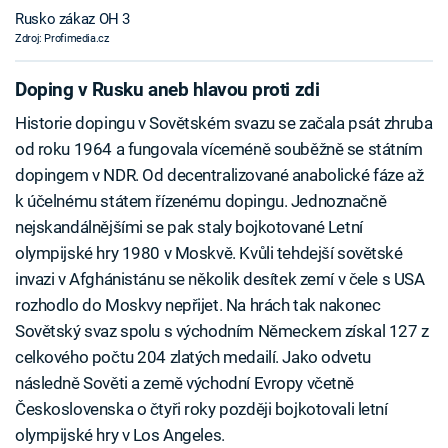
Rusko zákaz OH 3
Zdroj: Profimedia.cz
Doping v Rusku aneb hlavou proti zdi
Historie dopingu v Sovětském svazu se začala psát zhruba
od roku 1964 a fungovala víceméně souběžně se státním
dopingem v NDR. Od decentralizované anabolické fáze až
k účelnému státem řízenému dopingu. Jednoznačně
nejskandálnějšími se pak staly bojkotované Letní
olympijské hry 1980 v Moskvě. Kvůli tehdejší sovětské
invazi v Afghánistánu se několik desítek zemí v čele s USA
rozhodlo do Moskvy nepřijet. Na hrách tak nakonec
Sovětský svaz spolu s východním Německem získal 127 z
celkového počtu 204 zlatých medailí. Jako odvetu
následně Sověti a země východní Evropy včetně
Československa o čtyři roky později bojkotovali letní
olympijské hry v Los Angeles.