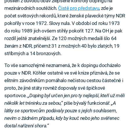
posílen z důvodů obav zlepšené kontroly dopingu na
mezinárodních soutěžích.
Čistě pro představu
, zde je
počet světových rekordů, které ženské plavecké týmy NDR
pokořily v roce 1972. Slovy nula. V období od roku 1973
do roku 1989 jich ovšem stihly pokořit 127. Na OH je pak
rozdíl ještě znatelnější. Ze 120 možných medailí šlo 64
ženám z NDR, přičemž 31 z možných 40 bylo zlatých, 19
stříbrných a 14 bronzových.
To vše samozřejmě neznamená, že k dopingu docházelo
pouze v NDR. Köhler ostatně ve své knize přiznává, že se
elitním závodníkům pomáhalo nečistou cestou částečně i
proto, že jiné státy rovněž dopovaly své špičkové
sportovce.
„Doping byl určen jen pro ty nejlepší, kteří už měli
několik let tréninku za sebou,“
píše bývalý funkcionář.
„A
látky se sportovcům podávaly pouze s jejich souhlasem,
nevím o žádném případu, kdy by kouč nebo jeho svěřenec
dostal nařízení shora.“