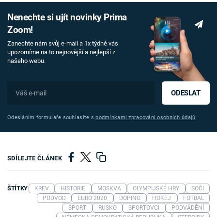
Nenechte si ujít novinky Prima
Zoom!
Zanechte nám svůj e-mail a 1x týdně vás
upozorníme na to nejnovější a nejlepší z
našeho webu.
ODESLAT
Odesláním formuláře souhlasíte s
podmínkami zpracování osobních údajů
SDÍLEJTE ČLÁNEK
ŠTÍTKY
KREV
HISTORIE
MOSKVA
OLYMPIJSKÉ HRY
SOČI
PODVOD
EURO 2020
DOPING
HOKEJ
FOTBAL
SPORT
RUSKO
SPORTOVCI
PODVÁDĚNÍ