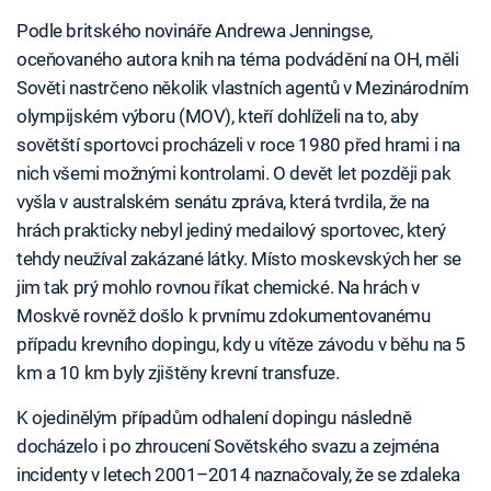
Podle britského novináře Andrewa Jenningse,
oceňovaného autora knih na téma podvádění na OH, měli
Sověti nastrčeno několik vlastních agentů v Mezinárodním
olympijském výboru (MOV), kteří dohlíželi na to, aby
sovětští sportovci procházeli v roce 1980 před hrami i na
nich všemi možnými kontrolami. O devět let později pak
vyšla v australském senátu zpráva, která tvrdila, že na
hrách prakticky nebyl jediný medailový sportovec, který
tehdy neužíval zakázané látky. Místo moskevských her se
jim tak prý mohlo rovnou říkat chemické. Na hrách v
Moskvě rovněž došlo k prvnímu zdokumentovanému
případu krevního dopingu, kdy u vítěze závodu v běhu na 5
km a 10 km byly zjištěny krevní transfuze.
K ojedinělým případům odhalení dopingu následně
docházelo i po zhroucení Sovětského svazu a zejména
incidenty v letech 2001–2014 naznačovaly, že se zdaleka