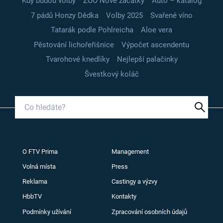
Kdy budou volby
ZOO Nové začátky
Auto – katalog
7 pádů Honzy Dědka
Volby 2025
Svařené víno
Tatarák podle Pohlreicha
Aloe vera
Pěstování lichořeřišnice
Výpočet ascendentu
Tvarohové knedlíky
Nejlepší palačinky
Švestkový koláč
O FTV Prima
Management
Volná místa
Press
Reklama
Castingy a výzvy
HbbTV
Kontakty
Podmínky užívání
Zpracování osobních údajů