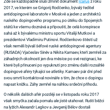
Zde se každopádně sluší zmínit dokument
Icarus
z roku
2017, ve kterém se Grigorij Rodčenko, bývalý ředitel
antidopingové laboratoře v Moskvě a jeden z architektů
ruského dopingového programu, po útěku do Spojených
států ke všemu doznává a připouští, že celá konspirace
sahá až k bývalému ministru sportu Vitaliji Mutkovi a
prezidentovi Vladimiru Putinovi. Rodčenkovo štěstí už
však neměli bývalí šéfové ruské antidopingové agentury
(RUSADA) Vjačeslav Siněv a Nikita Kamaev, kteří zemřeli za
záhadných okolností jen dva měsíce po své rezignaci, ke
které byli přinuceni po vypuknutí pro změnu další rozsáhlé
dopingové aféry týkající se atletiky. Kamaev pár dní před
svou smrtí kontaktoval novináře s tím, že chce o dopingu
napsat knížku. Záhy zemřel na náhlou srdeční příhodu.
O několik dalších afér později se v listopadu roku 2017
však smyčka začala pomalu ale jistě utahovat. Ruští běžci
na lyžích Alexandr Legkov a Jevgenij Bělov dostali