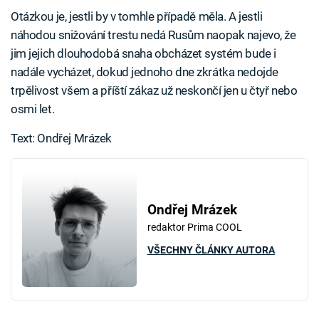
Otázkou je, jestli by v tomhle případě měla. A jestli
náhodou snižování trestu nedá Rusům naopak najevo, že
jim jejich dlouhodobá snaha obcházet systém bude i
nadále vycházet, dokud jednoho dne zkrátka nedojde
trpělivost všem a příští zákaz už neskončí jen u čtyř nebo
osmi let.
Text: Ondřej Mrázek
Ondřej Mrázek
redaktor Prima COOL
VŠECHNY ČLÁNKY AUTORA