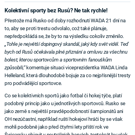
Kolektivní sporty bez Rusů? Ne tak rychle!
Přestože má Rusko od doby rozhodnutí WADA 21 dní na
to, aby se proti trestu odvolalo, což také plánuje,
nepředpokládá se, že by to na výsledku cokoliv změnilo.
„Tohle je největší dopingový skandál, jaký kdy svět viděl. Teď
bych od Rusů očekávala plné přiznání a omluvu za všechnu
bolest, kterou sportovcům a sportovním fanouškům
způsobili,“
komentuje situaci viceprezidentka WADA Linda
Helleland, která dlouhodobě bojuje za co nejpřísnější tresty
pro podvádějící sportovce.
Co se kolektivních sportů jako fotbal či hokej týče, platí
podobný princip jako u jednotlivých sportovců. Rusko se
jako země s největší pravděpodobností šampionátů ani
OH nezúčastní, například ruští hokejoví hráči by se však
mohli podobně jako před čtyřmi lety příští rok ve
Švýcarsku objevit v neutrálních barvách, tentokrát by však