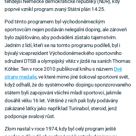
tehdejší Německé demokratické republiky (NDR), kdy
poprvé vznikl program zvaný Státní plán 14.25.
Pod tímto programem byl východoněmeckým
sportovcům nejen podáván nelegální doping, ale zároveň
bylo zajišťováno, aby podvádění zůstalo tajemstvím.
Jedním z lidí, kteří se na tomto programu podíleli, byl i
bývalý viceprezident Východoněmeckého sportovního
sdružení DTSB a olympijský vítěz v jízdě na saních Thomas
Köhler. Ten v roce 2010 publikoval knihu s názvem
Dvě
strany medaile
, ve které mimo jiné šokoval sportovní svět,
když odhalil, že do systémového dopingu sponzorovaného
státem byli zapojování všichni mladí sportovci, jakmile
dosáhli věku 16 let. Většině z nich pak byly podávány
zakázané látky jako například Turinabol, steroid, jenž
podporuje svalový růst.
Zlom nastal v roce 1974, kdy byl celý program ještě