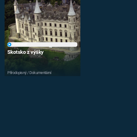
PŘEHRÁT
Skotsko z výšky
Přírodopisný / Dokumentární