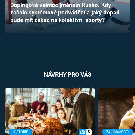
Dopingová velmoc jménem Rusko. Kdy
Časopis
začalo systémové podvádění a jaký dopad
bude mít zákaz na kolektivní sporty?
Sledujte prima+
Přihlášení
Sledujte nás
NÁVRHY PRO VÁS
5
HISTORIE
ZAJÍMAVOSTI