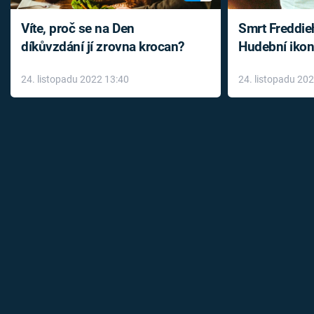
Víte, proč se na Den
Smrt Freddie
díkůvzdání jí zrovna krocan?
Hudební ikon
až do konce 
24. listopadu 2022 13:40
24. listopadu 20
léky