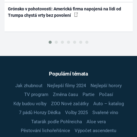
Grónsko v pohotovosti: Americká firma napojená na lidi od
Trumpa chystá vrty bez povolení
Populární témata
Jak zhubnout
Nejlepší filmy 2024
Nejlepší horory
TV program
Změna času
Partie
Počasí
Kdy budou volby
ZOO Nové začátky
Auto – katalog
7 pádů Honzy Dědka
Volby 2025
Svařené víno
Tatarák podle Pohlreicha
Aloe vera
Pěstování lichořeřišnice
Výpočet ascendentu