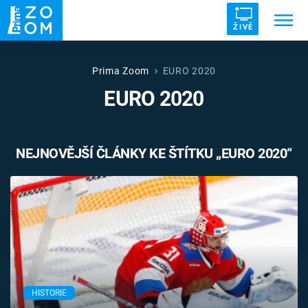
ŽIVĚ
Trendy:
ZRÁDCI
UFO
DRUHÁ SVĚTOVÁ VÁLKA
Prima Zoom
EURO 2020
EURO 2020
ZÁHADY
VETŘELCI DÁVNOVĚKU
NEJNOVĚJŠÍ ČLÁNKY KE ŠTÍTKU „EURO 2020“
Témata
Témata
Pořady
TV Program
HISTORIE