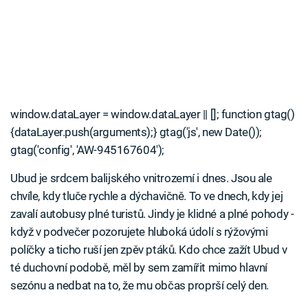
window.dataLayer = window.dataLayer || []; function gtag()
{dataLayer.push(arguments);} gtag('js', new Date());
gtag('config', 'AW-945167604');
Ubud je srdcem balijského vnitrozemí i dnes. Jsou ale
chvíle, kdy tluče rychle a dýchavičně. To ve dnech, kdy jej
zavalí autobusy plné turistů. Jindy je klidné a plné pohody -
když v podvečer pozorujete hluboká údolí s rýžovými
políčky a ticho ruší jen zpěv ptáků. Kdo chce zažít Ubud v
té duchovní podobě, měl by sem zamířit mimo hlavní
sezónu a nedbat na to, že mu občas proprší celý den.