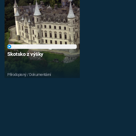
PŘEHRÁT
Skotsko z výšky
Přírodopisný / Dokumentární