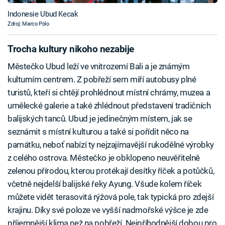
Indonesie Ubud Kecak
Zdroj: Marco Polo
Trocha kultury nikoho nezabije
Městečko Ubud leží ve vnitrozemí Bali a je známým
kulturním centrem. Z pobřeží sem míří autobusy plné
turistů, kteří si chtějí prohlédnout místní chrámy, muzea a
umělecké galerie a také zhlédnout představení tradičních
balijských tanců. Ubud je jedinečným místem, jak se
seznámit s místní kulturou a také si pořídit něco na
památku, neboť nabízí ty nejzajímavější rukodělné výrobky
z celého ostrova. Městečko je obklopeno neuvěřitelně
zelenou přírodou, kterou protékají desítky říček a potůčků,
včetně nejdelší balijské řeky Ayung. Všude kolem říček
můžete vidět terasovitá rýžová pole, tak typická pro zdejší
krajinu. Díky své poloze ve vyšší nadmořské výšce je zde
příjemnější klima než na pobřeží. Nejpříhodnější dobou pro