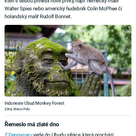
kteří s sebou přinesli nové prvky, např. německý malíř
Walter Spies nebo americký hudebník Colin McPhee či
holandský malíř Rudolf Bonnet.
Indonesie Ubud Monkey Forest
Zdroj: Marco Polo
Řemeslo má zlaté dno
Z Denpasaru
vede do Ubudu silnice, která prochází