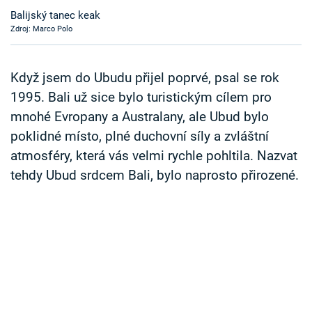
Časopis
Balijský tanec keak
Zdroj: Marco Polo
Sledujte prima+
Když jsem do Ubudu přijel poprvé, psal se rok
Přihlášení
1995. Bali už sice bylo turistickým cílem pro
mnohé Evropany a Australany, ale Ubud bylo
poklidné místo, plné duchovní síly a zvláštní
Sledujte nás
atmosféry, která vás velmi rychle pohltila. Nazvat
tehdy Ubud srdcem Bali, bylo naprosto přirozené.