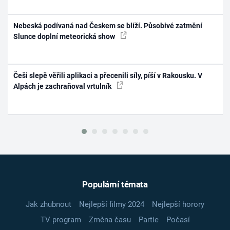
Nebeská podívaná nad Českem se blíží. Působivé zatmění
Slunce doplní meteorická show
Češi slepě věřili aplikaci a přecenili síly, píší v Rakousku. V
Alpách je zachraňoval vrtulník
Populární témata
Jak zhubnout
Nejlepší filmy 2024
Nejlepší horory
TV program
Změna času
Partie
Počasí