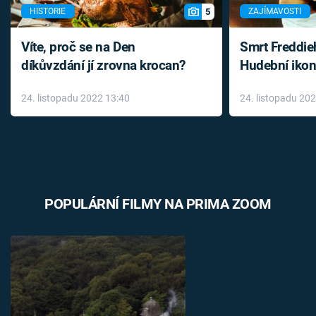
5
HISTORIE
ZAJÍMAVOSTI
Víte, proč se na Den
Smrt Freddie
díkůvzdání jí zrovna krocan?
Hudební ikon
až do konce 
24. listopadu 2022 13:40
24. listopadu 20
léky
POPULÁRNÍ FILMY NA PRIMA ZOOM