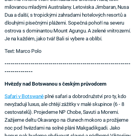
milovanou mladými Australany. Letoviska Jimbaran, Nusa
Dua a další, s tropickými zahradami hotelových resortů a
dlouhými písečnými plážemi. Sopečná pohoří na severu
ostrova s dominantou Mount Agungu. A zelené vnitrozemí.
Je na každém, jako tvář Bali si vybere a oblíbí.
Text: Marco Polo
---------------------------------------------------------------
--------------
Hvězdy nad Botswanou s českým průvodcem
Safari v Botswaně
plné safari a dobrodružství pro ty, kdo
nevyžadují luxus, ale chtějí zážitky v malé skupince (6 - 8
cestovatelů). Projedeme NP Chobe, Savuti a Moremi.
Zažijeme deltu Okavango na člunech mokoro a prožijeme
noc pod hvězdami na solné pláni Makgadikgadi. Jako
bonus pak budeme obdivovat slavné a nádherné Viktoriiny