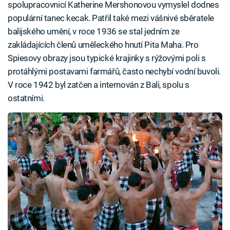
spolupracovnicí Katherine Mershonovou vymyslel dodnes
populární tanec kecak. Patřil také mezi vášnivé sběratele
balijského umění, v roce 1936 se stal jedním ze
zakládajících členů uměleckého hnutí Pita Maha. Pro
Spiesovy obrazy jsou typické krajinky s rýžovými poli s
protáhlými postavami farmářů, často nechybí vodní buvoli.
V roce 1942 byl zatčen a internován z Bali, spolu s
ostatními.