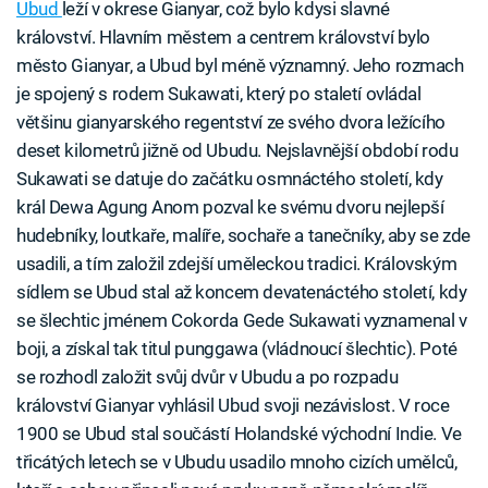
Ubud
leží v okrese Gianyar, což bylo kdysi slavné
království. Hlavním městem a centrem království bylo
město Gianyar, a Ubud byl méně významný. Jeho rozmach
je spojený s rodem Sukawati, který po staletí ovládal
většinu gianyarského regentství ze svého dvora ležícího
deset kilometrů jižně od Ubudu. Nejslavnější období rodu
Sukawati se datuje do začátku osmnáctého století, kdy
král Dewa Agung Anom pozval ke svému dvoru nejlepší
hudebníky, loutkaře, malíře, sochaře a tanečníky, aby se zde
usadili, a tím založil zdejší uměleckou tradici. Královským
sídlem se Ubud stal až koncem devatenáctého století, kdy
se šlechtic jménem Cokorda Gede Sukawati vyznamenal v
boji, a získal tak titul punggawa (vládnoucí šlechtic). Poté
se rozhodl založit svůj dvůr v Ubudu a po rozpadu
království Gianyar vyhlásil Ubud svoji nezávislost. V roce
1900 se Ubud stal součástí Holandské východní Indie. Ve
třicátých letech se v Ubudu usadilo mnoho cizích umělců,