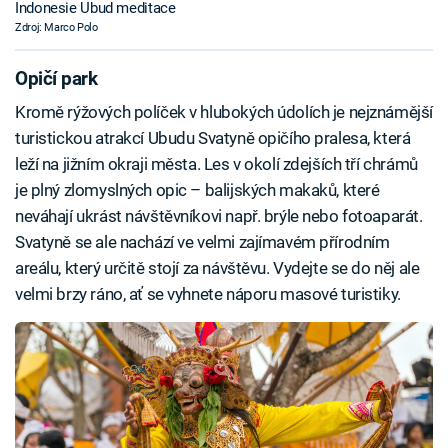
Indonesie Ubud meditace
Zdroj: Marco Polo
Opičí park
Kromě rýžových políček v hlubokých údolích je nejznámější
turistickou atrakcí Ubudu Svatyně opičího pralesa, která
leží na jižním okraji města. Les v okolí zdejších tří chrámů
je plný zlomyslných opic – balijských makaků, které
neváhají ukrást návštěvníkovi např. brýle nebo fotoaparát.
Svatyně se ale nachází ve velmi zajímavém přírodním
areálu, který určitě stojí za návštěvu. Vydejte se do něj ale
velmi brzy ráno, ať se vyhnete náporu masové turistiky.