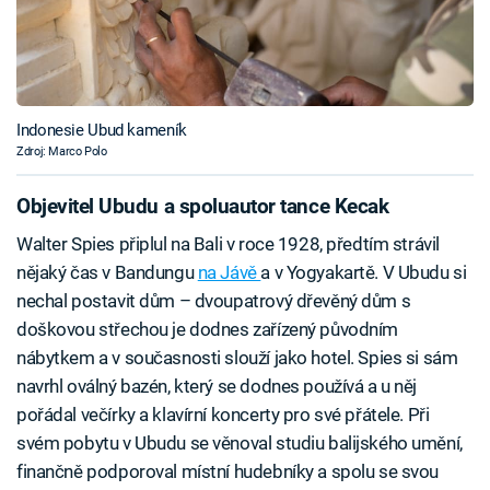
Indonesie Ubud kameník
Zdroj: Marco Polo
Objevitel Ubudu a spoluautor tance Kecak
Walter Spies připlul na Bali v roce 1928, předtím strávil
nějaký čas v Bandungu
na Jávě
a v Yogyakartě. V Ubudu si
nechal postavit dům – dvoupatrový dřevěný dům s
doškovou střechou je dodnes zařízený původním
nábytkem a v současnosti slouží jako hotel. Spies si sám
navrhl oválný bazén, který se dodnes používá a u něj
pořádal večírky a klavírní koncerty pro své přátele. Při
svém pobytu v Ubudu se věnoval studiu balijského umění,
finančně podporoval místní hudebníky a spolu se svou