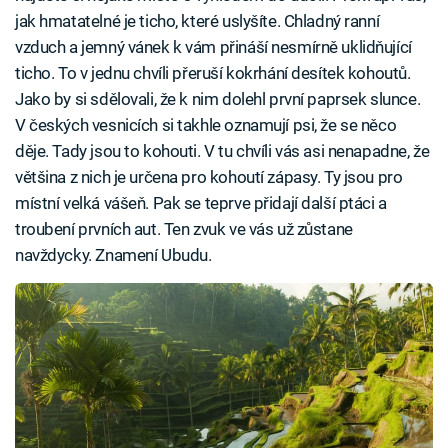
jak hmatatelné je ticho, které uslyšíte. Chladný ranní
vzduch a jemný vánek k vám přináší nesmírně uklidňující
ticho. To v jednu chvíli přeruší kokrhání desítek kohoutů.
Jako by si sdělovali, že k nim dolehl první paprsek slunce.
V českých vesnicích si takhle oznamují psi, že se něco
děje. Tady jsou to kohouti. V tu chvíli vás asi nenapadne, že
většina z nich je určena pro kohoutí zápasy. Ty jsou pro
místní velká vášeň. Pak se teprve přidají další ptáci a
troubení prvních aut. Ten zvuk ve vás už zůstane
navždycky. Znamení Ubudu.