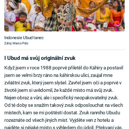
Indonesie Ubud tanec
Zdroj: Marco Polo
I Ubud má svůj originální zvuk
Když jsem v roce 1988 poprvé přiletěl do Káhiry a postavil
jsem se velmi brzy ráno na káhirskou ulici, zaujal mne
zvláštní zvuk, který jsem slyšel. Zavřel jsem oči a poprvé v
životě jsem si uvědomil, že každé místo má svůj zvuk.
Nejen obraz a vůni, ale i specifický neopakovatelný zvuk.
Od té doby se snažím takový zvuk odposlouchat na všech
místech, kam se mi poštěstí dostat. Zvuk ranního Ubudu
rozeznáte od všech jiných míst. Vyjděte ven z hotelu a
najděte si nějaké místo s výhledem do údolí. Překvapí vás,