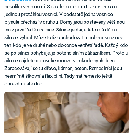
několika vesnicemi. Spíš ale máte pocit, že se jedná o
jedinou protáhlou vesnici. V podstatě jedna vesnice
plynule přechází v druhou. Domy jsou postaveny většinou
jen v první řadě u silnice. Silnice je dar, a kdo má dům u
silnice, vyhrál. Může totiž obchodovat mnohem snáz než
ten, kdo je ve druhé nebo dokonce ve třetí řadě. Každý, kdo
se po silnici pohybuje, je potenciálním zákazníkem. Proto u
silnice najdete obrovské množství rukodělných dílen.
Zpracovávají se tu dřevo, kámen, beton. Řemeslníci jsou
nesmírně šikovní a flexibilní. Tady má řemeslo ještě
opravdu zlaté dno.