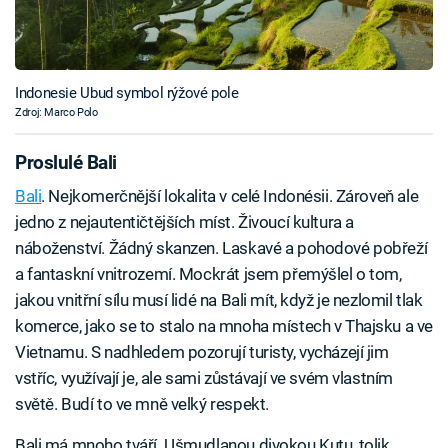
Indonesie Ubud symbol rýžové pole
Zdroj: Marco Polo
Proslulé Bali
Bali
. Nejkomerčnější lokalita v celé Indonésii. Zároveň ale
jedno z nejautentičtějších míst. Živoucí kultura a
náboženství. Žádný skanzen. Laskavé a pohodové pobřeží
a fantaskní vnitrozemí. Mockrát jsem přemýšlel o tom,
jakou vnitřní sílu musí lidé na Bali mít, když je nezlomil tlak
komerce, jako se to stalo na mnoha místech v Thajsku a ve
Vietnamu. S nadhledem pozorují turisty, vycházejí jim
vstříc, využívají je, ale sami zůstávají ve svém vlastním
světě. Budí to ve mně velký respekt.
Bali má mnoho tváří. Ušmudlanou divokou Kutu, tolik