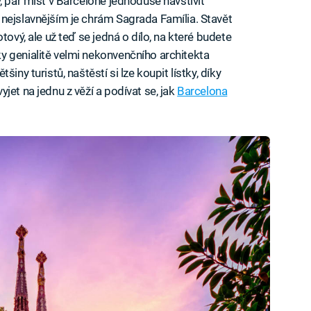
, pár míst v Barceloně jednoduše navštívit
nejslavnějším je chrám Sagrada Família. Stavět
tový, ale už teď se jedná o dílo, na které budete
y genialitě velmi nekonvenčního architekta
iny turistů, naštěstí si lze koupit lístky, díky
jet na jednu z věží a podívat se, jak
Barcelona