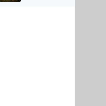
US
tornádem
RSUS
ZE A