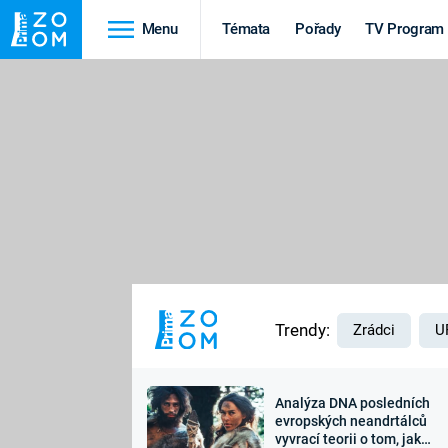
Menu
Témata
Pořady
TV Program
Cestování
Historie
HRADY A ZÁMKY
VIKINGOVÉ
HEDVÁBNÁ STEZKA
EPIDEMIE A
PANDEMIE
PŘÍRODA
STAROVĚKÝ EGYPT
Trendy:
Zrádci
U
Analýza DNA posledních
Druhá
Výročí
evropských neandrtálců
vyvrací teorii o tom, jak
světová válka