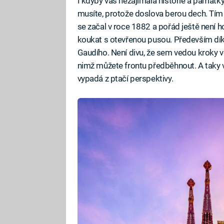
I kdyby vás nezajímala historie a památky
musíte, protože doslova berou dech. Tím 
se začal v roce 1882 a pořád ještě není ho
koukat s otevřenou pusou. Především dík
Gaudího. Není divu, že sem vedou kroky větš
nimž můžete frontu předběhnout. A taky vy
vypadá z ptačí perspektivy.