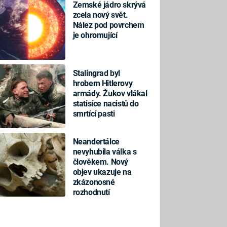
Zemské jádro skrývá
zcela nový svět.
Nález pod povrchem
je ohromující
Stalingrad byl
hrobem Hitlerovy
armády. Žukov vlákal
statisíce nacistů do
smrtící pasti
Neandertálce
nevyhubila válka s
člověkem. Nový
objev ukazuje na
zkázonosné
rozhodnutí