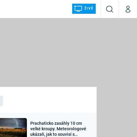
ŽIVĚ
Vyhledávání
Můj p
Prima+
ÁLKA
CNN Prima NEWS
Prima FRESH
Prima LIVING
LMY A
Prima Ženy
Prima LAJK
Prachaticko zasáhly 10 cm
osti
velké kroupy. Meteorologové
Sledujte nás
ukázali, jak to souvisí s