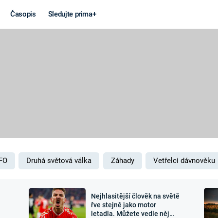
Časopis
Sledujte prima+
Věda a
Války
technika
STUDENÁ V
KORONAVIRUS
VÁLKA VE
VIETNAMU
VESMÍR
VÁLEČNÉ FI
MARS
SERIÁLY
FO
Druhá světová válka
Záhady
Vetřelci dávnověku
Nejhlasitější člověk na světě
Záhady a
Zajímav
řve stejně jako motor
letadla. Můžete vedle něj
konspirace