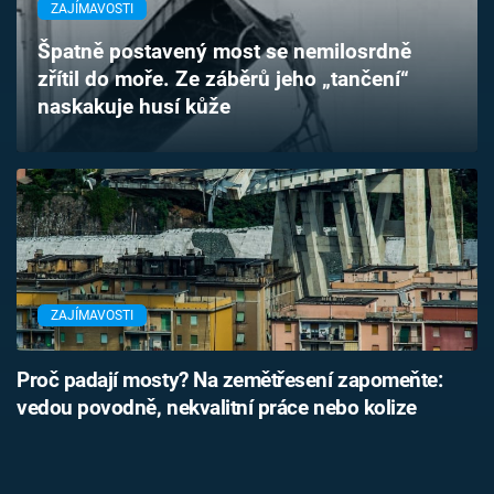
ZAJÍMAVOSTI
Časopis
Špatně postavený most se nemilosrdně
Sledujte prima+
zřítil do moře. Ze záběrů jeho „tančení“
naskakuje husí kůže
Přihlášení
Sledujte nás
ZAJÍMAVOSTI
Proč padají mosty? Na zemětřesení zapomeňte:
vedou povodně, nekvalitní práce nebo kolize