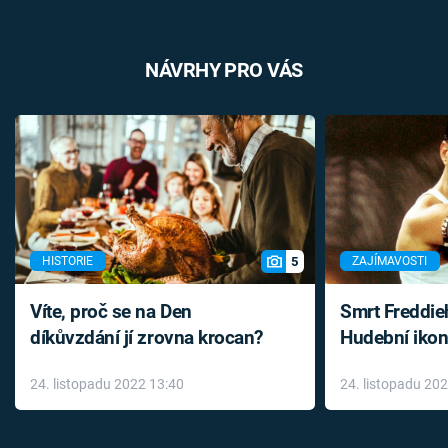
NÁVRHY PRO VÁS
5
HISTORIE
ZAJÍMAVOSTI
Víte, proč se na Den
Smrt Freddie
díkůvzdání jí zrovna krocan?
Hudební ikon
až do konce 
24. listopadu 2022 13:40
24. listopadu 20
léky