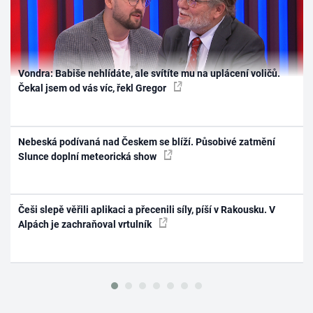
Vondra: Babiše nehlídáte, ale svítíte mu na uplácení voličů.
Čekal jsem od vás víc, řekl Gregor
Nebeská podívaná nad Českem se blíží. Působivé zatmění
Slunce doplní meteorická show
Češi slepě věřili aplikaci a přecenili síly, píší v Rakousku. V
Alpách je zachraňoval vrtulník