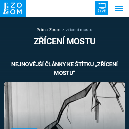
ŽIVĚ
Trendy:
ZRÁDCI
UFO
DRUHÁ SVĚTOVÁ VÁLKA
Prima Zoom
zřícení mostu
ZŘÍCENÍ MOSTU
ZÁHADY
VETŘELCI DÁVNOVĚKU
NEJNOVĚJŠÍ ČLÁNKY KE ŠTÍTKU „ZŘÍCENÍ
MOSTU“
Témata
Témata
Pořady
TV Program