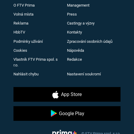
O FTV Prima
Management
Volná místa
Press
Reklama
Castingy a výzvy
HbbTV
Kontakty
Podmínky užívání
Zpracování osobních údajů
Cookies
Nápověda
Vlastník FTV Prima spol. s
Redakce
r.o.
Nahlásit chybu
Nastavení soukromí
App Store
Google Play
© FTV Prima spol. s r.o.