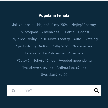
Populární témata
Jak zhubnout
Nejlepší filmy 2024
Nejlepší horory
TV program
Změna času
Partie
Počasí
Kdy budou volby
ZOO Nové začátky
Auto – katalog
7 pádů Honzy Dědka
Volby 2025
Svařené víno
Tatarák podle Pohlreicha
Aloe vera
Pěstování lichořeřišnice
Výpočet ascendentu
Tvarohové knedlíky
Nejlepší palačinky
Švestkový koláč