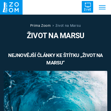
ŽIVĚ
Trendy:
ZRÁDCI
UFO
DRUHÁ SVĚTOVÁ VÁLKA
Prima Zoom
život na Marsu
ŽIVOT NA MARSU
ZÁHADY
VETŘELCI DÁVNOVĚKU
NEJNOVĚJŠÍ ČLÁNKY KE ŠTÍTKU „ŽIVOT NA
MARSU“
Témata
Témata
Pořady
TV Program