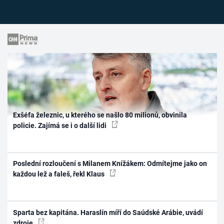
Exšéfa železnic, u kterého se našlo 80 milionů, obvinila
policie. Zajímá se i o další lidi
Poslední rozloučení s Milanem Knížákem: Odmítejme jako on
každou lež a faleš, řekl Klaus
Sparta bez kapitána. Haraslín míří do Saúdské Arábie, uvádí
zdroje