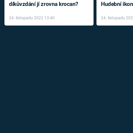
díkůvzdání jí zrovna krocan?
Hudební ikon
až do konce 
24. listopadu 2022 13:40
24. listopadu 20
léky