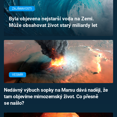
Časopis
ZAJÍMAVOSTI
Sledujte prima+
Byla objevena nejstarší voda na Zemi.
Může obsahovat život starý miliardy let
Přihlášení
Sledujte nás
VESMÍR
Nedávný výbuch sopky na Marsu dává naději, že
tam objevíme mimozemský život. Co přesně
se našlo?