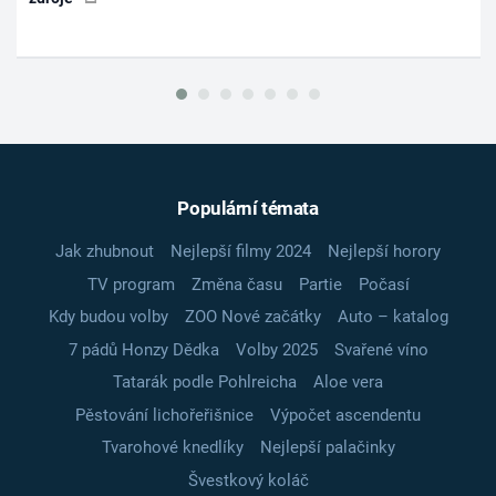
Populární témata
Jak zhubnout
Nejlepší filmy 2024
Nejlepší horory
TV program
Změna času
Partie
Počasí
Kdy budou volby
ZOO Nové začátky
Auto – katalog
7 pádů Honzy Dědka
Volby 2025
Svařené víno
Tatarák podle Pohlreicha
Aloe vera
Pěstování lichořeřišnice
Výpočet ascendentu
Tvarohové knedlíky
Nejlepší palačinky
Švestkový koláč