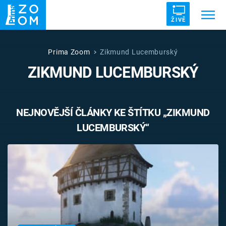
ŽIVĚ
Trendy:
ZRÁDCI
UFO
DRUHÁ SVĚTOVÁ VÁLKA
Prima Zoom
Zikmund Lucemburský
ZIKMUND LUCEMBURSKÝ
ZÁHADY
VETŘELCI DÁVNOVĚKU
NEJNOVĚJŠÍ ČLÁNKY KE ŠTÍTKU „ZIKMUND
LUCEMBURSKÝ“
Témata
Témata
Pořady
TV Program