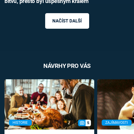
bitvu, přesto byl úspěšným králem
NAČÍST DALŠÍ
NÁVRHY PRO VÁS
5
HISTORIE
ZAJÍMAVOSTI