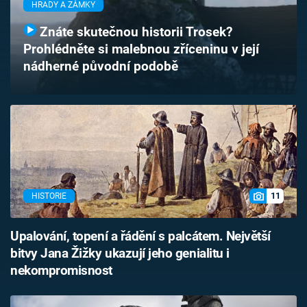
HRADY A ZÁMKY
Časopis
Znáte skutečnou historii Trosek?
Sledujte prima+
Prohlédněte si malebnou zříceninu v její
nádherné původní podobě
Přihlášení
Sledujte nás
11
HISTORIE
Upalování, topení a řádění s palcátem. Největší
bitvy Jana Žižky ukazují jeho genialitu i
nekompromisnost