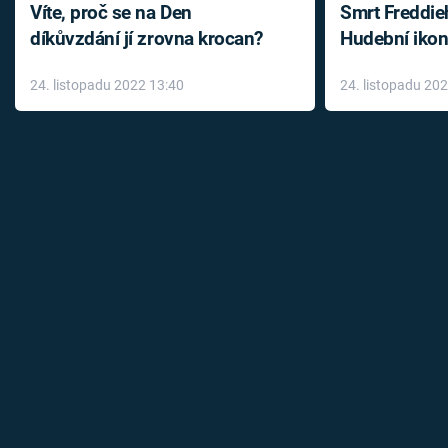
Víte, proč se na Den
Smrt Freddie
díkůvzdání jí zrovna krocan?
Hudební ikon
až do konce 
24. listopadu 2022 13:40
24. listopadu 20
léky