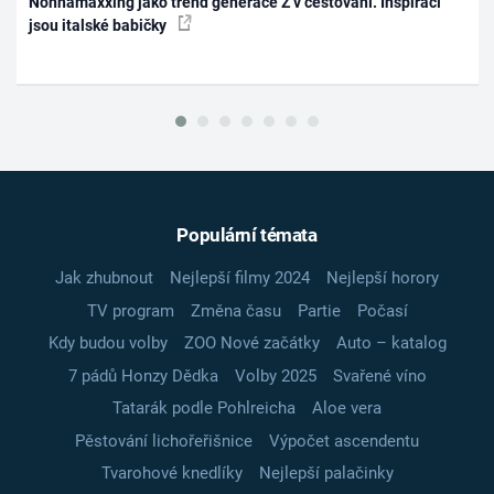
Nonnamaxxing jako trend generace Z v cestování. Inspirací
jsou italské babičky
Populární témata
Jak zhubnout
Nejlepší filmy 2024
Nejlepší horory
TV program
Změna času
Partie
Počasí
Kdy budou volby
ZOO Nové začátky
Auto – katalog
7 pádů Honzy Dědka
Volby 2025
Svařené víno
Tatarák podle Pohlreicha
Aloe vera
Pěstování lichořeřišnice
Výpočet ascendentu
Tvarohové knedlíky
Nejlepší palačinky