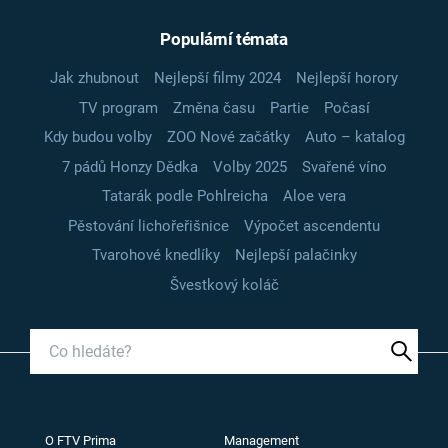
Populární témata
Jak zhubnout
Nejlepší filmy 2024
Nejlepší horory
TV program
Změna času
Partie
Počasí
Kdy budou volby
ZOO Nové začátky
Auto – katalog
7 pádů Honzy Dědka
Volby 2025
Svařené víno
Tatarák podle Pohlreicha
Aloe vera
Pěstování lichořeřišnice
Výpočet ascendentu
Tvarohové knedlíky
Nejlepší palačinky
Švestkový koláč
O FTV Prima
Management