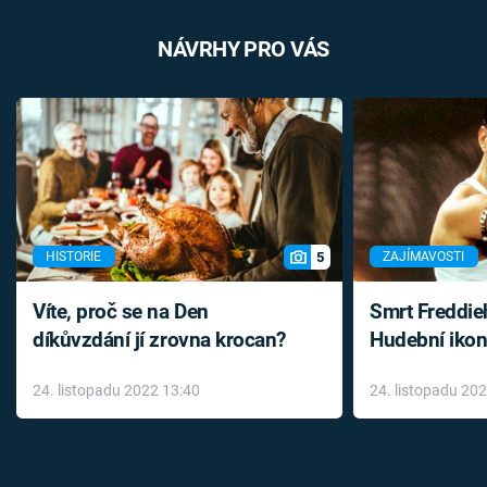
NÁVRHY PRO VÁS
5
HISTORIE
ZAJÍMAVOSTI
Víte, proč se na Den
Smrt Freddie
díkůvzdání jí zrovna krocan?
Hudební ikon
až do konce 
24. listopadu 2022 13:40
24. listopadu 20
léky