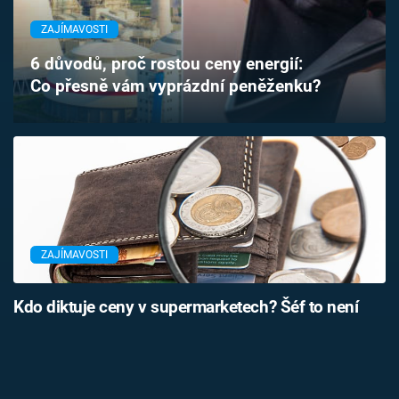
Časopis
ZAJÍMAVOSTI
Sledujte prima+
6 důvodů, proč rostou ceny energií:
Co přesně vám vyprázdní peněženku?
Přihlášení
Sledujte nás
ZAJÍMAVOSTI
Kdo diktuje ceny v supermarketech? Šéf to není