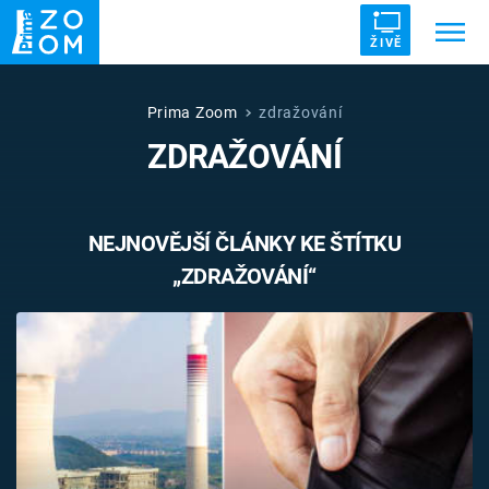
ŽIVĚ
Trendy:
ZRÁDCI
UFO
DRUHÁ SVĚTOVÁ VÁLKA
Prima Zoom
zdražování
ZDRAŽOVÁNÍ
ZÁHADY
VETŘELCI DÁVNOVĚKU
NEJNOVĚJŠÍ ČLÁNKY KE ŠTÍTKU
„ZDRAŽOVÁNÍ“
Témata
Témata
Pořady
TV Program