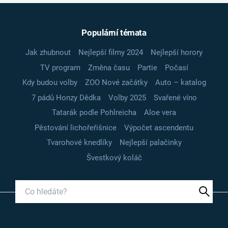
Populární témata
Jak zhubnout
Nejlepší filmy 2024
Nejlepší horory
TV program
Změna času
Partie
Počasí
Kdy budou volby
ZOO Nové začátky
Auto – katalog
7 pádů Honzy Dědka
Volby 2025
Svařené víno
Tatarák podle Pohlreicha
Aloe vera
Pěstování lichořeřišnice
Výpočet ascendentu
Tvarohové knedlíky
Nejlepší palačinky
Švestkový koláč