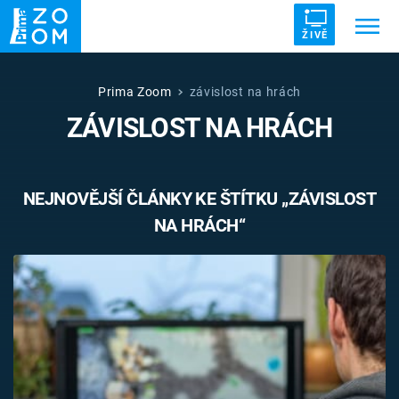
ŽIVĚ
Trendy:
ZRÁDCI
UFO
DRUHÁ SVĚTOVÁ VÁLKA
Prima Zoom
závislost na hrách
ZÁVISLOST NA HRÁCH
ZÁHADY
VETŘELCI DÁVNOVĚKU
NEJNOVĚJŠÍ ČLÁNKY KE ŠTÍTKU „ZÁVISLOST
NA HRÁCH“
Témata
Témata
Pořady
TV Program