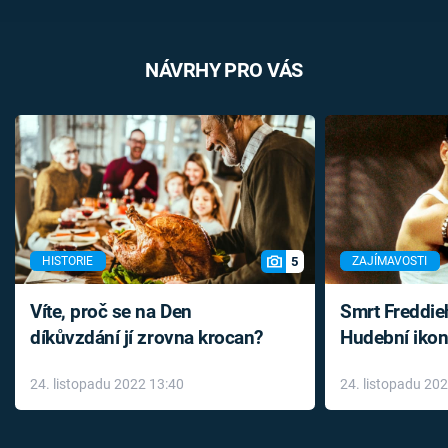
NÁVRHY PRO VÁS
5
HISTORIE
ZAJÍMAVOSTI
Víte, proč se na Den
Smrt Freddie
díkůvzdání jí zrovna krocan?
Hudební ikon
až do konce 
24. listopadu 2022 13:40
24. listopadu 20
léky