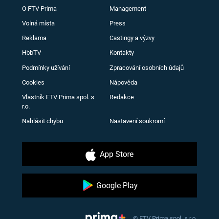
O FTV Prima
Management
Volná místa
Press
Reklama
Castingy a výzvy
HbbTV
Kontakty
Podmínky užívání
Zpracování osobních údajů
Cookies
Nápověda
Vlastník FTV Prima spol. s
Redakce
r.o.
Nahlásit chybu
Nastavení soukromí
App Store
Google Play
© FTV Prima spol. s r.o.