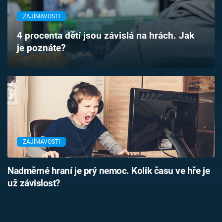
Časopis
ZAJÍMAVOSTI
Sledujte prima+
4 procenta dětí jsou závislá na hrách. Jak
je poznáte?
Přihlášení
Sledujte nás
ZAJÍMAVOSTI
Nadměrné hraní je prý nemoc. Kolik času ve hře je
už závislost?