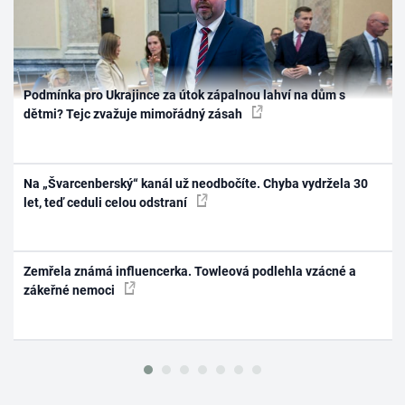
Podmínka pro Ukrajince za útok zápalnou lahví na dům s
dětmi? Tejc zvažuje mimořádný zásah
Na „Švarcenberský“ kanál už neodbočíte. Chyba vydržela 30
let, teď ceduli celou odstraní
Zemřela známá influencerka. Towleová podlehla vzácné a
zákeřné nemoci