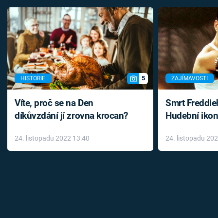
5
HISTORIE
ZAJÍMAVOSTI
Víte, proč se na Den
Smrt Freddie
díkůvzdání jí zrovna krocan?
Hudební ikon
až do konce 
24. listopadu 2022 13:40
24. listopadu 20
léky