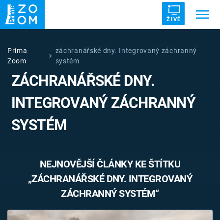
ŽIVĚ
Trendy:
ZRÁDCI
UFO
DRUHÁ SVĚTOVÁ VÁLKA
Prima
záchranářské dny. Integrovaný záchranný
Zoom
systém
ZÁHADY
VETŘELCI DÁVNOVĚKU
ZÁCHRANÁŘSKÉ DNY.
INTEGROVANÝ ZÁCHRANNÝ
SYSTÉM
Témata
Témata
NEJNOVĚJŠÍ ČLÁNKY KE ŠTÍTKU
„ZÁCHRANÁŘSKÉ DNY. INTEGROVANÝ
Pořady
ZÁCHRANNÝ SYSTÉM“
TV Program