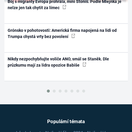
Boj s migranty Evropa prohrála, míní Stoniš. Podle Mlejnka je
nelze jen tak chytit za límec
Grónsko v pohotovosti: Americká firma napojená na lidi od
Trumpa chystá vrty bez povolení
Nikdy nezpochybňujte voliče ANO, smál se Staněk. Dle
průzkumu mají za lídra opozice Babiše
Populární témata