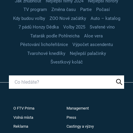
Jak zhubnout
Nejlepší filmy 2024
Nejlepší horory
TV program
Změna času
Partie
Počasí
Kdy budou volby
ZOO Nové začátky
Auto – katalog
7 pádů Honzy Dědka
Volby 2025
Svařené víno
Tatarák podle Pohlreicha
Aloe vera
Pěstování lichořeřišnice
Výpočet ascendentu
Tvarohové knedlíky
Nejlepší palačinky
Švestkový koláč
O FTV Prima
Management
Volná místa
Press
Reklama
Castingy a výzvy